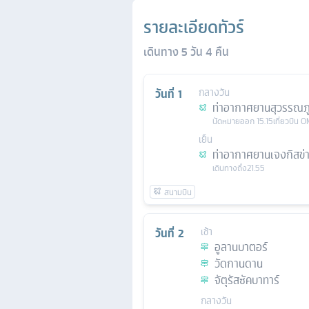
รายละเอียดทัวร์
เดินทาง
5
วัน
4
คืน
วันที่
1
กลางวัน
ท่าอากาศยานสุวรรณภู
นัดหมาย
ออก
15.15
เที่ยวบิน
O
เย็น
ท่าอากาศยานเจงกิสข่
เดินทางถึง
21.55
วันที่
2
เช้า
อูลานบาตอร์
วัดกานดาน
จัตุรัสซัคบาทาร์
กลางวัน