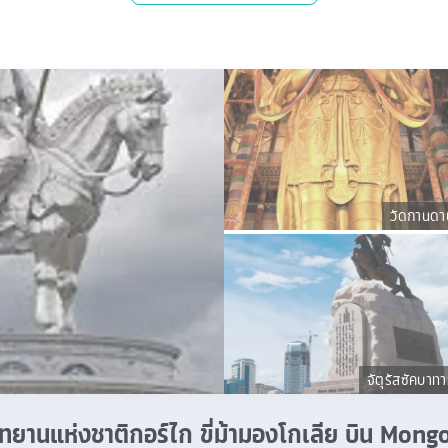
วัดกานดา
จัตุรัสซัคบาทา
อุทยานแห่งชาติกอร์ไก ขี่ม้ามองโกเลีย บิน Mon