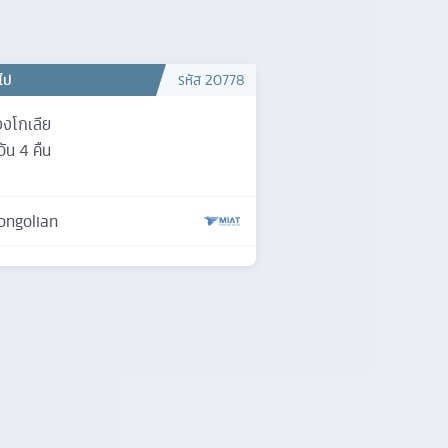
วไป
รหัส
20778
งโกเลีย
วัน
4
คืน
ongolian