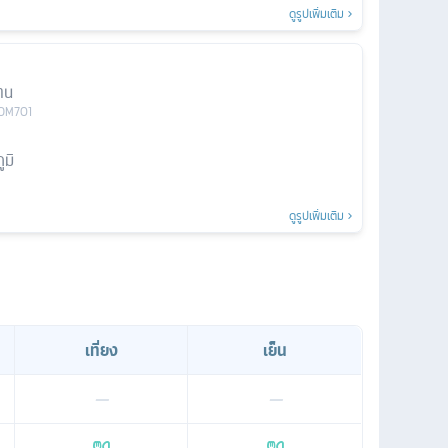
ดูรูปเพิ่มเติม
าน
OM701
มิ
ดูรูปเพิ่มเติม
เที่ยง
เย็น
—
—