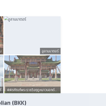
น
อูลานบาตอร์
ร์
พิพิธภัณฑ์พระราชวังฤดูหนาวบอกด์
ข่าน
golian (BKK)