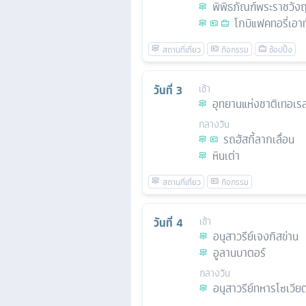
พิพิธภัณฑ์พระราชวัง
โกบิแฟคทอรี่เอา
วันที่
3
เช้า
อุทยานแห่งชาติเทอเรล
กลางวัน
รถฮัสกี้ลากเลื่อน
หินเต่า
วันที่
4
เช้า
อนุสาวรีย์เจงกิสข่าน
อูลานบาตอร์
กลางวัน
อนุสาวรีย์ทหารโซเวีย