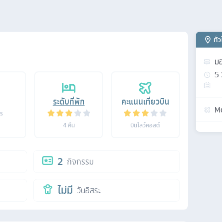
ทั่
มอ
5
ระดับที่พัก
คะแนนเที่ยวบิน
M
าร
4
คืน
บินโลว์คอสต์
2
กิจกรรม
ไม่มี
วันอิสระ