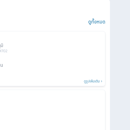
ดูทั้งหมด
มิ
M702
าน
ดูรูปเพิ่มเติม