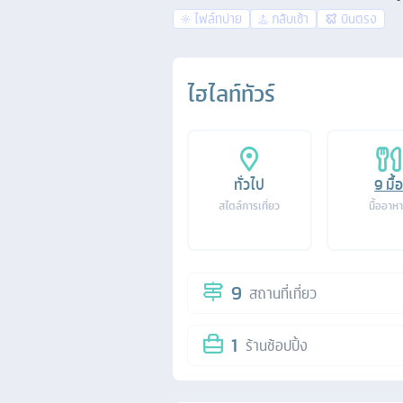
ไฟล์ทบ่าย
กลับเช้า
บินตรง
ไฮไลท์ทัวร์
ทั่วไป
9
มื้อ
สไตล์การเที่ยว
มื้ออาห
9
สถานที่เที่ยว
1
ร้านช้อปปิ้ง