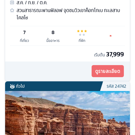
ส.ค. / ก.ย. / ต.ค.
สวนสาธารณะพานฟิลอฟ จุดชมวิวเขาค็อกโทเบ ทะเลสาบ
โคลไซ
7
8
ที่เที่ยว
มื้ออาหาร
ที่พัก
37,999
เริ่มต้น
ดูรายละเอียด
ทั่วไป
รหัส
24742