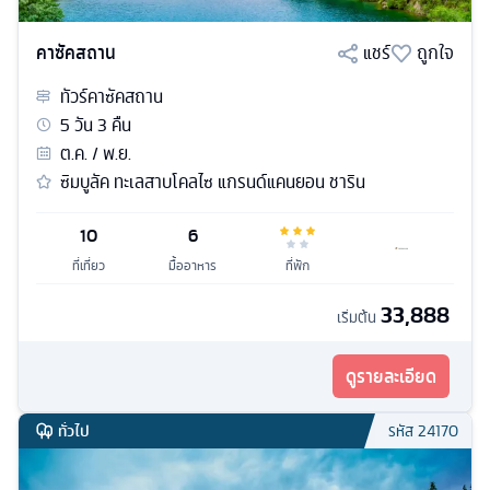
คาซัคสถาน
แชร์
ถูกใจ
ทัวร์
คาซัคสถาน
5
วัน
3
คืน
ต.ค. / พ.ย.
ซิมบูลัค ทะเลสาบโคลไซ แกรนด์แคนยอน ชาริน
10
6
ที่เที่ยว
มื้ออาหาร
ที่พัก
33,888
เริ่มต้น
ดูรายละเอียด
ทั่วไป
รหัส
24170