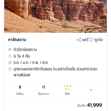
คาซัคสถาน
แชร์
ถูกใจ
ทัวร์
คาซัคสถาน
6
วัน
4
คืน
ธ.ค. / ม.ค. / ก.พ. / มี.ค.
อุทยานแห่งชาติคารีนยอน ทะเลสาบโคลไซ สวนสาธารณะ
พานฟิลอฟ
8
11
ที่เที่ยว
มื้ออาหาร
ที่พัก
41,999
เริ่มต้น