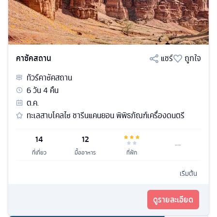
คาซัคสถาน
แชร์
ถูกใจ
ทัวร์
คาซัคสถาน
6
วัน
4
คืน
ต.ค.
ทะเลสาบโคลไซ ชารีนแคนยอน พิพิธภัณฑ์เครื่องดนตรี
14
12
ที่เที่ยว
มื้ออาหาร
ที่พัก
เริ่มต้น
ดูรายละเอียด