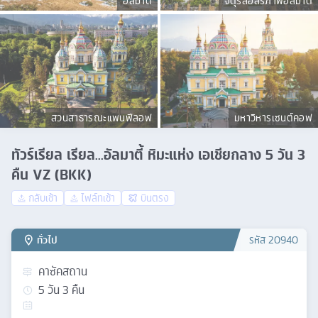
อัลมาตี้
จัตุรัสอิสรภาพอัลมาตี้
สวนสาธารณะแพนฟีลอฟ
มหาวิหารเซนต์คอฟ
ทัวร์เรียล เรียล...อัลมาตี้ หิมะแห่ง เอเชียกลาง 5 วัน 3
คืน VZ (BKK)
กลับเช้า
ไฟล์ทเช้า
บินตรง
ทั่วไป
รหัส
20940
คาซัคสถาน
5
วัน
3
คืน