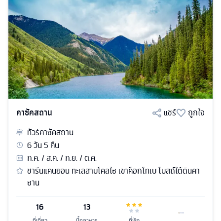
คาซัคสถาน
แชร์
ถูกใจ
ทัวร์
คาซัคสถาน
6
วัน
5
คืน
ก.ค. / ส.ค. / ก.ย. / ต.ค.
ชารีนแคนยอน ทะเลสาบโคลไซ เขาค็อกโทเบ โบสถ์ใต้ดินคา
ซาน
16
13
ที่เที่ยว
มื้ออาหาร
ที่พัก