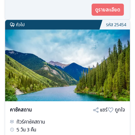
ดูรายละเอียด
ทั่วไป
รหัส
25454
คาซัคสถาน
แชร์
ถูกใจ
ทัวร์
คาซัคสถาน
5
วัน
3
คืน