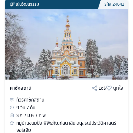
เน้นวัฒนธรรม
รหัส
24642
คาซัคสถาน
แชร์
ถูกใจ
ทัวร์
คาซัคสถาน
9
วัน
7
คืน
ธ.ค. / ม.ค. / ก.พ.
หมู่บ้านขนมปัง พิพิธภัณฑ์สตาลิน อนุสรณ์ประวัติศาสตร์
จอร์เจีย