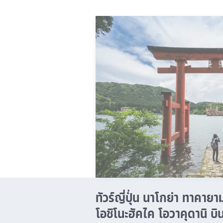
ทัวร์ญี่ปุ่่น นาโกย่า ทาค
โอชิโนะฮัคไค โอวาคุดานิ บ