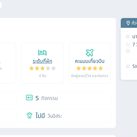
ทั่
นา
7
อ
ระดับที่พัก
คะแนนเที่ยวบิน
Si
าร
4
คืน
บินฟูลเซอร์วิส และบินตรง
5
กิจกรรม
ไม่มี
วันอิสระ