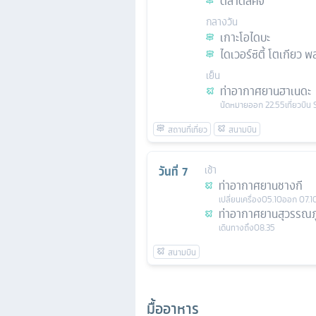
ตลาดสึคิจิ
กลางวัน
เกาะโอไดบะ
ไดเวอร์ซิตี้ โตเกียว พ
เย็น
ท่าอากาศยานฮาเนดะ
นัดหมาย
ออก
22.55
เที่ยวบิน
วันที่
7
เช้า
ท่าอากาศยานชางกี
เปลี่ยนเครื่อง
05.10
ออก
07.1
ท่าอากาศยานสุวรรณภู
เดินทางถึง
08.35
มื้ออาหาร