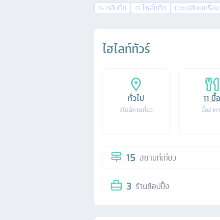
กลับดึก
ไฟล์ทดึก
แวะเปลี่ยนเครื่อง
ไฮไลท์ทัวร์
ทั่วไป
11
มื้
สไตล์การเที่ยว
มื้ออาห
15
สถานที่เที่ยว
3
ร้านช้อปปิ้ง