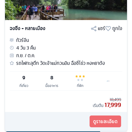
ฉงชิ่ง + หลายเมือง
แชร์
ถูกใจ
ทัวร์
จีน
4
วัน
3
คืน
ก.ย. / ต.ค.
รถไฟทะลุตึก วัดเจ้าแม่กวนอิม ฉือชี่โข่ว หงหยาต้ง
9
8
ที่เที่ยว
มื้ออาหาร
ที่พัก
18,499
17,999
เริ่มต้น
ดูรายละเอียด