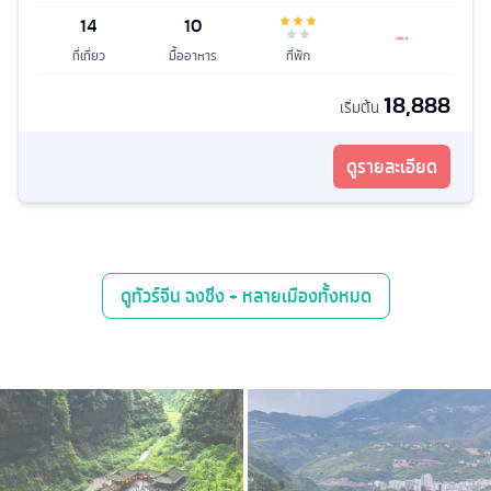
14
10
ที่เที่ยว
มื้ออาหาร
ที่พัก
18,888
เริ่มต้น
ดูรายละเอียด
ดู
ทัวร์จีน ฉงชิ่ง + หลายเมือง
ทั้งหมด