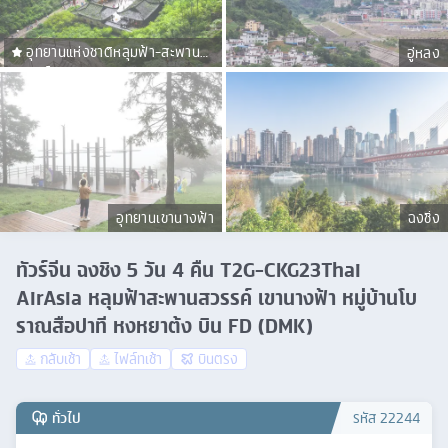
อุทยานแห่งชาติหลุมฟ้า-สะพาน
อู่หลง
สวรรค์
อุทยานเขานางฟ้า
ฉงชิ่ง
ทัวร์จีน ฉงชิง 5 วัน 4 คืน T2G-CKG23Thai
AirAsia หลุมฟ้าสะพานสวรรค์ เขานางฟ้า หมู่บ้านโบ
ราณสือปาที หงหยาต้ง บิน FD (DMK)
กลับเช้า
ไฟล์ทเช้า
บินตรง
ทั่วไป
รหัส
22244