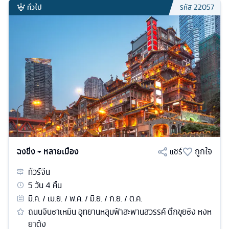
ทั่วไป
รหัส
22057
ฉงชิ่ง + หลายเมือง
แชร์
ถูกใจ
ทัวร์
จีน
5
วัน
4
คืน
มี.ค. / เม.ย. / พ.ค. / มิ.ย. / ก.ย. / ต.ค.
ถนนจินซาเหมิน อุทยานหลุมฟ้าสะพานสวรรค์ ตึกขุยซิง หงห
ยาต้ง