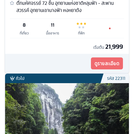
ตึกมหัศจรรย์ 72 ชั้น อุทยานแห่งชาติหลุมฟ้า - สะพาน
สวรรค์ อุทยานเขานางฟ้า หงหยาต้ง
8
11
ที่เที่ยว
มื้ออาหาร
ที่พัก
21,999
เริ่มต้น
ดูรายละเอียด
ทั่วไป
รหัส
22311