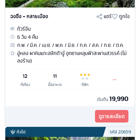
ฉงชิ่ง + หลายเมือง
แชร์
ถูกใจ
ทัวร์
จีน
6
วัน
4
คืน
ก.พ. / มี.ค. / เม.ย. / พ.ค. / มิ.ย. / ก.ค. / ส.ค. / ก.ย. / ต.ค.
อู่หลง ผาหินแกะสลักต้าจู๋ อุทยานหลุมฟ้าสะพานสวรรค์ (ไม่
ลงร้าน)
12
11
ที่เที่ยว
มื้ออาหาร
ที่พัก
19,990
เริ่มต้น
ดูรายละเอียด
ทั่วไป
รหัส
20659