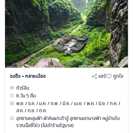
ฉงชิ่ง + หลายเมือง
แชร์
ถูกใจ
ทัวร์
จีน
6
วัน
5
คืน
พ.ย. / ธ.ค. / ม.ค. / ก.พ. / มี.ค. / เม.ย. / พ.ค. / มิ.ย. / ก.ค. /
ส.ค. / ก.ย. / ต.ค.
อุทยานหลุมฟ้า ผ้าหินแกะต้าจู๋ อุทยานเขานางฟ้า หมู่บ้านโบ
ราณฉือชี่โข่ว (ไม่เข้าร้านรัฐบาล)