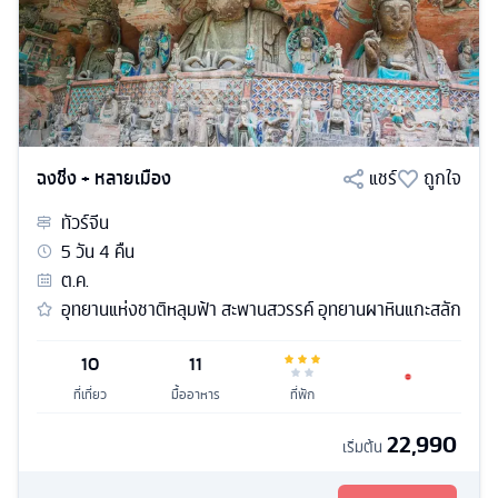
ฉงชิ่ง + หลายเมือง
แชร์
ถูกใจ
ทัวร์
จีน
5
วัน
4
คืน
ต.ค.
อุทยานแห่งชาติหลุมฟ้า สะพานสวรรค์ อุทยานผาหินแกะสลัก
10
11
ที่เที่ยว
มื้ออาหาร
ที่พัก
22,990
เริ่มต้น