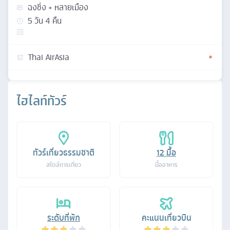
ฉงชิ่ง + หลายเมือง
5
วัน
4
คืน
Thai AirAsia
ไฮไลท์ทัวร์
ทัวร์เที่ยวธรรมชาติ
12
มื้อ
สไตล์การเที่ยว
มื้ออาหาร
ระดับที่พัก
คะแนนเที่ยวบิน