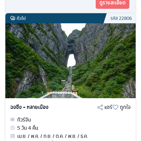
ดูรายละเอียด
ทั่วไป
รหัส
22806
ฉงชิ่ง + หลายเมือง
แชร์
ถูกใจ
ทัวร์
จีน
5
วัน
4
คืน
เม.ย. / พ.ค. / ก.ย. / ต.ค. / พ.ย. / ธ.ค.