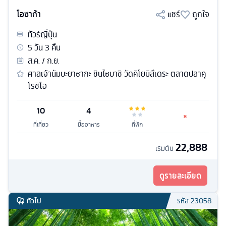
โอซาก้า
แชร์
ถูกใจ
ทัวร์
ญี่ปุ่น
5
วัน
3
คืน
ส.ค. / ก.ย.
ศาลเจ้านัมบะยาซากะ ชินไซบาชิ วัดคิโยมิสึเดระ ตลาดปลาคุ
โรชิโอ
10
4
ที่เที่ยว
มื้ออาหาร
ที่พัก
22,888
เริ่มต้น
ดูรายละเอียด
ทั่วไป
รหัส
23058