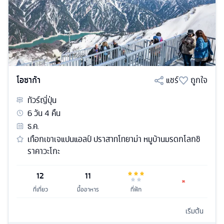
โอซาก้า
แชร์
ถูกใจ
ทัวร์
ญี่ปุ่น
6
วัน
4
คืน
ธ.ค.
เทือกเขาเจแปนแอลป์ ปราสาทโทยาม่า หมูบ้านมรดกโลกชิ
ราคาวะโกะ
12
11
ที่เที่ยว
มื้ออาหาร
ที่พัก
เริ่มต้น