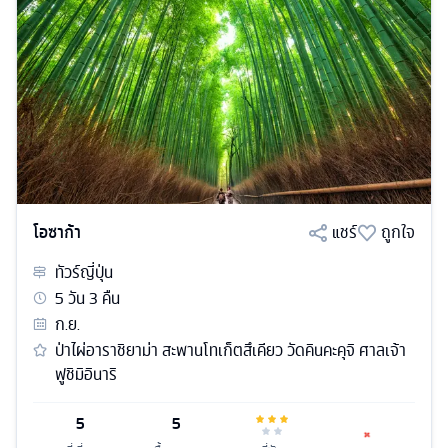
โอซาก้า
แชร์
ถูกใจ
ทัวร์
ญี่ปุ่น
5
วัน
3
คืน
ก.ย.
ป่าไผ่อาราชิยาม่า สะพานโทเก็ตสึเคียว วัดคินคะคุจิ ศาลเจ้า
ฟูชิมิอินาริ
5
5