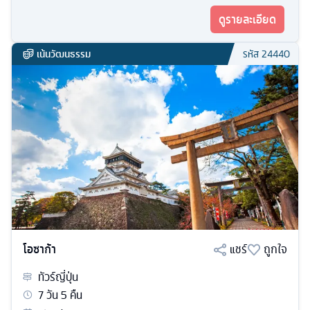
ดูรายละเอียด
เน้นวัฒนธรรม
รหัส
24440
โอซาก้า
แชร์
ถูกใจ
ทัวร์
ญี่ปุ่น
7
วัน
5
คืน