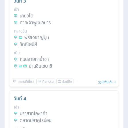
วันที่
3
เช้า
เกียวโต
ศาลเจ้าฟูชิมิอินาริ
กลางวัน
พิธีชงชาญี่ปุ่น
วัดคิโยมิสึ
เย็น
ถนนสายกาน้ำชา
ย่านชินไซบาชิ
ดูรูปเพิ่มเติม
วันที่
4
เช้า
ปราสาทโอซาก้า
ตลาดปลาคุโรม่อน