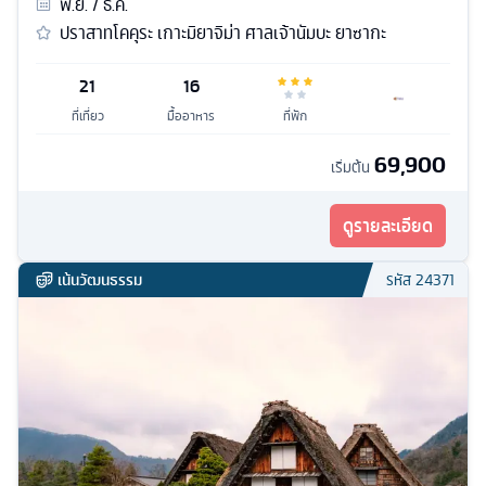
พ.ย. / ธ.ค.
ปราสาทโคคุระ เกาะมิยาจิม่า ศาลเจ้านัมบะ ยาซากะ
21
16
ที่เที่ยว
มื้ออาหาร
ที่พัก
69,900
เริ่มต้น
ดูรายละเอียด
เน้นวัฒนธรรม
รหัส
24371