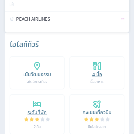
PEACH AIRLINES
ไฮไลท์ทัวร์
เน้นวัฒนธรรม
4
มื้อ
สไตล์การเที่ยว
มื้ออาหาร
ระดับที่พัก
คะแนนเที่ยวบิน
2
คืน
บินโลว์คอสต์