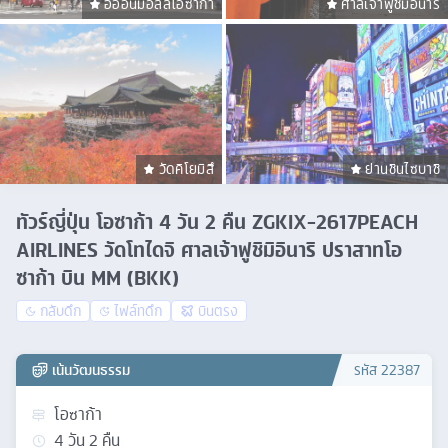
อิออนมอลล์โอซาก้า
ศาลเจ้าฟูชิมิอินาริ
วัดคิโยมิสึ
ย่านชินไซบาชิ
ทัวร์ญี่ปุ่น โอซาก้า 4 วัน 2 คืน ZGKIX-2617PEACH
AIRLINES วัดโทไดจิ ศาลเจ้าฟูชิมิอินาริ ปราสาทโอ
ซาก้า บิน MM (BKK)
กลับดึก
ไฟล์ทดึก
บินตรง
เน้นวัฒนธรรม
รหัส
22387
โอซาก้า
4
วัน
2
คืน