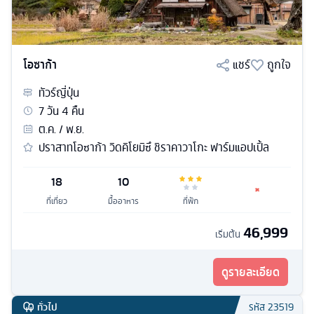
โอซาก้า
แชร์
ถูกใจ
ทัวร์
ญี่ปุ่น
7
วัน
4
คืน
ต.ค. / พ.ย.
ปราสาทโอซาก้า วิดคิโยมิซึ ชิราคาวาโกะ ฟาร์มแอปเปิ้ล
18
10
ที่เที่ยว
มื้ออาหาร
ที่พัก
46,999
เริ่มต้น
ดูรายละเอียด
ทั่วไป
รหัส
23519