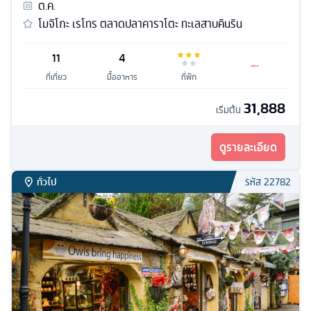
ต.ค.
โมจิโกะ เรโทร ตลาดปลาคาราโตะ ทะเลสาบคินริน
11
4
ที่เที่ยว
มื้ออาหาร
ที่พัก
31,888
เริ่มต้น
ดูรายละเอียด
ทั่วไป
รหัส
22782