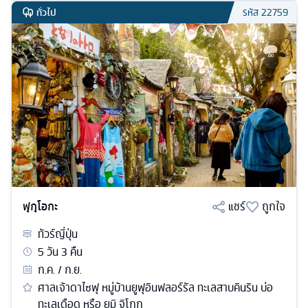
ทั่วไป
รหัส
22759
ฟุกุโอกะ
แชร์
ถูกใจ
ทัวร์
ญี่ปุ่น
5
วัน
3
คืน
ก.ค. / ก.ย.
ศาลเจ้าดาไซฟุ หมู่บ้านยูฟุอินฟลอร์รัล ทะเลสาบคินริน บ่อ
ทะเลเดือด หรือ ยูมิ จิโกกุ