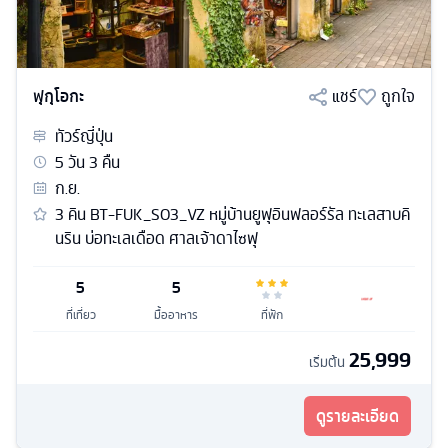
ฟุกุโอกะ
แชร์
ถูกใจ
ทัวร์
ญี่ปุ่น
5
วัน
3
คืน
ก.ย.
3 คิน BT-FUK_S03_VZ หมู่บ้านยูฟุอินฟลอร์รัล ทะเลสาบคิ
นริน บ่อทะเลเดือด ศาลเจ้าดาไซฟุ
5
5
ที่เที่ยว
มื้ออาหาร
ที่พัก
25,999
เริ่มต้น
ดูรายละเอียด