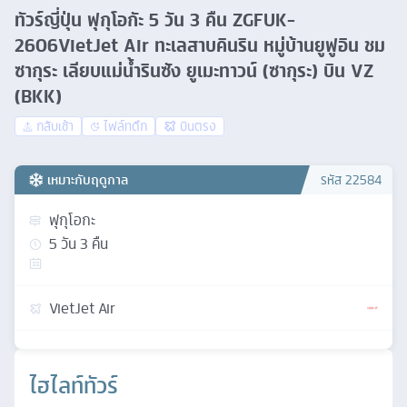
ทัวร์ญี่ปุ่น ฟุกุโอกัะ 5 วัน 3 คืน ZGFUK-
2606VietJet Air ทะเลสาบคินริน หมู่บ้านยูฟูอิน ชม
ซากุระ เลียบแม่น้ำรินซัง ยูเมะทาวน์ (ซากุระ) บิน VZ
(BKK)
กลับเช้า
ไฟล์ทดึก
บินตรง
เหมาะกับฤดูกาล
รหัส
22584
ฟุกุโอกะ
5
วัน
3
คืน
VietJet Air
ไฮไลท์ทัวร์