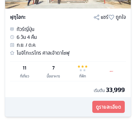
ฟุกุโอกะ
แชร์
ถูกใจ
ทัวร์
ญี่ปุ่น
6
วัน
4
คืน
ก.ย. / ต.ค.
โมจิโกะเรโทร ศาลเจ้าดาไซฟุ
11
7
ที่เที่ยว
มื้ออาหาร
ที่พัก
33,999
เริ่มต้น
ดูรายละเอียด