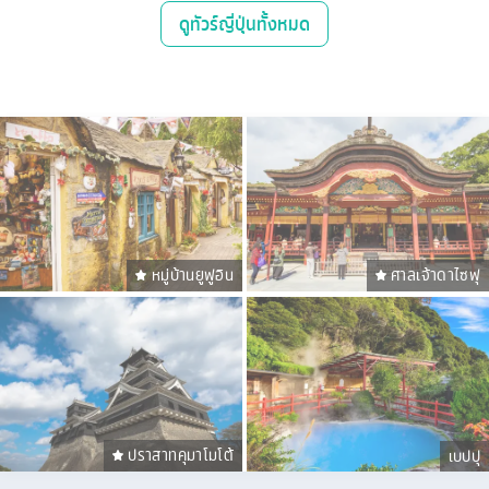
ดู
ทัวร์ญี่ปุ่น
ทั้งหมด
หมู่บ้านยูฟูอิน
ศาลเจ้าดาไซฟุ
ปราสาทคุมาโมโต้
เบปปุ