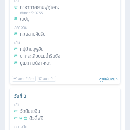
เช้า
ท่าอากาศยานฟุกุโอกะ
เดินทางถึง
07.55
เบปปุ
กลางวัน
ทะเลสาบคินริน
เย็น
หมู่บ้านยูฟูอิน
ซากุระเลียบแม่น้ำรินซัง
ยูเมะทาวน์ฮาคะตะ
ดูรูปเพิ่มเติม
วันที่
3
เช้า
วัดนันโซอิน
ดิวตี้ฟรี
กลางวัน