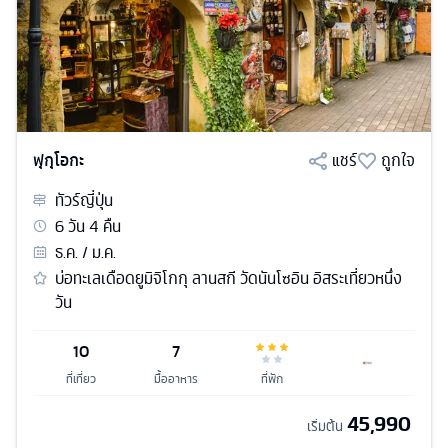
ฟุกุโอกะ
แชร์
ถูกใจ
ทัวร์
ญี่ปุ่น
6
วัน
4
คืน
ธ.ค. / ม.ค.
บ่อทะเลเดือดยูมิจิโกกุ ลานสกี วัดนันโซอิน อิสระเที่ยวหนึ่ง
วัน
10
7
ที่เที่ยว
มื้ออาหาร
ที่พัก
45,990
เริ่มต้น