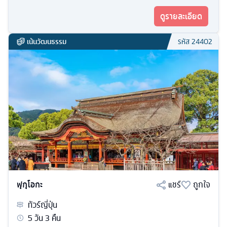
ดูรายละเอียด
เน้นวัฒนธรรม
รหัส
24402
ฟุกุโอกะ
แชร์
ถูกใจ
ทัวร์
ญี่ปุ่น
5
วัน
3
คืน