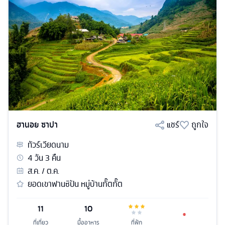
ฮานอย ซาปา
แชร์
ถูกใจ
ทัวร์
เวียดนาม
4
วัน
3
คืน
ส.ค. / ต.ค.
ยอดเขาฟานซิปัน หมู่บ้านกั๊ตกั๊ต
11
10
ที่เที่ยว
มื้ออาหาร
ที่พัก