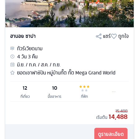
ฮานอย ซาปา
แชร์
ถูกใจ
ทัวร์
เวียดนาม
4
วัน
3
คืน
มิ.ย. / ก.ค. / ส.ค. / ก.ย.
ยอดเขาฟาซิปัน หมู่บ้านกั๊ต กั๊ต Mega Grand World
12
10
ที่เที่ยว
มื้ออาหาร
ที่พัก
15,488
14,488
เริ่มต้น
ดูรายละเอียด