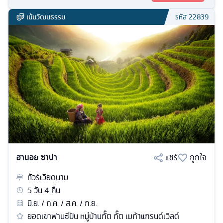
เน้นวัฒนธรรม
รหัส
22839
ฮานอย ซาปา
แชร์
ถูกใจ
ทัวร์
เวียดนาม
5
วัน
4
คืน
มิ.ย. / ก.ค. / ส.ค. / ก.ย.
ยอดเขาฟานซีปัน หมู่บ้านกั๊ต กั๊ต เมก้าแกรนด์เวิลด์