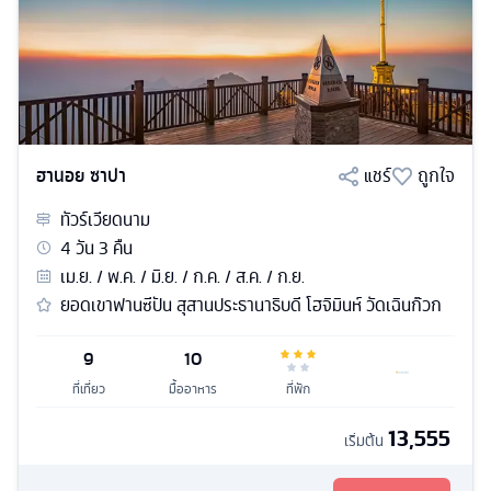
ฮานอย ซาปา
แชร์
ถูกใจ
ทัวร์
เวียดนาม
4
วัน
3
คืน
เม.ย. / พ.ค. / มิ.ย. / ก.ค. / ส.ค. / ก.ย.
ยอดเขาฟานซีปัน สุสานประธานาธิบดี โฮจิมินห์ วัดเฉินก๊วก
9
10
ที่เที่ยว
มื้ออาหาร
ที่พัก
13,555
เริ่มต้น