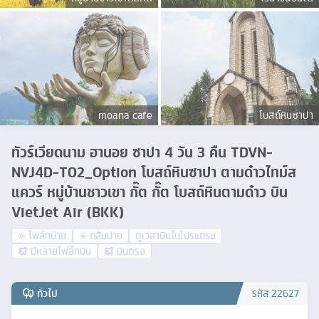
moana cafe
โบสถ์หินซาปา
ทัวร์เวียดนาม ฮานอย ซาปา 4 วัน 3 คืน TDVN-
NVJ4D-T02_Option โบสถ์หินซาปา ตามด๋าวไทม์ส
แควร์ หมู่บ้านชาวเขา กั๊ต กั๊ต โบสถ์หินตามด๋าว บิน
VietJet Air (BKK)
ไฟล์ทบ่าย
กลับบ่าย
ดูเวลาบินในโปรแกรม
มีหลายไฟล์ทบิน
บินตรง
ทั่วไป
รหัส
22627