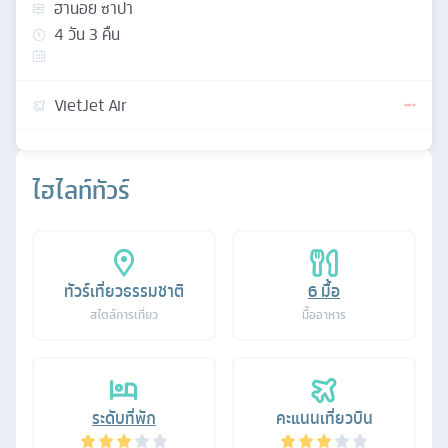
ฮานอย ซาปา
4
วัน
3
คืน
VietJet Air
ไฮไลท์ทัวร์
ทัวร์เที่ยวธรรมชาติ
6
มื้อ
สไตล์การเที่ยว
มื้ออาหาร
ระดับที่พัก
คะแนนเที่ยวบิน