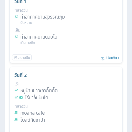
วันที่
1
กลางวัน
ท่าอากาศยานสุวรรณภูมิ
นัดหมาย
เย็น
ท่าอากาศยานนอยไบ
เดินทางถึง
ดูรูปเพิ่มเติม
วันที่
2
เช้า
หมู่บ้านชาวเขากั๊ตกั๊ต
ไร่นาขั้นบันได
กลางวัน
moana cafe
โบสถ์หินซาปา