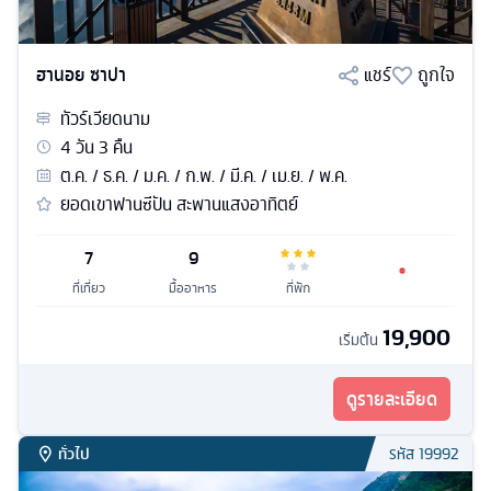
ฮานอย ซาปา
แชร์
ถูกใจ
ทัวร์
เวียดนาม
4
วัน
3
คืน
ต.ค. / ธ.ค. / ม.ค. / ก.พ. / มี.ค. / เม.ย. / พ.ค.
ยอดเขาฟานซีปัน สะพานแสงอาทิตย์
7
9
ที่เที่ยว
มื้ออาหาร
ที่พัก
19,900
เริ่มต้น
ดูรายละเอียด
ทั่วไป
รหัส
19992