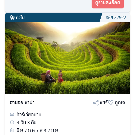
ดูรายละเอียด
ทั่วไป
รหัส
22922
ฮานอย ซาปา
แชร์
ถูกใจ
ทัวร์
เวียดนาม
4
วัน
3
คืน
มิ.ย. / ก.ค. / ส.ค. / ก.ย.