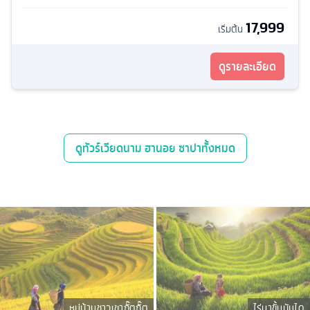
17,999
เริ่มต้น
ดูรายละเอียด
ดู
ทัวร์เวียดนาม ฮานอย ซาปา
ทั้งหมด
หมู่บ้านชาวเขากั๊ตกั๊ต
ไร่นาขั้นบันได