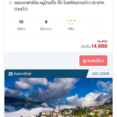
ยอดเขาฟาซิปัน หมู่บ้านกั๊ต กั๊ต โบสถ์หินตามด๋าว ปราสาท
ตามด๋าว
10
9
ที่เที่ยว
มื้ออาหาร
ที่พัก
16,488
14,888
เริ่มต้น
ดูรายละเอียด
ชมสถาปัตย์
รหัส
22845