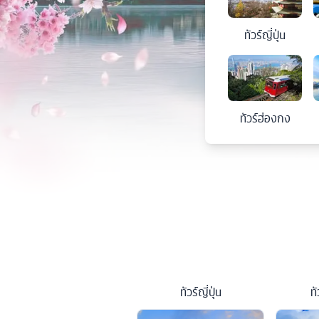
ทัวร์
ญี่ปุ่น
ทัวร์
ฮ่องกง
ทัวร์
ญี่ปุ่น
ทั