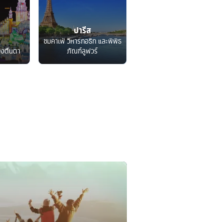
ปารีส
ชมคาเฟ่ วิหารกอธิก และพิพิธ
็งตื่นตา
ภัณฑ์ลูฟวร์