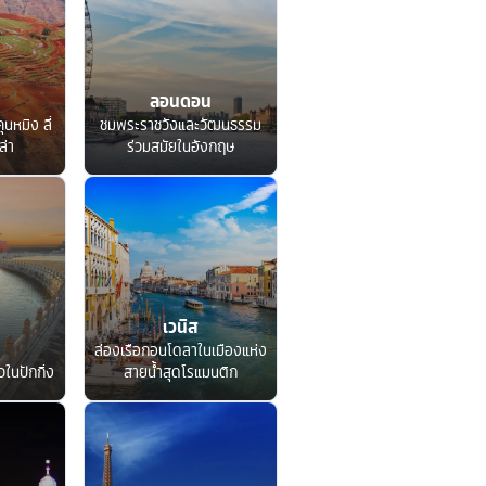
ลอนดอน
ุนหมิง ลี่
ชมพระราชวังและวัฒนธรรม
ล่า
ร่วมสมัยในอังกฤษ
เวนิส
ล่องเรือกอนโดลาในเมืองแห่ง
ในปักกิ่ง
สายน้ำสุดโรแมนติก