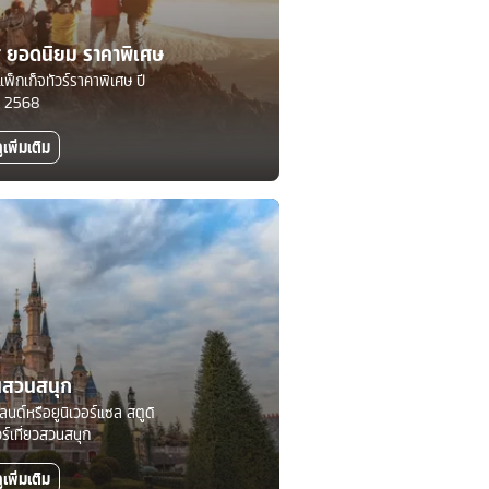
ทศ ยอดนิยม ราคาพิเศษ
แพ็กเก็จทัวร์ราคาพิเศษ ปี
2568
ูเพิ่มเติม
นสวนสนุก
์แลนด์หรือยูนิเวอร์แซล สตูดิ
วร์เที่ยวสวนสนุก
ูเพิ่มเติม