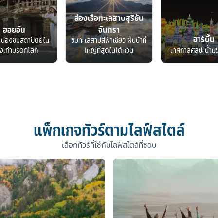
ล่องเรือทะเลสาบสุริยัน
ฮอยอัน
จันทรา
ฮาร์บิ้น
ดน่องชมสถาปัตย์ใน
ชมทะเลสาปสีฟ้าเขียว ผืนน้ำที่
องเก่ามรดกโลก
ใหญ่ที่สุดในไต้หวัน
เทศกาลศิลปะน้ำแข
แพ็กเกจทัวร์ตามไลฟ์สไตล์
เลือกทัวร์ที่ใช่กับไลฟ์สไตล์ที่ชอบ