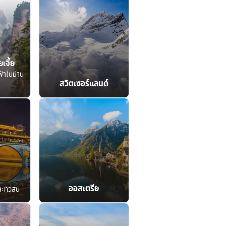
เจี้ย
ฟ้าในม่าน
สวิตเซอร์แลนด์
ออสเตรีย
ละทิวสน