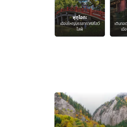
ฟุกุโอกะ
เมืองใหญ่บรรยากาศสโลว์
เดินทอ
ไลฟ์
เมื