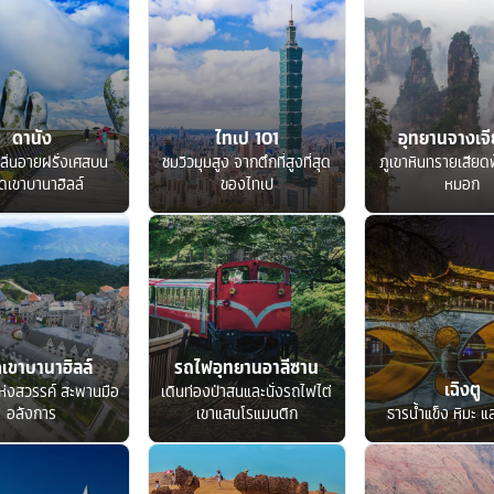
ดานัง
ไทเป 101
อุทยานจางเจีย
ลิ่นอายฝรั่งเศสบน
ชมวิวมุมสูง จากตึกที่สูงที่สุด
ภูเขาหินทรายเสียด
ดเขาบานาฮิลล์
ของไทเป
หมอก
เขาบานาฮิลล์
รถไฟอุทยานอาลีซาน
เฉิงตู
ห่งสวรรค์ สะพานมือ
เดินท่องป่าสนและนั่งรถไฟไต่
อลังการ
เขาแสนโรแมนติก
ธารน้ำแข็ง หิมะ แ