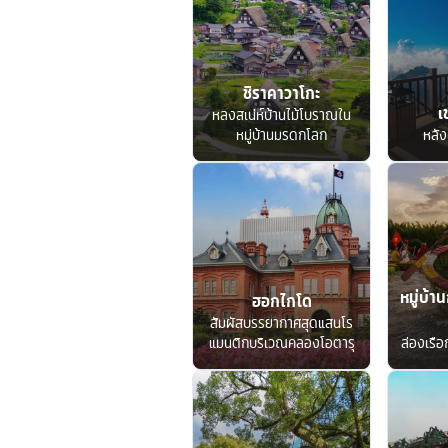
ชิราคาวาโกะ
เ
หลงสเน่ห์บ้านไม้โบราณใน
หมู่บ้านมรดกโลก
หลัง
หมู่บ้าน
ฮอกไกโด
สัมผัสบรรยากาศสุดแสนโร
แมนติกบริเวณคลองโอตารุ
ล่องเรื