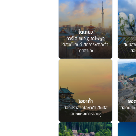
โตเกียว
ทัวร์โตเกียว ภูเขาไฟฟูจิ
ดิสนีย์แลนด์ สักการะศาลเจ้า
สัมผัสก
โคมิตาเคะ
ยอ
โอซาก้า
ยอด
ท่องปราสาทโอซาก้า สัมผัส
ยอดเขาแ
เสน่ห์แห่งเกาะฮอนชู