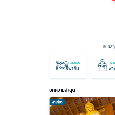
สัมผัสท
ทัวร์ครับ
ทัวร
พากิน
พาเ
บทความล่าสุด
พาเที่ยว