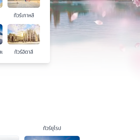
ทัวร์
เกาหลี
ลนด์
ทัวร์
อิตาลี
ทัวร์
ยุโรป