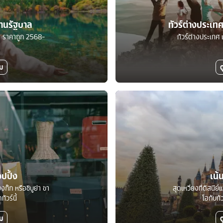
ร้านรัฐบาล
ทัวร์ต่างประเ
บาล ราคาถูก 2568-
ทัวร์ต่างประเทศ 
ิม
ด
อปปิ้ง
เน้
งก๊ก หรือชิบูย่า ขา
สุดเหวี่ยงที่ดิสนีย
ัวร์นี้
โอกับทั
ิม
ด