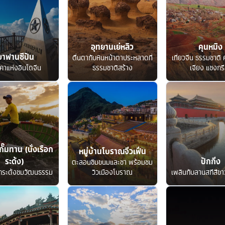
อุทยานเย่หลิว
คุนหมิง
ขาฟานซีปัน
ตื่นตากับหินหน้าตาประหลาดที่
เที่ยวจีน ธรรมชาติ ค
คาแห่งอินโดจีน
ธรรมชาติสร้าง
เจียง แชงกรี
กั๊มทาน (นั่งเรือก
หมู่บ้านโบราณจิ่วเฟิ่น
ระด้ง)
ปักกิ่ง
ตะลอนชิมขนมและชา พร้อมชม
อกระด้งชมวัฒนธรรม
วิวเมืองโบราณ
เพลินกับลานสกีสีขาว