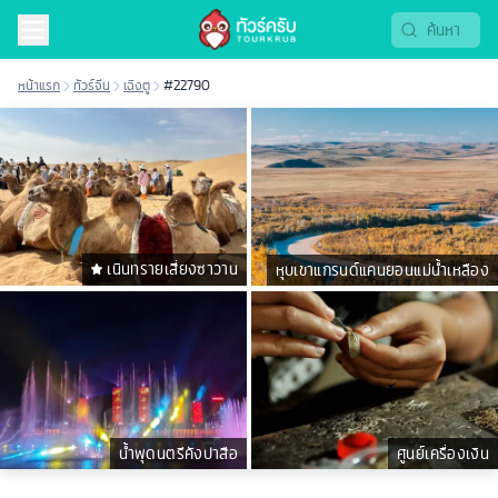
หน้าแรก
ทัวร์จีน
เฉิงตู
#22790
เนินทรายเสี่ยงซาวาน
หุบเขาแกรนด์แคนยอนแม่น้ำเหลือง
น้ำพุดนตรีคังปาสือ
ศูนย์เครื่องเงิน