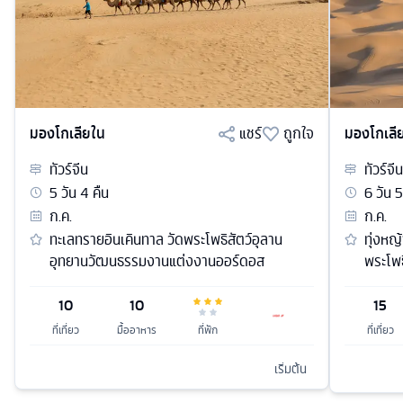
มองโกเลียใน
แชร์
ถูกใจ
มองโกเลี
ทัวร์
จีน
ทัวร์
จีน
5
วัน
4
คืน
6
วัน
5
ก.ค.
ก.ค.
ทะเลทรายอินเคินทาล วัดพระโพธิสัตว์อุลาน
ทุ่งหญ
อุทยานวัฒนธรรมงานแต่งงานออร์ดอส
พระโพธ
10
10
15
ที่เที่ยว
มื้ออาหาร
ที่พัก
ที่เที่ยว
เริ่มต้น