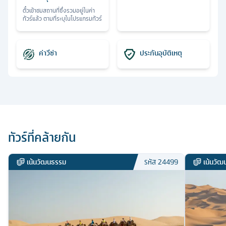
ตั๋วเข้าชมสถานที่ซึ่งรวมอยู่ในค่า
ทัวร์แล้ว ตามที่ระบุในโปรแกรมทัวร์
ค่าวีซ่า
ประกันอุบัติเหตุ
ทัวร์ที่คล้ายกัน
เน้นวัฒนธรรม
เน้นวั
รหัส
24499