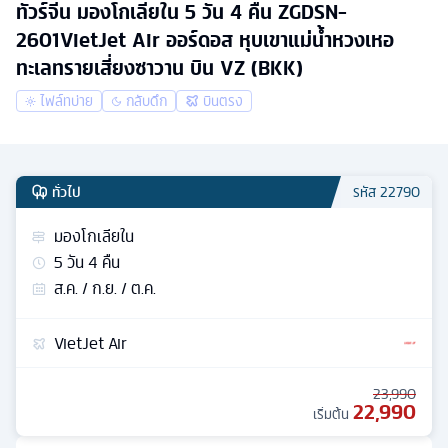
ทัวร์จีน มองโกเลียใน 5 วัน 4 คืน ZGDSN-
2601VietJet Air ออร์ดอส หุบเขาแม่น้ำหวงเหอ
ทะเลทรายเสี่ยงซาวาน บิน VZ (BKK)
ไฟล์ทบ่าย
กลับดึก
บินตรง
ทั่วไป
รหัส
22790
มองโกเลียใน
5
วัน
4
คืน
ส.ค. / ก.ย. / ต.ค.
VietJet Air
23,990
22,990
เริ่มต้น