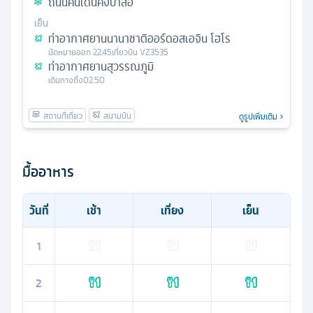
ถนนคนเดินคังปาสือ
เย็น
ท่าอากาศยานนานาชาติออร์ดอสเอจิน โฮโร
นัดหมาย
ออก
22.45
เที่ยวบิน
VZ3535
ท่าอากาศยานสุวรรณภูมิ
เดินทางถึง
02.50
ดูรูปเพิ่มเติม
มื้ออาหาร
วันที่
เช้า
เที่ยง
เย็น
1
2