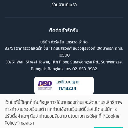
ร่วมงานกับเรา
ติดต่อทัวร์ครับ
บริษัท ทัวร์ครับ แทรเวล จำกัด
33/51 อาคารวอลสตรีท ชั้น 11 ถนนสุรวงศ์ แขวงสุริยวงศ์ เขตบางรัก กทม.
10500
33/51 Wall Street Tower, 11th Floor, Surawongse Rd., Suriwongse,
Bangrak, Bangkok. โทร
02-853-9982
เลขที่ใบอนุญาต
11/13224
เว็บไซต์นี้ใช้คุกกี้เก็บข้อมูลการใช้งานของท่านและพัฒนาประสิทธิภาพ
การทำงานของเว็บไซต์ หากท่านใช้งานเว็บไซต์นี้ต่อไปโดยไม่มีการ
ปรับตั้งค่าใดๆ ถือว่าท่านยอมรับตาม นโยบายการใช้คุกกี้ ("Cookie
Policy") ของเรา
คุยกับทัวร์ครับ
©
2026
บริษัท ทัวร์ครับ แทรเวล จำกัด สงวนลิขสิทธิ์