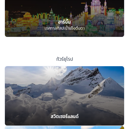
ฮาร์บิ้น
เทศกาลศิลปะน้ำแข็งตื่นตา
ทัวร์
ยุโรป
สวิตเซอร์แลนด์