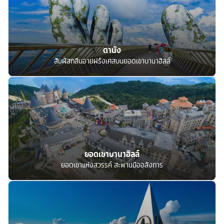
ดานัง
สัมผัสกลิ่นอายฝรั่งเศสบนยอดเขาบานาฮิลล์
ยอดเขาบานาฮิลล์
ยอดเขาแห่งสวรรค์ สะพานมืออลังการ