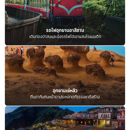
รถไฟอุทยานอาลีซาน
เดินท่องป่าสนและนั่งรถไฟไต่เขาแสนโรแมนติก
อุทยานเย่หลิว
ตื่นตากับหินหน้าตาประหลาดที่ธรรมชาติสร้าง