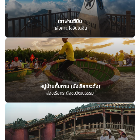
เขาฟานซีปัน
หลังคาแห่งอินโดจีน
หมู่บ้านกั๊มทาน (นั่งเรือกระด้ง)
ล่องเรือกระด้งชมวัฒนธรรม