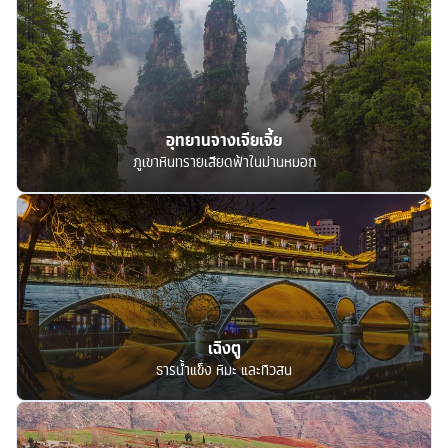
อุทยานจางเจียเจี้ย
ภูเขาหินทรายเสียดฟ้าในม่านหมอก
เฉิงตู
ธารน้ำแข็ง หิมะ และทิวสน