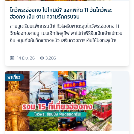
ไหว้พระฮ่องกง ไปไหนดี? แจกพิกัด 11 วัดไหว้พระ
ฮ่องกง เงิน งาน ความรักครบจบ
สายมูเตรียมแพ็กกระเป๋า! ทัวร์ครับพาตะลุยไหว้พระฮ่องกง 11
วัดฮ่องกงสายมู แบบเอ็กซ์คลูซีฟ พาไปทำพิธียืมเงินเจ้าแม่กวน
อิม หมุนกังหันวัดแชกงหมิว เสริมดวงการเงินให้ปังทะลุเป้า!
14 มิ.ย. 26
3,286
พาเที่ยว