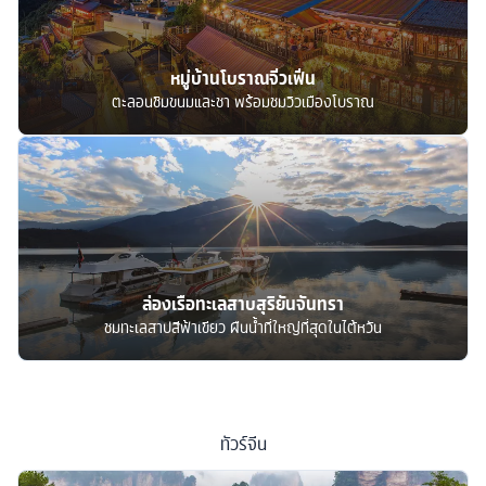
หมู่บ้านโบราณจิ่วเฟิ่น
ตะลอนชิมขนมและชา พร้อมชมวิวเมืองโบราณ
ล่องเรือทะเลสาบสุริยันจันทรา
ชมทะเลสาปสีฟ้าเขียว ผืนน้ำที่ใหญ่ที่สุดในไต้หวัน
ทัวร์
จีน