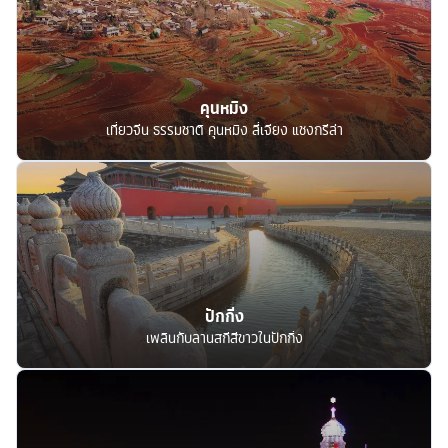
คุนหมิง
เที่ยวจีน ธรรมชาติ คุนหมิง ลี่เจียง แชงกรีล่า
ปักกิ่ง
เพลินกับลานสกีสีขาวในปักกิ่ง