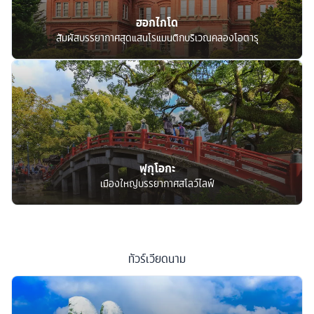
ฮอกไกโด
สัมผัสบรรยากาศสุดแสนโรแมนติกบริเวณคลองโอตารุ
ฟุกุโอกะ
เมืองใหญ่บรรยากาศสโลว์ไลฟ์
ทัวร์
เวียดนาม