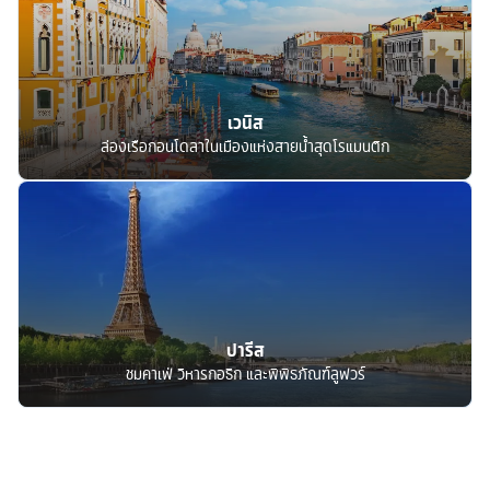
เวนิส
ล่องเรือกอนโดลาในเมืองแห่งสายน้ำสุดโรแมนติก
ปารีส
ชมคาเฟ่ วิหารกอธิก และพิพิธภัณฑ์ลูฟวร์