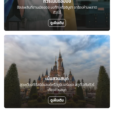
ทัวร์เน้นช้อปปิ้ง
ช้อปเพลินที่ย่านเมียงดง มงก๊ก หรือชิบูย่า ขาช้อปห้ามพลาด
ทัวร์นี้
ดูเพิ่มเติม
เน้นสวนสนุก
สุดเหวี่ยงที่ดิสนีย์แลนด์หรือยูนิเวอร์แซล สตูดิโอกับทัวร์
เที่ยวสวนสนุก
ดูเพิ่มเติม