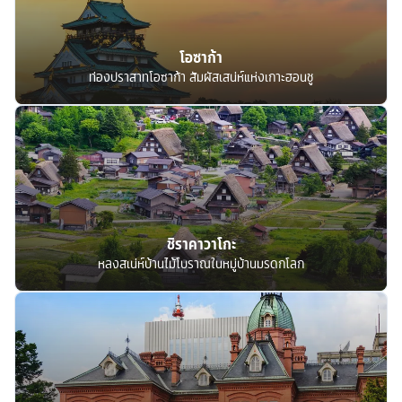
โอซาก้า
ท่องปราสาทโอซาก้า สัมผัสเสน่ห์แห่งเกาะฮอนชู
ชิราคาวาโกะ
หลงสเน่ห์บ้านไม้โบราณในหมู่บ้านมรดกโลก