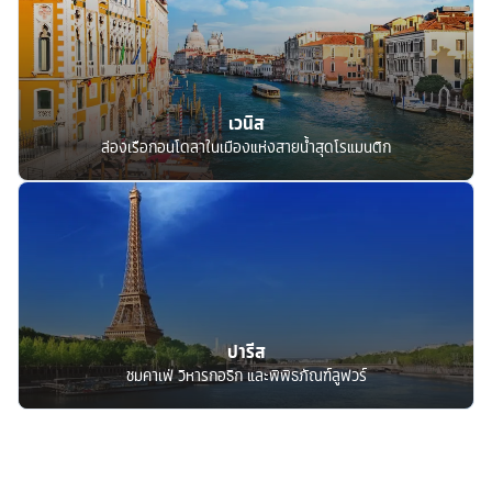
เวนิส
ล่องเรือกอนโดลาในเมืองแห่งสายน้ำสุดโรแมนติก
ปารีส
ชมคาเฟ่ วิหารกอธิก และพิพิธภัณฑ์ลูฟวร์