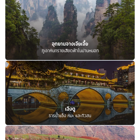
อุทยานจางเจียเจี้ย
ภูเขาหินทรายเสียดฟ้าในม่านหมอก
เฉิงตู
ธารน้ำแข็ง หิมะ และทิวสน