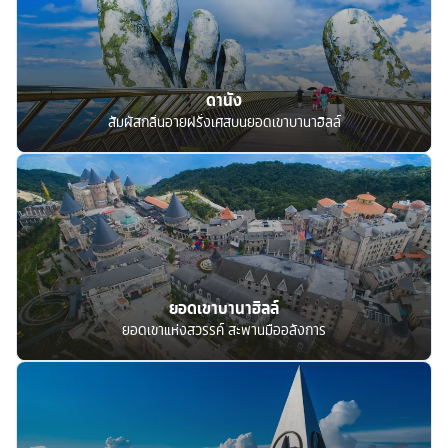
ดานัง
สัมผัสกลิ่นอายฝรั่งเศสบนยอดเขาบานาฮิลล์
ยอดเขาบานาฮิลล์
ยอดเขาแห่งสวรรค์ สะพานมืออลังการ