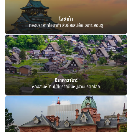
โอซาก้า
ท่องปราสาทโอซาก้า สัมผัสเสน่ห์แห่งเกาะฮอนชู
ชิราคาวาโกะ
หลงสเน่ห์บ้านไม้โบราณในหมู่บ้านมรดกโลก