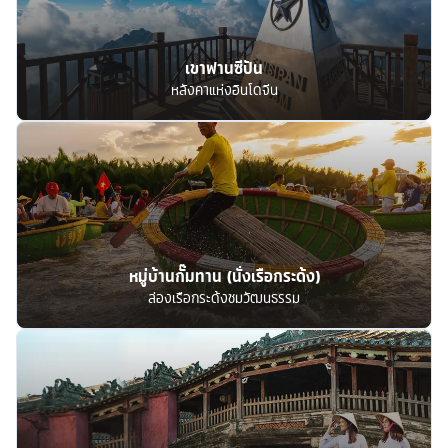
เขาฟานซีปัน
หลังคาแห่งอินโดจีน
หมู่บ้านกั๊มทาน (นั่งเรือกระด้ง)
ล่องเรือกระด้งชมวัฒนธรรม