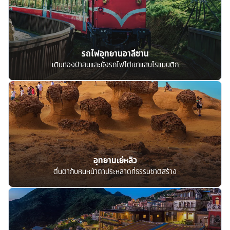
รถไฟอุทยานอาลีซาน
เดินท่องป่าสนและนั่งรถไฟไต่เขาแสนโรแมนติก
อุทยานเย่หลิว
ตื่นตากับหินหน้าตาประหลาดที่ธรรมชาติสร้าง