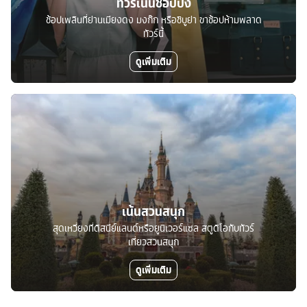
ทัวร์เน้นช้อปปิ้ง
ช้อปเพลินที่ย่านเมียงดง มงก๊ก หรือชิบูย่า ขาช้อปห้ามพลาด
ทัวร์นี้
ดูเพิ่มเติม
เน้นสวนสนุก
สุดเหวี่ยงที่ดิสนีย์แลนด์หรือยูนิเวอร์แซล สตูดิโอกับทัวร์
เที่ยวสวนสนุก
ดูเพิ่มเติม