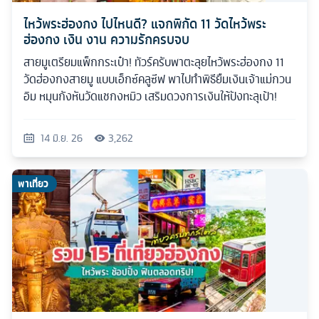
ไหว้พระฮ่องกง ไปไหนดี? แจกพิกัด 11 วัดไหว้พระ
ฮ่องกง เงิน งาน ความรักครบจบ
สายมูเตรียมแพ็กกระเป๋า! ทัวร์ครับพาตะลุยไหว้พระฮ่องกง 11
วัดฮ่องกงสายมู แบบเอ็กซ์คลูซีฟ พาไปทำพิธียืมเงินเจ้าแม่กวน
อิม หมุนกังหันวัดแชกงหมิว เสริมดวงการเงินให้ปังทะลุเป้า!
14 มิ.ย. 26
3,262
พาเที่ยว