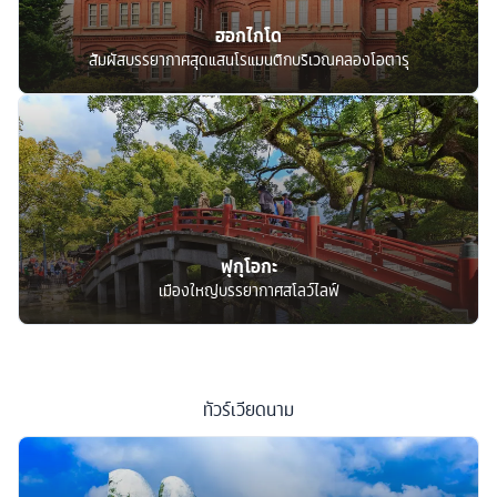
ฮอกไกโด
สัมผัสบรรยากาศสุดแสนโรแมนติกบริเวณคลองโอตารุ
ฟุกุโอกะ
เมืองใหญ่บรรยากาศสโลว์ไลฟ์
ทัวร์
เวียดนาม