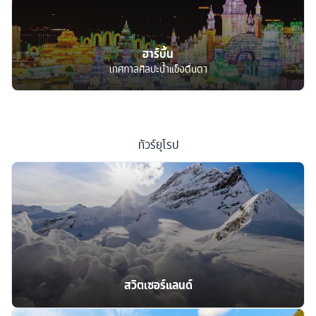
ฮาร์บิ้น
เทศกาลศิลปะน้ำแข็งตื่นตา
ทัวร์
ยุโรป
สวิตเซอร์แลนด์