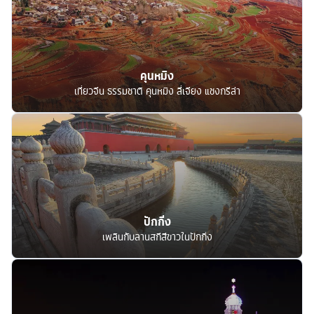
คุนหมิง
เที่ยวจีน ธรรมชาติ คุนหมิง ลี่เจียง แชงกรีล่า
ปักกิ่ง
เพลินกับลานสกีสีขาวในปักกิ่ง