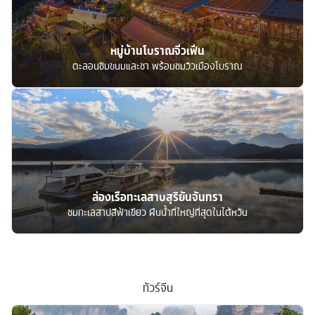
หมู่บ้านโบราณจิ่วเฟิ่น
ตะลอนชิมขนมและชา พร้อมชมวิวเมืองโบราณ
ล่องเรือทะเลสาบสุริยันจันทรา
ชมทะเลสาปสีฟ้าเขียว ผืนน้ำที่ใหญ่ที่สุดในไต้หวัน
ทัวร์
จีน