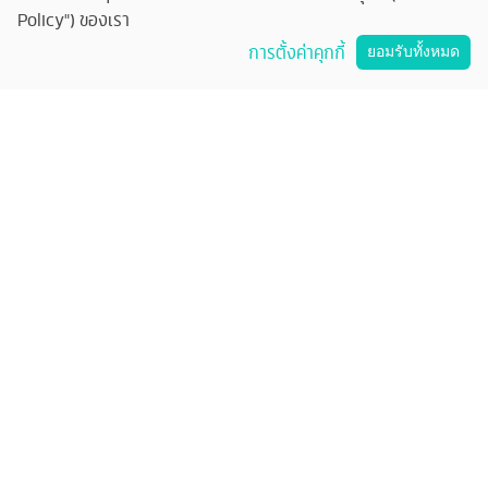
ร่วมงานกับเรา
Policy") ของเรา
คุยกับทัวร์ครับ
การตั้งค่าคุกกี้
ยอมรับทั้งหมด
ติดต่อทัวร์ครับ
บริษัท ทัวร์ครับ แทรเวล จำกัด
33/51 อาคารวอลสตรีท ชั้น 11 ถนนสุรวงศ์ แขวงสุริยวงศ์ เขตบางรัก กทม.
10500
33/51 Wall Street Tower, 11th Floor, Surawongse Rd., Suriwongse,
Bangrak, Bangkok. โทร
02-853-9982
เลขที่ใบอนุญาต
11/13224
©
2026
บริษัท ทัวร์ครับ แทรเวล จำกัด สงวนลิขสิทธิ์