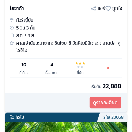
โอซาก้า
แชร์
ถูกใจ
ทัวร์
ญี่ปุ่น
5
วัน
3
คืน
ส.ค. / ก.ย.
ศาลเจ้านัมบะยาซากะ ชินไซบาชิ วัดคิโยมิสึเดระ ตลาดปลาคุ
โรชิโอ
10
4
ที่เที่ยว
มื้ออาหาร
ที่พัก
22,888
เริ่มต้น
ดูรายละเอียด
ทั่วไป
รหัส
23058