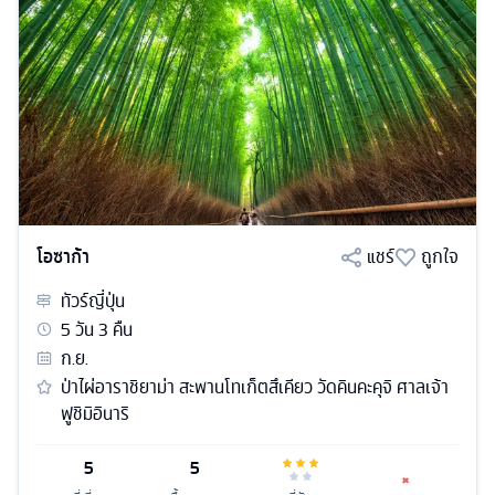
โอซาก้า
แชร์
ถูกใจ
ทัวร์
ญี่ปุ่น
5
วัน
3
คืน
ก.ย.
ป่าไผ่อาราชิยาม่า สะพานโทเก็ตสึเคียว วัดคินคะคุจิ ศาลเจ้า
ฟูชิมิอินาริ
5
5