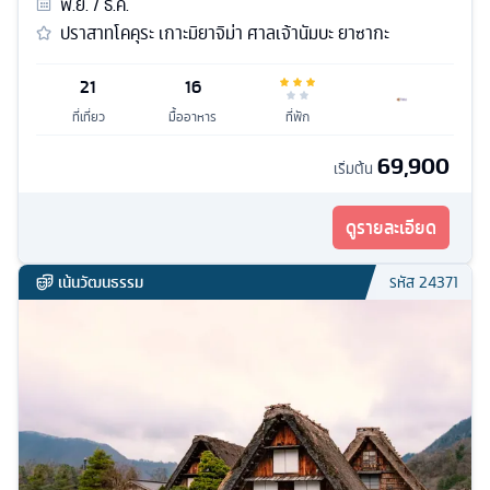
พ.ย. / ธ.ค.
ปราสาทโคคุระ เกาะมิยาจิม่า ศาลเจ้านัมบะ ยาซากะ
21
16
ที่เที่ยว
มื้ออาหาร
ที่พัก
69,900
เริ่มต้น
ดูรายละเอียด
เน้นวัฒนธรรม
รหัส
24371