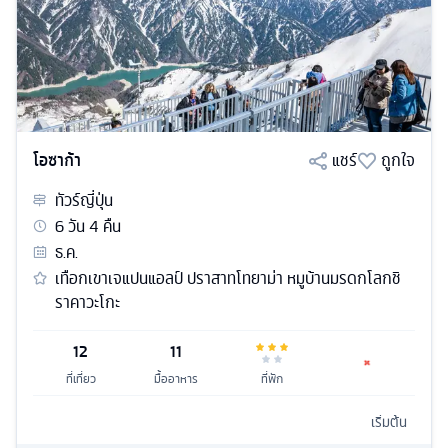
โอซาก้า
แชร์
ถูกใจ
ทัวร์
ญี่ปุ่น
6
วัน
4
คืน
ธ.ค.
เทือกเขาเจแปนแอลป์ ปราสาทโทยาม่า หมูบ้านมรดกโลกชิ
ราคาวะโกะ
12
11
ที่เที่ยว
มื้ออาหาร
ที่พัก
เริ่มต้น