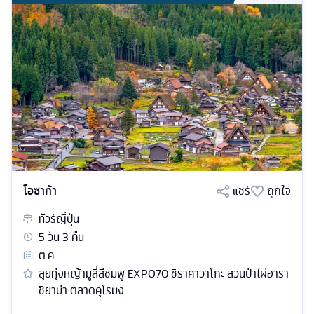
โอซาก้า
แชร์
ถูกใจ
ทัวร์
ญี่ปุ่น
5
วัน
3
คืน
ต.ค.
ลุยทุ่งหญ้ามูลี่สีชมพู EXPO70 ชิราคาวาโกะ สวนป่าไผ่อารา
ชิยาม่า ตลาดคุโรมง