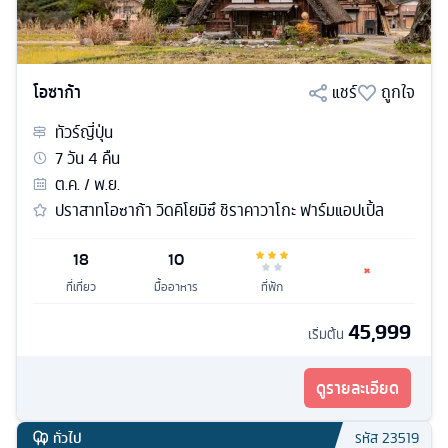
โอซาก้า
แชร์
ถูกใจ
ทัวร์
ญี่ปุ่น
7
วัน
4
คืน
ต.ค. / พ.ย.
ปราสาทโอซาก้า วิดคิโยมิซึ ชิราคาวาโกะ ฟาร์มแอปเปิ้ล
18
10
ที่เที่ยว
มื้ออาหาร
ที่พัก
45,999
เริ่มต้น
ดูรายละเอียด
ทั่วไป
รหัส
23519