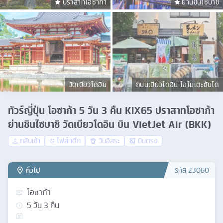
ปราสาทโอซาก้า
ย่านชินไซบาชิ
วัดเบียวโดอิน
ถนนเบียวโดอิน โอโมเตะซันโด
ทัวร์ญี่ปุ่น โอซาก้า 5 วัน 3 คืน KIX65 ปราสาทโอซาก้า
ย่านชินไซบาชิ วัดเบียวโดอิน บิน VietJet Air (BKK)
กลับเช้า
ไฟล์ทดึก
วันอิสระ
บินตรง
ทั่วไป
รหัส
23060
โอซาก้า
5
วัน
3
คืน