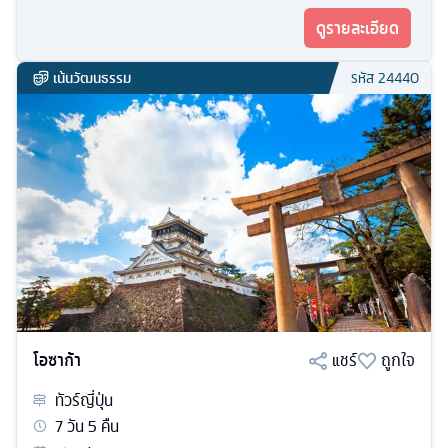
ดูรายละเอียด
เน้นวัฒนธรรม
รหัส
24440
โอซาก้า
แชร์
ถูกใจ
ทัวร์
ญี่ปุ่น
7
วัน
5
คืน