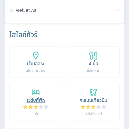
VietJet Air
ไฮไลท์ทัวร์
มีวันอิสระ
4
มื้อ
สไตล์การเที่ยว
มื้ออาหาร
ระดับที่พัก
คะแนนเที่ยวบิน
3
คืน
บินโลว์คอสต์