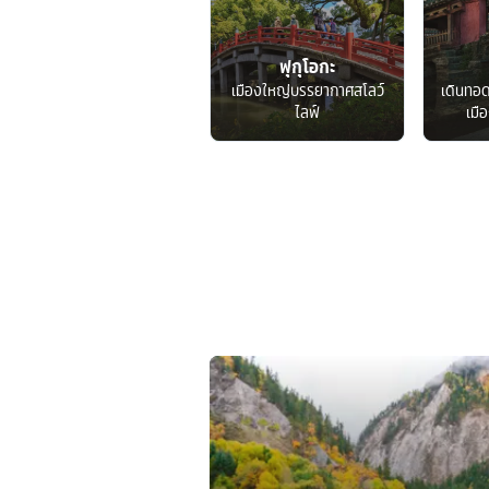
ฟุกุโอกะ
เมืองใหญ่บรรยากาศสโลว์
เดินทอ
ไลฟ์
เมื