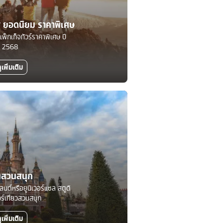
ทศ ยอดนิยม ราคาพิเศษ
แพ็กเก็จทัวร์ราคาพิเศษ ปี
2568
ูเพิ่มเติม
นสวนสนุก
์แลนด์หรือยูนิเวอร์แซล สตูดิ
วร์เที่ยวสวนสนุก
ูเพิ่มเติม