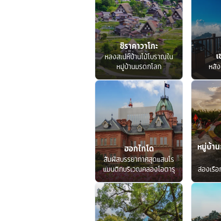
ชิราคาวาโกะ
เ
หลงสเน่ห์บ้านไม้โบราณใน
หมู่บ้านมรดกโลก
หลัง
หมู่บ้าน
ฮอกไกโด
สัมผัสบรรยากาศสุดแสนโร
แมนติกบริเวณคลองโอตารุ
ล่องเรื