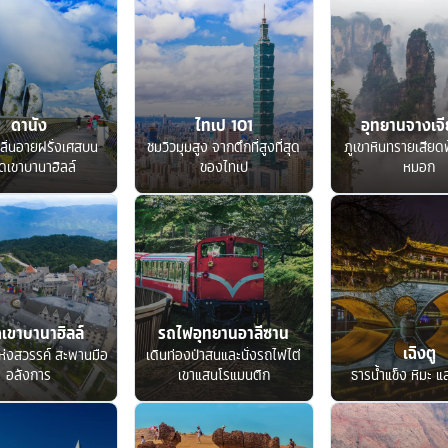
ดานัง
ไทเป 101
อุทยานจางเจีย
ลิ่นอายฝรั่งเศสบน
ชมวิวมุมสูง จากตึกที่สูงที่สุด
ภูเขาหินทรายเสียด
ดเขาบานาฮิลล์
ของไทเป
หมอก
เขาบานาฮิลล์
รถไฟอุทยานอาลีซาน
เฉิงตู
ห่งสวรรค์ สะพานมือ
เดินท่องป่าสนและนั่งรถไฟไต่
อลังการ
เขาแสนโรแมนติก
ธารน้ำแข็ง หิมะ แ