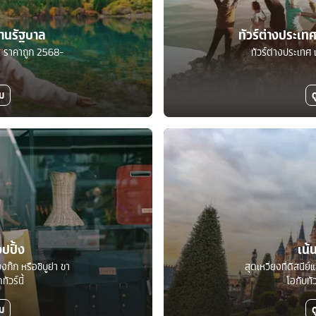
ร้านรัฐบาล
ทัวร์ต่างประเ
บาล ราคาถูก 2568-
ทัวร์ต่างประเทศ 
ิม
ด
อปปิ้ง
เน้
งก๊ก หรือชิบูย่า ขา
สุดเหวี่ยงที่ดิสนีย
ัวร์นี้
โอกับทั
ิม
ด