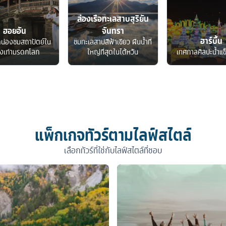
ล่องเรือทะเลสาบสุริยัน
ฮอยอัน
จันทรา
ฮาร์บิ้น
ดน่องชมสถาปัตย์ใน
ชมทะเลสาปสีฟ้าเขียว ผืนน้ำที่
องเก่ามรดกโลก
ใหญ่ที่สุดในไต้หวัน
เทศกาลศิลปะน้ำแข
แพ็กเกจทัวร์ตามไลฟ์สไตล์
เลือกทัวร์ที่ใช่กับไลฟ์สไตล์ที่ชอบ