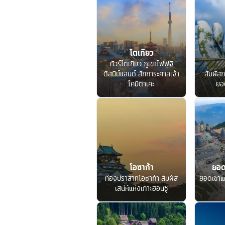
โตเกียว
ทัวร์โตเกียว ภูเขาไฟฟูจิ
ดิสนีย์แลนด์ สักการะศาลเจ้า
สัมผัสก
โคมิตาเคะ
ยอ
โอซาก้า
ยอด
ท่องปราสาทโอซาก้า สัมผัส
ยอดเขาแ
เสน่ห์แห่งเกาะฮอนชู