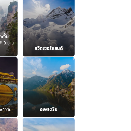
เจี้ย
ฟ้าในม่าน
สวิตเซอร์แลนด์
ออสเตรีย
ละทิวสน