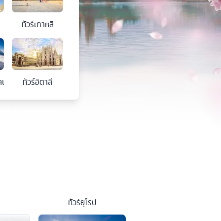
ทัวร์
เกาหลี
ลนด์
ทัวร์
อิตาลี
ทัวร์
ยุโรป