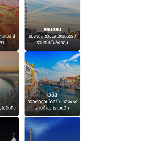
ลอนดอน
ุนหมิง ลี่
ชมพระราชวังและวัฒนธรรม
ล่า
ร่วมสมัยในอังกฤษ
เวนิส
ล่องเรือกอนโดลาในเมืองแห่ง
ในปักกิ่ง
สายน้ำสุดโรแมนติก