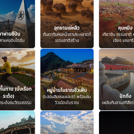
อุทยานเย่หลิว
คุนหมิง
ขาฟานซีปัน
ตื่นตากับหินหน้าตาประหลาดที่
เที่ยวจีน ธรรมชาติ ค
คาแห่งอินโดจีน
ธรรมชาติสร้าง
เจียง แชงกรี
กั๊มทาน (นั่งเรือก
หมู่บ้านโบราณจิ่วเฟิ่น
ระด้ง)
ปักกิ่ง
ตะลอนชิมขนมและชา พร้อมชม
อกระด้งชมวัฒนธรรม
วิวเมืองโบราณ
เพลินกับลานสกีสีขาว