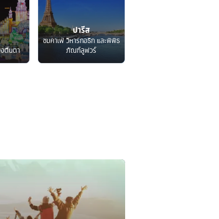
ปารีส
ชมคาเฟ่ วิหารกอธิก และพิพิธ
็งตื่นตา
ภัณฑ์ลูฟวร์