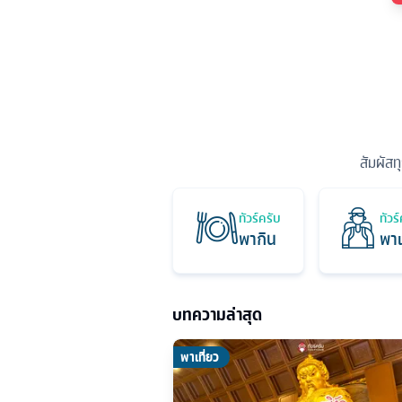
สัมผัสท
ทัวร์ครับ
ทัวร
พากิน
พาเ
บทความล่าสุด
พาเที่ยว