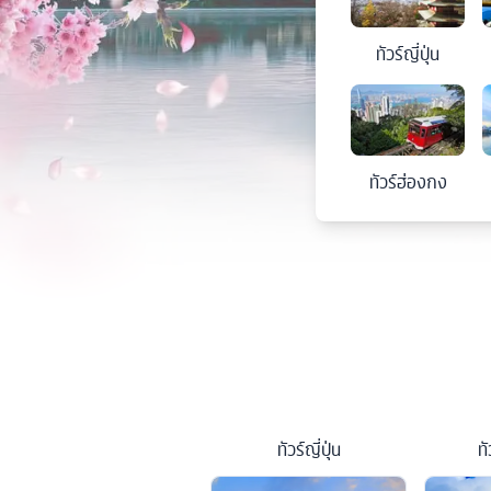
ทัวร์
ญี่ปุ่น
ทัวร์
ฮ่องกง
ทัวร์
ญี่ปุ่น
ทั