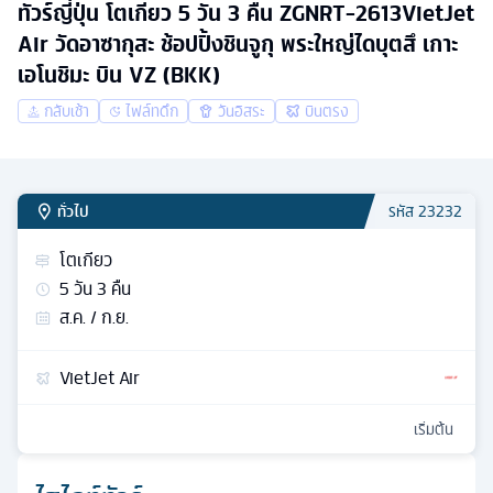
ทัวร์ญี่ปุ่น โตเกียว 5 วัน 3 คืน ZGNRT-2613VietJet
Air วัดอาซากุสะ ช้อปปิ้งชินจูกุ พระใหญ่ไดบุตสึ เกาะ
เอโนชิมะ บิน VZ (BKK)
กลับเช้า
ไฟล์ทดึก
วันอิสระ
บินตรง
ทั่วไป
รหัส
23232
โตเกียว
5
วัน
3
คืน
ส.ค. / ก.ย.
VietJet Air
เริ่มต้น