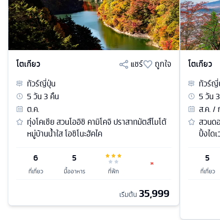
โตเกียว
แชร์
ถูกใจ
โตเกียว
ทัวร์
ญี่ปุ่น
ทัวร์
ญี่
5
วัน
3
คืน
5
วัน
3
ต.ค.
ส.ค. / 
ทุ่งโคเชีย สวนโออิชิ คามิโคจิ ปราสาทมัตสึโมโต้
สวนดอก
หมู่บ้านน้ำใส โอชิโนะฮัคไค
ปิ้งไดเว
6
5
5
ที่เที่ยว
มื้ออาหาร
ที่พัก
ที่เที่ยว
35,999
เริ่มต้น