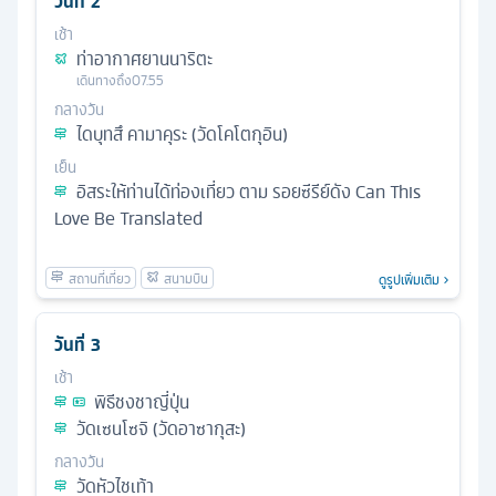
วันที่
2
เช้า
ท่าอากาศยานนาริตะ
เดินทางถึง
07.55
กลางวัน
ไดบุทสึ คามาคุระ (วัดโคโตกุอิน)
เย็น
อิสระให้ท่านได้ท่องเที่ยว ตาม รอยซีรีย์ดัง Can This
Love Be Translated
ดูรูปเพิ่มเติม
วันที่
3
เช้า
พิธีชงชาญี่ปุ่น
วัดเซนโซจิ (วัดอาซากุสะ)
กลางวัน
วัดหัวไชเท้า