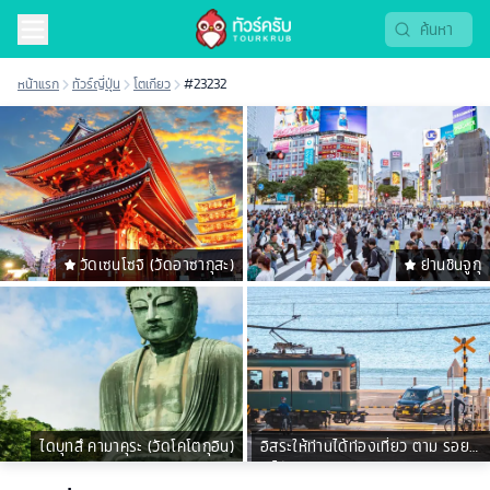
หน้าแรก
ทัวร์ญี่ปุ่น
โตเกียว
#23232
วัดเซนโซจิ (วัดอาซากุสะ)
ย่านชินจูกุ
ไดบุทสึ คามาคุระ (วัดโคโตกุอิน)
อิสระให้ท่านได้ท่องเที่ยว ตาม รอยซี
รีย์ดัง Can This Love Be
Translated