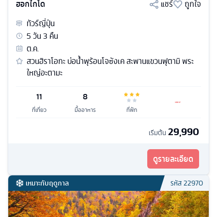
ฮอกไกโด
แชร์
ถูกใจ
ทัวร์
ญี่ปุ่น
5
วัน
3
คืน
ต.ค.
สวนฮิราโอกะ บ่อน้ำพุร้อนโจซังเค สะพานแขวนฟุตามิ พระ
ใหญ่อะตามะ
11
8
ที่เที่ยว
มื้ออาหาร
ที่พัก
29,990
เริ่มต้น
ดูรายละเอียด
เหมาะกับฤดูกาล
รหัส
22970