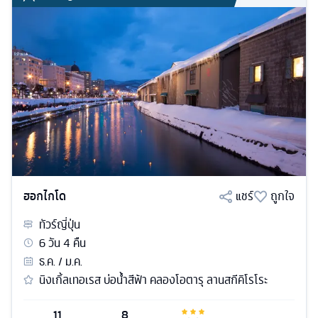
ฮอกไกโด
แชร์
ถูกใจ
ทัวร์
ญี่ปุ่น
6
วัน
4
คืน
ธ.ค. / ม.ค.
นิงเกิ้ลเทอเรส บ่อน้ำสีฟ้า คลองโอตารุ ลานสกีคิโรโระ
11
8