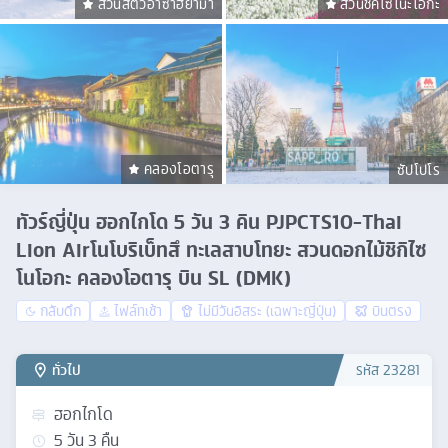
สวนสัตว์อาซาฮิยาม่า
สวนชิคิไซโนะโอกะ
คลองโอตารุ
ซัปโปโร
ทัวร์ญี่ปุ่น ฮอกไกโด 5 วัน 3 คิน PJPCTS10-Thai
Lion Airโนโบริเบ็ทสึ ทะเลสาบโทยะ สวนดอกไม้ชิกิไซ
โนโอกะ คลองโอตารุ บิน SL (DMK)
กลับดึก
ไฟล์ทเช้า
ไม่มีวันอิสระ (เฉพาะญี่ปุ่น)
บินตรง
ทั่วไป
รหัส
23281
ฮอกไกโด
5
วัน
3
คืน