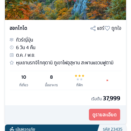
ฮอกไกโด
แชร์
ถูกใจ
ทัวร์
ญี่ปุ่น
6
วัน
4
คืน
ต.ค. / พ.ย.
หุบเขานรกจิโกคุดานิ ภูเขาไฟอุสุซาน สะพานแขวนฟูตามิ
10
8
ที่เที่ยว
มื้ออาหาร
ที่พัก
37,999
เริ่มต้น
ดูรายละเอียด
เน้นผจญภัย
รหัส
23435