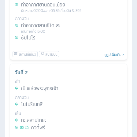
ท่าอากาศยานดอนเมือง
นัดหมาย
02.00
ออก
05.36
เที่ยวบิน
SL392
กลางวัน
ท่าอากาศยานชิโตเสะ
เดินทางถึง
16.00
ซัปโปโร
ดูรูปเพิ่มเติม
วันที่
2
เช้า
เนินแห่งพระพุทธเจ้า
กลางวัน
โนโบริเบทสึ
เย็น
ทะเลสาบโทยะ
ดิวตี้ฟรี