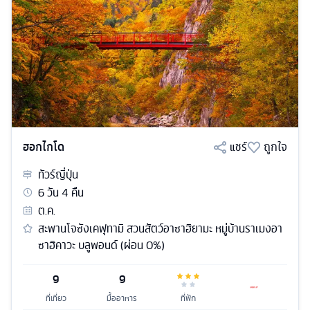
ฮอกไกโด
แชร์
ถูกใจ
ทัวร์
ญี่ปุ่น
6
วัน
4
คืน
ต.ค.
สะพานโจซังเคฟุทามิ สวนสัตว์อาซาฮิยามะ หมู่บ้านราเมงอา
ซาฮิคาวะ บลูพอนด์ (ผ่อน 0%)
9
9
ที่เที่ยว
มื้ออาหาร
ที่พัก