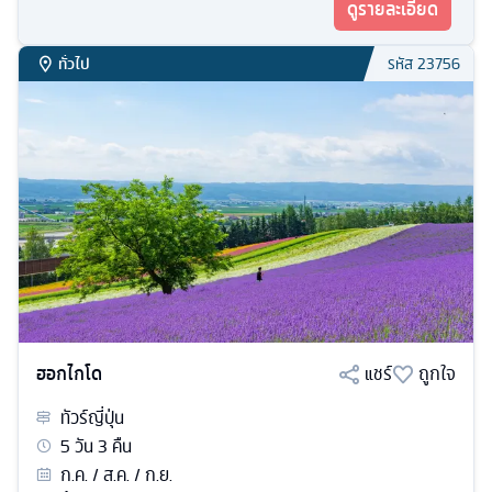
ดูรายละเอียด
ทั่วไป
รหัส
23756
ฮอกไกโด
แชร์
ถูกใจ
ทัวร์
ญี่ปุ่น
5
วัน
3
คืน
ก.ค. / ส.ค. / ก.ย.