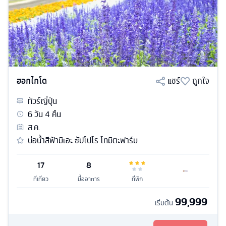
ฮอกไกโด
แชร์
ถูกใจ
ทัวร์
ญี่ปุ่น
6
วัน
4
คืน
ส.ค.
บ่อน้ำสีฟ้ามิเอะ ซัปโปโร โทมิตะฟาร์ม
17
8
ที่เที่ยว
มื้ออาหาร
ที่พัก
99,999
เริ่มต้น