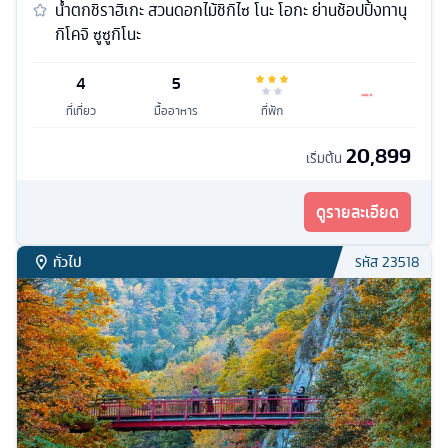
น้ำตกชิราฮิเกะ สวนดอกไม้ชิกิไซ โนะ โอกะ ย่านช้อปปิ้งทานุ
กิโคจิ ซูซูกิโนะ
4
5
ที่เที่ยว
มื้ออาหาร
ที่พัก
20,899
เริ่มต้น
ดูรายละเอียด
ทั่วไป
รหัส
23518