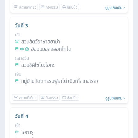
ดูรูปเพิ่มเติม
วันที่
3
เช้า
สวนสัตว์อาซาฮิยาม่า
อิออนมอลล์ฮอกไกโด
กลางวัน
สวนชิคิไซโนะโอกะ
เย็น
หมู่บ้านหัตถกรรมฟูราโน่ (นิงเกิ้ลเทอเรส)
ดูรูปเพิ่มเติม
วันที่
4
เช้า
โอตารุ