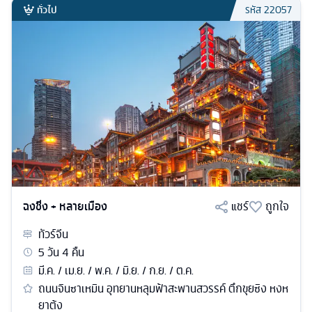
ทั่วไป
รหัส
22057
ฉงชิ่ง + หลายเมือง
แชร์
ถูกใจ
ทัวร์
จีน
5
วัน
4
คืน
มี.ค. / เม.ย. / พ.ค. / มิ.ย. / ก.ย. / ต.ค.
ถนนจินซาเหมิน อุทยานหลุมฟ้าสะพานสวรรค์ ตึกขุยซิง หงห
ยาต้ง