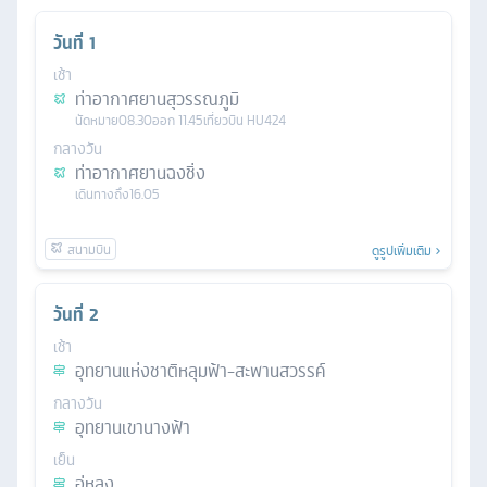
วันที่
1
เช้า
ท่าอากาศยานสุวรรณภูมิ
นัดหมาย
08.30
ออก
11.45
เที่ยวบิน
HU424
กลางวัน
ท่าอากาศยานฉงชิ่ง
เดินทางถึง
16.05
ดูรูปเพิ่มเติม
วันที่
2
เช้า
อุทยานแห่งชาติหลุมฟ้า-สะพานสวรรค์
กลางวัน
อุทยานเขานางฟ้า
เย็น
อู่หลง