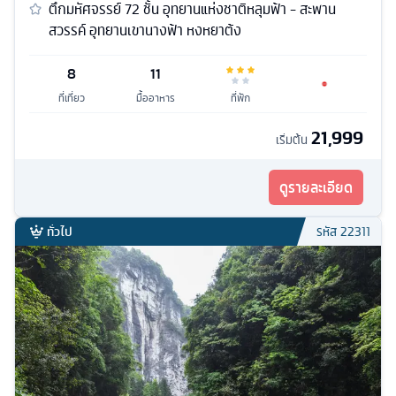
ตึกมหัศจรรย์ 72 ชั้น อุทยานแห่งชาติหลุมฟ้า - สะพาน
สวรรค์ อุทยานเขานางฟ้า หงหยาต้ง
8
11
ที่เที่ยว
มื้ออาหาร
ที่พัก
21,999
เริ่มต้น
ดูรายละเอียด
ทั่วไป
รหัส
22311