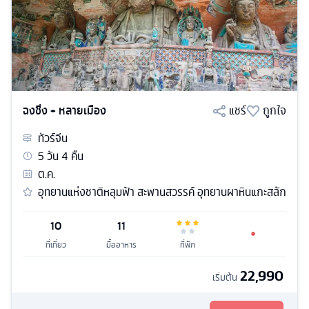
ฉงชิ่ง + หลายเมือง
แชร์
ถูกใจ
ทัวร์
จีน
5
วัน
4
คืน
ต.ค.
อุทยานแห่งชาติหลุมฟ้า สะพานสวรรค์ อุทยานผาหินแกะสลัก
10
11
ที่เที่ยว
มื้ออาหาร
ที่พัก
22,990
เริ่มต้น