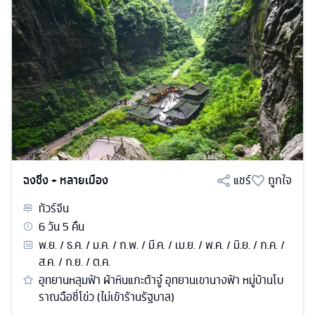
ฉงชิ่ง + หลายเมือง
แชร์
ถูกใจ
ทัวร์
จีน
6
วัน
5
คืน
พ.ย. / ธ.ค. / ม.ค. / ก.พ. / มี.ค. / เม.ย. / พ.ค. / มิ.ย. / ก.ค. /
ส.ค. / ก.ย. / ต.ค.
อุทยานหลุมฟ้า ผ้าหินแกะต้าจู๋ อุทยานเขานางฟ้า หมู่บ้านโบ
ราณฉือชี่โข่ว (ไม่เข้าร้านรัฐบาล)