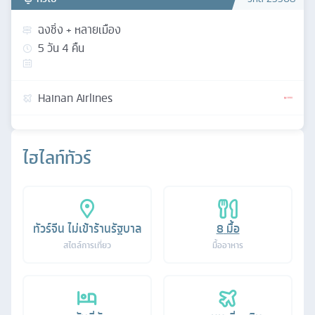
ฉงชิ่ง + หลายเมือง
5
วัน
4
คืน
Hainan Airlines
ไฮไลท์ทัวร์
ทัวร์จีน ไม่เข้าร้านรัฐบาล
8
มื้อ
สไตล์การเที่ยว
มื้ออาหาร