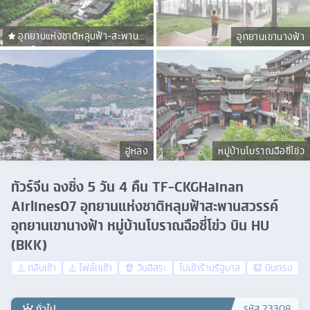
อุทยานแห่งชาติหลุมฟ้า-สะพาน
อุทยานเขานางฟ้า
สวรรค์
อู่หลง
หมู่บ้านโบราณฉือชี่โข่ว
ทัวร์จีน ฉงชิ่ง 5 วัน 4 คืน TF-CKGHainan
Airlines07 อุทยานแห่งชาติหลุมฟ้าสะพานสวรรค์
อุทยานเขานางฟ้า หมู่บ้านโบราณฉือชี่โข่ว บิน HU
(BKK)
กลับเช้า
ไฟล์ทเช้า
วันอิสระ
ไม่เข้าร้านรัฐบาล
บินตรง
ทั่วไป
รหัส
23308