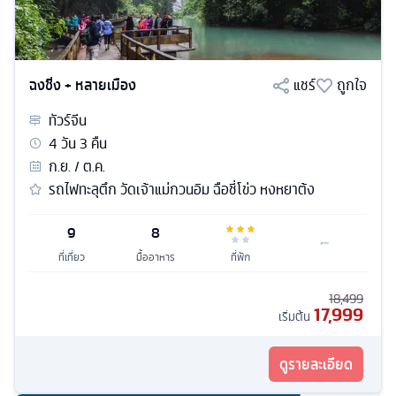
ฉงชิ่ง + หลายเมือง
แชร์
ถูกใจ
ทัวร์
จีน
4
วัน
3
คืน
ก.ย. / ต.ค.
รถไฟทะลุตึก วัดเจ้าแม่กวนอิม ฉือชี่โข่ว หงหยาต้ง
9
8
ที่เที่ยว
มื้ออาหาร
ที่พัก
18,499
17,999
เริ่มต้น
ดูรายละเอียด