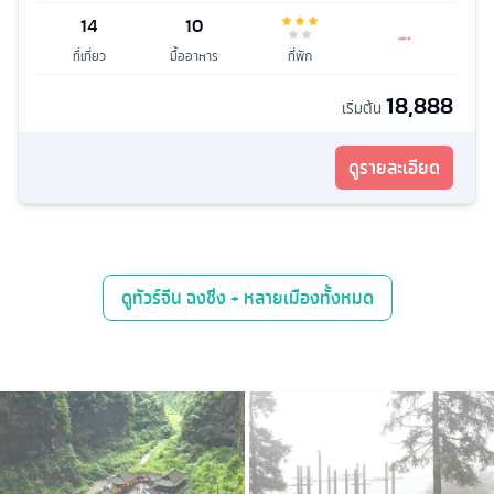
14
10
ที่เที่ยว
มื้ออาหาร
ที่พัก
18,888
เริ่มต้น
ดูรายละเอียด
ดู
ทัวร์จีน ฉงชิ่ง + หลายเมือง
ทั้งหมด