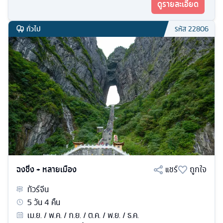
ดูรายละเอียด
ทั่วไป
รหัส
22806
ฉงชิ่ง + หลายเมือง
แชร์
ถูกใจ
ทัวร์
จีน
5
วัน
4
คืน
เม.ย. / พ.ค. / ก.ย. / ต.ค. / พ.ย. / ธ.ค.