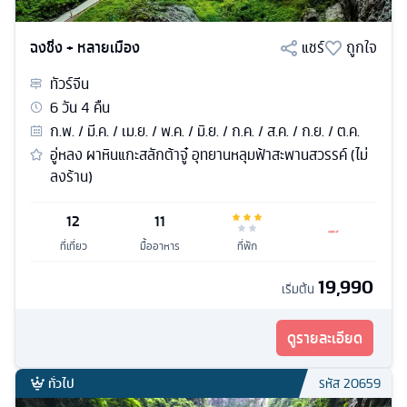
ฉงชิ่ง + หลายเมือง
แชร์
ถูกใจ
ทัวร์
จีน
6
วัน
4
คืน
ก.พ. / มี.ค. / เม.ย. / พ.ค. / มิ.ย. / ก.ค. / ส.ค. / ก.ย. / ต.ค.
อู่หลง ผาหินแกะสลักต้าจู๋ อุทยานหลุมฟ้าสะพานสวรรค์ (ไม่
ลงร้าน)
12
11
ที่เที่ยว
มื้ออาหาร
ที่พัก
19,990
เริ่มต้น
ดูรายละเอียด
ทั่วไป
รหัส
20659