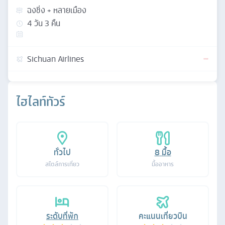
ฉงชิ่ง + หลายเมือง
4
วัน
3
คืน
Sichuan Airlines
ไฮไลท์ทัวร์
ทั่วไป
8
มื้อ
สไตล์การเที่ยว
มื้ออาหาร
ระดับที่พัก
คะแนนเที่ยวบิน