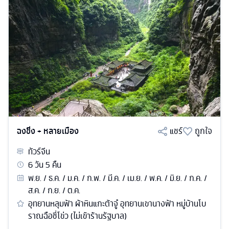
ฉงชิ่ง + หลายเมือง
แชร์
ถูกใจ
ทัวร์
จีน
6
วัน
5
คืน
พ.ย. / ธ.ค. / ม.ค. / ก.พ. / มี.ค. / เม.ย. / พ.ค. / มิ.ย. / ก.ค. /
ส.ค. / ก.ย. / ต.ค.
อุทยานหลุมฟ้า ผ้าหินแกะต้าจู๋ อุทยานเขานางฟ้า หมู่บ้านโบ
ราณฉือชี่โข่ว (ไม่เข้าร้านรัฐบาล)