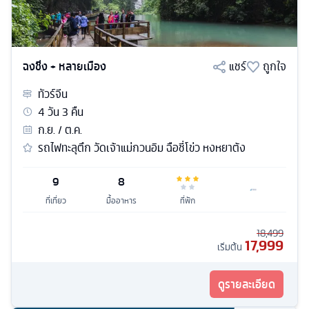
ฉงชิ่ง + หลายเมือง
แชร์
ถูกใจ
ทัวร์
จีน
4
วัน
3
คืน
ก.ย. / ต.ค.
รถไฟทะลุตึก วัดเจ้าแม่กวนอิม ฉือชี่โข่ว หงหยาต้ง
9
8
ที่เที่ยว
มื้ออาหาร
ที่พัก
18,499
17,999
เริ่มต้น
ดูรายละเอียด