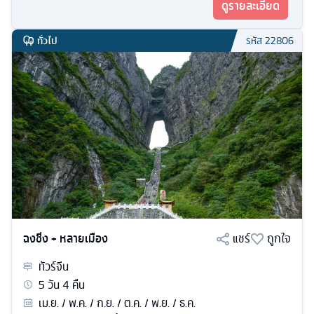
ดูรายละเอียด
ทั่วไป
รหัส
22806
ฉงชิ่ง + หลายเมือง
แชร์
ถูกใจ
ทัวร์
จีน
5
วัน
4
คืน
เม.ย. / พ.ค. / ก.ย. / ต.ค. / พ.ย. / ธ.ค.