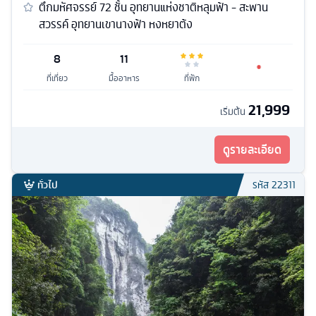
ตึกมหัศจรรย์ 72 ชั้น อุทยานแห่งชาติหลุมฟ้า - สะพาน
สวรรค์ อุทยานเขานางฟ้า หงหยาต้ง
8
11
ที่เที่ยว
มื้ออาหาร
ที่พัก
21,999
เริ่มต้น
ดูรายละเอียด
ทั่วไป
รหัส
22311