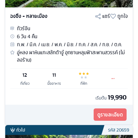
ฉงชิ่ง + หลายเมือง
แชร์
ถูกใจ
ทัวร์
จีน
6
วัน
4
คืน
ก.พ. / มี.ค. / เม.ย. / พ.ค. / มิ.ย. / ก.ค. / ส.ค. / ก.ย. / ต.ค.
อู่หลง ผาหินแกะสลักต้าจู๋ อุทยานหลุมฟ้าสะพานสวรรค์ (ไม่
ลงร้าน)
12
11
ที่เที่ยว
มื้ออาหาร
ที่พัก
19,990
เริ่มต้น
ดูรายละเอียด
ทั่วไป
รหัส
20659