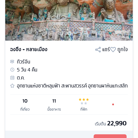
ฉงชิ่ง + หลายเมือง
แชร์
ถูกใจ
ทัวร์
จีน
5
วัน
4
คืน
ต.ค.
อุทยานแห่งชาติหลุมฟ้า สะพานสวรรค์ อุทยานผาหินแกะสลัก
10
11
ที่เที่ยว
มื้ออาหาร
ที่พัก
22,990
เริ่มต้น