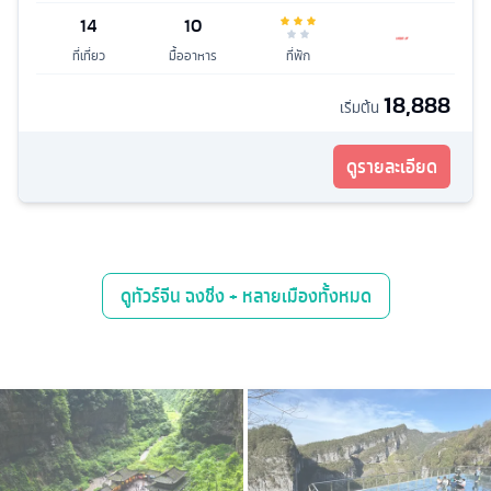
14
10
ที่เที่ยว
มื้ออาหาร
ที่พัก
18,888
เริ่มต้น
ดูรายละเอียด
ดู
ทัวร์จีน ฉงชิ่ง + หลายเมือง
ทั้งหมด