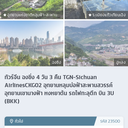
อุทยานแห่งชาติหลุมฟ้า-สะพาน
ระเบียงแก้วเทียนเฉิง
สวรรค์
ฉงชิ่ง
อู่หลง
ทัวร์จีน ฉงชิ่ง 4 วัน 3 คืน TGN-Sichuan
AirlinesCKG02 อุทยานหลุมบ่อฟ้าสะพานสวรรค์
อุทยานเขานางฟ้า หงหยาต้น รถไฟทะลุตึก บิน 3U
(BKK)
ทั่วไป
รหัส
23500