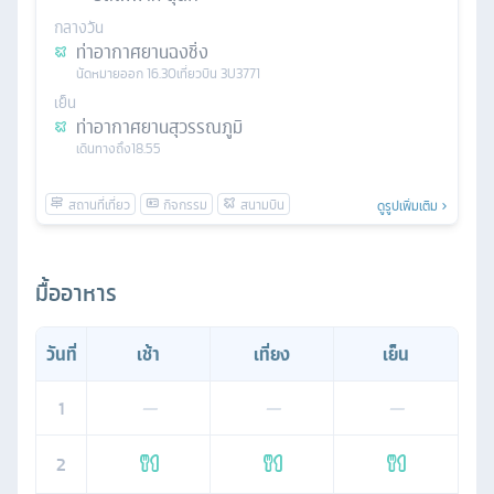
กลางวัน
ท่าอากาศยานฉงชิ่ง
นัดหมาย
ออก
16.30
เที่ยวบิน
3U3771
เย็น
ท่าอากาศยานสุวรรณภูมิ
เดินทางถึง
18.55
ดูรูปเพิ่มเติม
มื้ออาหาร
วันที่
เช้า
เที่ยง
เย็น
1
—
—
—
2