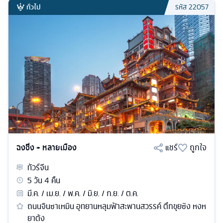
ทั่วไป
รหัส
22057
ฉงชิ่ง + หลายเมือง
แชร์
ถูกใจ
ทัวร์
จีน
5
วัน
4
คืน
มี.ค. / เม.ย. / พ.ค. / มิ.ย. / ก.ย. / ต.ค.
ถนนจินซาเหมิน อุทยานหลุมฟ้าสะพานสวรรค์ ตึกขุยซิง หงห
ยาต้ง