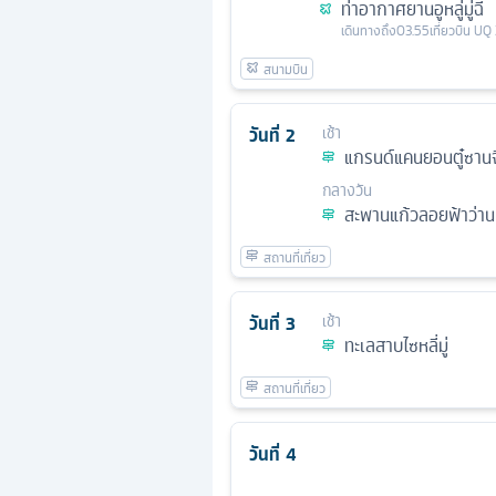
ท่าอากาศยานอูหลู่มู่ฉี
เดินทางถึง
03.55
เที่ยวบิน
UQ 
วันที่
2
เช้า
แกรนด์แคนยอนตู๋ซานจ
กลางวัน
สะพานแก้วลอยฟ้าว่านเ
วันที่
3
เช้า
ทะเลสาบไซหลี่มู่
วันที่
4