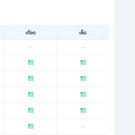
เที่ยง
เย็น
—
—
—