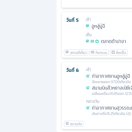
วันที่
5
เช้า
อูหลู่มู่ฉี
เย็น
ตลาดต้าปาจา
วันที่
6
เช้า
ท่าอากาศยานอูหลู่มู่ฉี
นัดหมาย
ออก
07.00
เที่ยวบิน
สนามบินลั่วหยางเป่ย์เ
เปลี่ยนเครื่อง
10.45
ออก
12.15
กลางวัน
ท่าอากาศยานสุวรรณภ
เดินทางถึง
15.25
เที่ยวบิน
UQ 