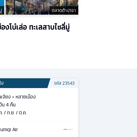
ู่
ตลาดต้าปาจา
งโบ๋เล่อ ทะเลสาบไซลี่มู่
วไป
รหัส
23543
นเจียง + หลายเมือง
วัน
4
คืน
ค. / ก.ย. / ต.ค.
umqi Air