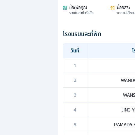
มื้อเพื่อคุณ
มื้ออิสระ
รวมในค่าทัวร์แล้ว
หาทานได้ตา
โรงแรมและที่พัก
วันที่
โ
1
2
WANDA
3
WANS
4
JING 
5
RAMADA 