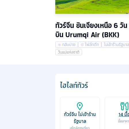
ทัวร์จีน ซินเจียงเหนือ 6 ว
บิน Urumqi Air (BKK)
กลับบ่าย
ไฟล์ทดึก
ไม่เข้าร้านรัฐบา
วันแม่แห่งชาติ
ไฮไลท์ทัวร์
ทัวร์จีน ไม่เข้าร้าน
14
มื้
รัฐบาล
มื้ออาห
สไตล์การเที่ยว