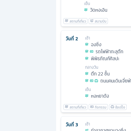
เย็น
วัดหงเอิน
วันที่
2
เช้า
ฉงชิ่ง
รถไฟฟ้าทะลุตึก
พิพิธภัณฑ์ศิลปะ
กลางวัน
ตึก 22 ชั้น
ถนนคนเดินเจี่ยฟ
เย็น
หงหยาต้ง
วันที่
3
เช้า
ท่าอากาศยานฉงชิ่ง