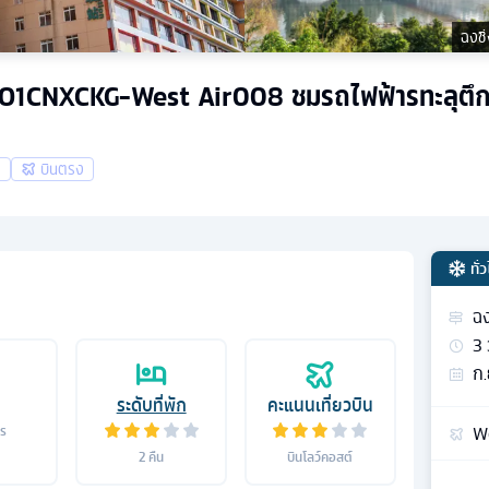
ฉงชิ
คืน GO1CNXCKG-West Air008 ชมรถไฟฟ้ารทะลุตึ
ล
บินตรง
ทั่
ฉง
3
ก.
ระดับที่พัก
คะแนนเที่ยวบิน
We
าร
2
คืน
บินโลว์คอสต์