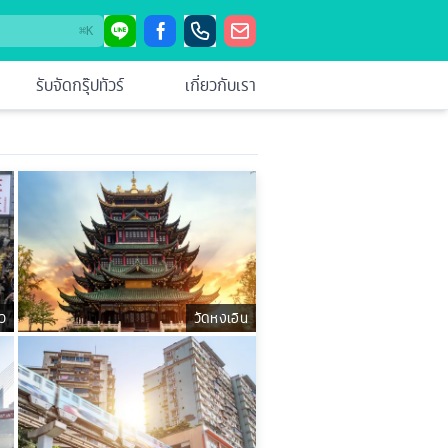
⌘
K
รับจัดกรุ๊ปทัวร์
เกี่ยวกับเรา
ว
วัดหงเอิน