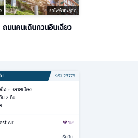
่ง
รถไฟฟ้าทะลุตึก
ก ถนนคนเดินกวนอินเฉียว
วไป
รหัส
23776
ชิ่ง + หลายเมือง
วัน
2
คืน
ย.
st Air
เริ่มต้น