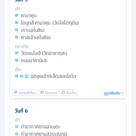
เช้า
คามาคุระ
ไดบุทสึ คามาคุระ (วัดโคโตกุอิน)
เกาะเอโนชิมะ
ศาลเจ้าเอโนชิมะ
กลางวัน
วัดเซนโซจิ (วัดอาซากุสะ)
ถนนนาคามิเสะ
เย็น
มิตซุยเอ้าท์เล็ตฮอกไกโด
ดูรูปเพิ่มเติม
วันที่
6
เช้า
ท่าอากาศยานฮาเนดะ
ท่าอากาศยานสุวรรณภูมิ