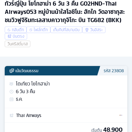
ทัวร์ญี่ปุ่น โยโกฮาม่า 6 วัน 3 คืน GO2HND-Thai
Airways053 หมู่บ้านน้าใสโอชิโนะ ฮักไก วัดอาซากุสะ
ชมวิวฟูจิริมทะเลสาบคาวากุจิโกะ บิน TG682 (BKK)
กลับดึก
ไฟล์ทดึก
เก็บทิปที่สนามบิน
วันอิสระ
บินตรง
วันคริสต์มาส
เน้นวัฒนธรรม
รหัส
23808
โตเกียว โยโกฮาม่า
6
วัน
3
คืน
ธ.ค.
Thai Airways
48,900
เริ่มต้น