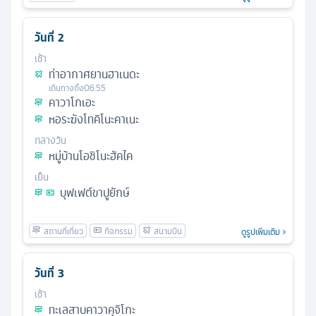
วันที่
2
เช้า
ท่าอากาศยานฮาเนดะ
เดินทางถึง
06.55
คาวาโกเอะ
หอระฆังโทคิโนะคาเนะ
กลางวัน
หมู่บ้านโอชิโนะฮัคไค
เย็น
บุฟเฟต์ขาปูยักษ์
ดูรูปเพิ่มเติม
วันที่
3
เช้า
ทะเลสาบคาวาคุจิโกะ