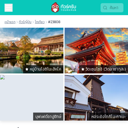
หน้าแรก
ทัวร์ญี่ปุ่น
โตเกียว
#23808
หมู่บ้านโอชิโนะฮัคไค
วัดเซนโซจิ (วัดอาซากุสะ)
บุฟเฟต์ขาปูยักษ์
หอระฆังโทคิโนะคาเนะ