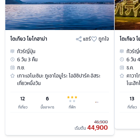
โตเกียว โยโกฮาม่า
แชร์
ถูกใจ
โตเกียว โ
ทัวร์
ญี่ปุ่น
ทัวร์
ญี่
6
วัน
3
คืน
6
วัน
ก.ย.
ธ.ค.
เกาะเอโนะชิมะ ภูเขาโอมูโระ โออิชิปาร์ค อิสระ
คาวาโก
เที่ยวหนึ่งวัน
โนะฮักไ
12
6
13
ที่เที่ยว
มื้ออาหาร
ที่พัก
ที่เที่ยว
46,900
44,900
เริ่มต้น