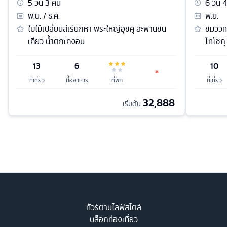
5
วัน
3
คืน
6
วัน
พ.ย. / ธ.ค.
พ.ย.
ใบไม้เปลี่ยนสีเรียกหา พระใหญ่อุชิคุ สะพานชิน
ชมวิวทิ
เคียว น้ำตกเคงอน
โทโชกุ 
13
6
10
ที่เที่ยว
มื้ออาหาร
ที่พัก
ที่เที่ยว
32,888
เริ่มต้น
ทัวร์ตามไลฟ์สไตล์
บล็อกท่องเที่ยว