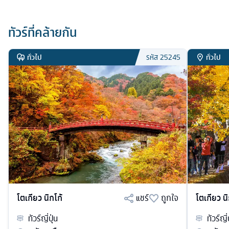
ทัวร์ที่คล้ายกัน
ทั่วไป
ทั่วไป
รหัส
25245
โตเกียว นิกโก้
แชร์
ถูกใจ
โตเกียว นิ
ทัวร์
ญี่ปุ่น
ทัวร์
ญี่