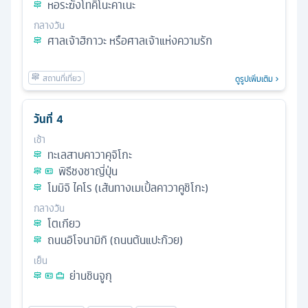
หอระฆังโทคิโนะคาเนะ
กลางวัน
ศาลเจ้าฮิกาวะ หรือศาลเจ้าแห่งความรัก
ดูรูปเพิ่มเติม
วันที่
4
เช้า
ทะเลสาบคาวาคุจิโกะ
พิธีชงชาญี่ปุ่น
โมมิจิ ไคโร (เส้นทางเมเปิ้ลคาวาคูชิโกะ)
กลางวัน
โตเกียว
ถนนอิโจนามิกิ (ถนนต้นแปะก๊วย)
เย็น
ย่านชินจูกุ