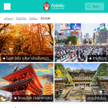
หน้าแรก
ทัวร์ญี่ปุ่น
โตเกียว
#24336
โมมิจิ ไคโร (เส้นทางเมเปิ้ลคาวาคู
ย่านชินจูกุ
ชิโกะ)
วัดเซนโซจิ (วัดอาซากุสะ)
ศาลเจ้าโทโชกุ