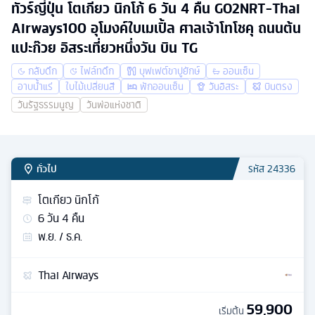
ทัวร์ญี่ปุ่น โตเกียว นิกโก้ 6 วัน 4 คืน GO2NRT-Thai
Airways100 อุโมงค์ใบเมเปิ้ล ศาลเจ้าโทโชคุ ถนนต้น
แปะก๊วย อิสระเที่ยวหนึ่งวัน บิน TG
กลับดึก
ไฟล์ทดึก
บุฟเฟต์ขาปูยักษ์
ออนเซ็น
อาบน้ำแร่
ใบไม้เปลี่ยนสี
พักออนเซ็น
วันอิสระ
บินตรง
วันรัฐธรรมนูญ
วันพ่อแห่งชาติ
ทั่วไป
รหัส
24336
โตเกียว นิกโก้
6
วัน
4
คืน
พ.ย. / ธ.ค.
Thai Airways
59,900
เริ่มต้น