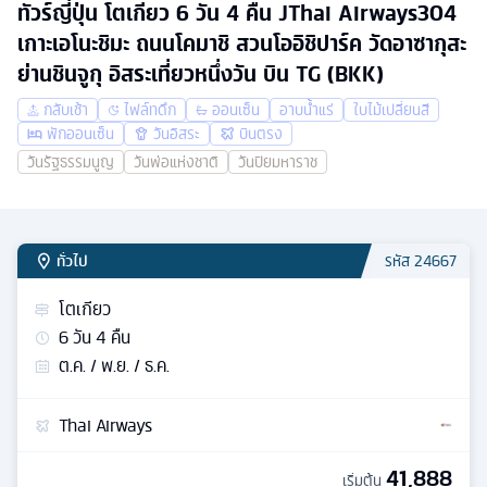
ทัวร์ญี่ปุ่น โตเกียว 6 วัน 4 คืน JThai Airways304
เกาะเอโนะชิมะ ถนนโคมาชิ สวนโออิชิปาร์ค วัดอาซากุสะ
ย่านชินจูกุ อิสระเที่ยวหนึ่งวัน บิน TG (BKK)
กลับเช้า
ไฟล์ทดึก
ออนเซ็น
อาบน้ำแร่
ใบไม้เปลี่ยนสี
พักออนเซ็น
วันอิสระ
บินตรง
วันรัฐธรรมนูญ
วันพ่อแห่งชาติ
วันปิยมหาราช
ทั่วไป
รหัส
24667
โตเกียว
6
วัน
4
คืน
ต.ค. / พ.ย. / ธ.ค.
Thai Airways
41,888
เริ่มต้น