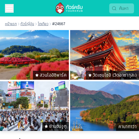
หน้าแรก
ทัวร์ญี่ปุ่น
โตเกียว
#24667
สวนโออิชิพาร์ค
วัดเซนโซจิ (วัดอาซากุสะ)
ย่านชินจูกุ
คานากาว่า