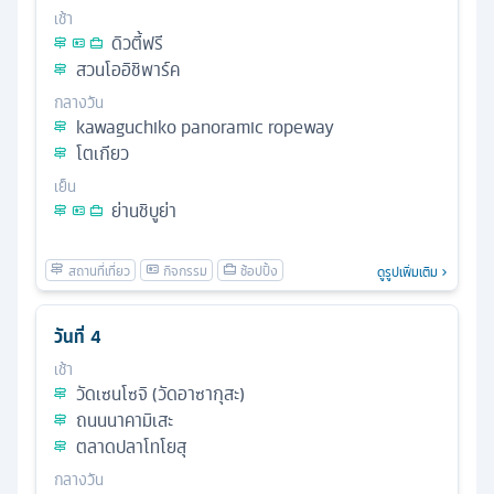
เช้า
ดิวตี้ฟรี
สวนโออิชิพาร์ค
กลางวัน
kawaguchiko panoramic ropeway
โตเกียว
เย็น
ย่านชิบูย่า
ดูรูปเพิ่มเติม
วันที่
4
เช้า
วัดเซนโซจิ (วัดอาซากุสะ)
ถนนนาคามิเสะ
ตลาดปลาโทโยสุ
กลางวัน