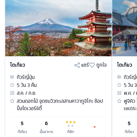
โตเกียว
แชร์
ถูกใจ
โตเกียว
ทัวร์
ญี่ปุ่น
ทัวร์
ญี่
5
วัน
3
คืน
5
วัน
3
ส.ค. / ก.ย.
พ.ค. / 
สวนดอกไม้ จุดชมวิวทะเลสาบคาวากูจิโกะ ช้อป
ฟูจิคิว
ปิ้งไดเวอร์ซิตี้
เซเดระ
5
6
5
ที่เที่ยว
มื้ออาหาร
ที่พัก
ที่เที่ยว