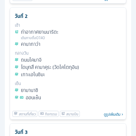
วันที่
2
เช้า
ท่าอากาศยานนาริตะ
เดินทางถึง
07.40
คานากาว่า
กลางวัน
ถนนโคมาจิ
ไดบุทสึ คามาคุระ (วัดโคโตกุอิน)
เกาะเอโนชิมะ
เย็น
ยามานาชิ
ออนเซ็น
ดูรูปเพิ่มเติม
วันที่
3