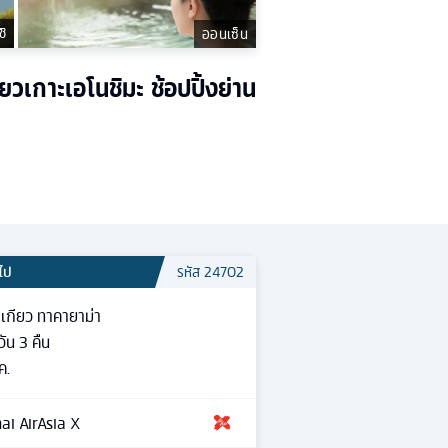
ชิ
ออนเซ็น
่ยวเกาะเอโนชิมะ ช้อปปิ้งย่าน
วไป
รหัส
24702
เกียว ทาคายาม่า
วัน
3
คืน
ค.
ai AirAsia X