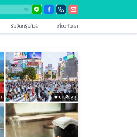
⌘
K
รับจัดกรุ๊ปทัวร์
เกี่ยวกับเรา
ค
ย่านชินจูกุ