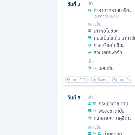
วันที่
2
เช้า
ท่าอากาศยานนาริตะ
เดินทางถึง
08.00
กลางวัน
เกาะเอโนชิมะ
ถนนเบ็นไซเท็น นากามิ
ศาลเจ้าเอโนชิมะ
สวนโออิชิพาร์ค
เย็น
ออนเซ็น
วันที่
3
เช้า
กระเช้าคาชิ คาชิ
พิธีชงชาญี่ปุ่น
ทะเลสาบคาวาคุจิโกะ
กลางวัน
ย่านชินจูกุ