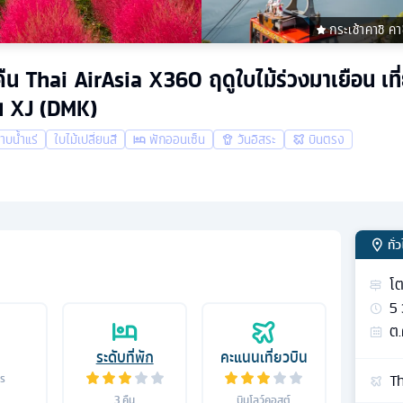
กระเช้าคาชิ คา
3 คืน Thai AirAsia X360 ฤดูใบไม้ร่วงมาเยือน เที
บิน XJ (DMK)
าบน้ำแร่
ใบไม้เปลี่ยนสี
พักออนเซ็น
วันอิสระ
บินตรง
ทั่
โต
5
ต.
ระดับที่พัก
คะแนนเที่ยวบิน
Th
าร
3
คืน
บินโลว์คอสต์