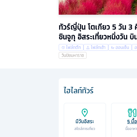
ทัวร์ญี่ปุ่น โตเกียว 5 วัน 
ชินจูกุ อิสระเที่ยวหนึ่งวัน 
ไฟล์ทดึก
ไฟล์ทเช้า
ออนเซ็น
อ
วันปิยมหาราช
ไฮไลท์ทัวร์
มีวันอิสระ
5
มื้อ
สไตล์การเที่ยว
มื้ออาห