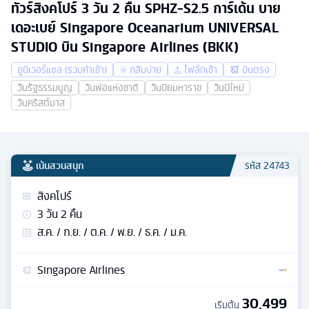
ทัวร์สิงคโปร์ 3 วัน 2 คืน SPHZ-S2.5 การ์เด้น บาย
เดอะเบย์ Singapore Oceanarium UNIVERSAL
STUDIO บิน Singapore Airlines (BKK)
ยูนิเวอร์แซล (รวมค่าเข้า)
กลับบ่าย
ไฟล์ทเช้า
บินตรง
วันรัฐธรรมนูญ
วันพ่อแห่งชาติ
วันปิยมหาราช
วันปีใหม่
วันคริสต์มาส
เน้นสวนสนุก
รหัส
24743
สิงคโปร์
3
วัน
2
คืน
ส.ค. / ก.ย. / ต.ค. / พ.ย. / ธ.ค. / ม.ค.
Singapore Airlines
30,499
เริ่มต้น