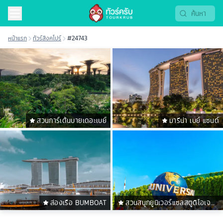
หน้าแรก
ทัวร์สิงคโปร์
#24743
สวนการ์เด้นบายเดอะเบย์
มารีน่า เบย์ แซนด์
ล่องเรือ BUMBOAT
สวนสนุกยูนิเวอร์แซลสตูดิโอเจ
แปน