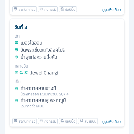
ดูรูปเพิ่มเติม
วันที่
3
เช้า
เมอร์ไลอ้อน
วัดพระเขี้ยวแก้วสิงค์โปร์
น้ำพุแห่งความมั่งคั่ง
กลางวัน
Jewel Changi
เย็น
ท่าอากาศยานชางกี
นัดหมาย
ออก
17.30
เที่ยวบิน
SQ714
ท่าอากาศยานสุวรรณภูมิ
เดินทางถึง
19.00
ดูรูปเพิ่มเติม