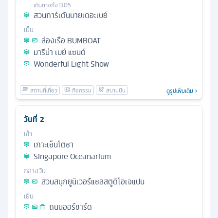
เดินทางถึง
13.05
สวนการ์เด้นบายเดอะเบย์
เย็น
ล่องเรือ BUMBOAT
มารีน่า เบย์ แซนด์
Wonderful Light Show
ดูรูปเพิ่มเติม
วันที่
2
เช้า
เกาะเซ็นโตซา
Singapore Oceanarium
กลางวัน
สวนสนุกยูนิเวอร์แซลสตูดิโอเจแปน
เย็น
ถนนออร์ชาร์ด