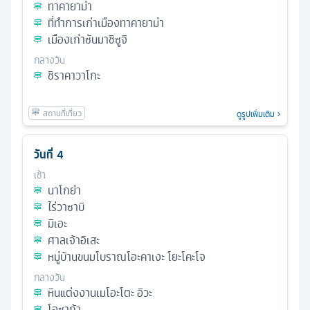
ทาคายาม่า
ที่ทำการเก่าเมืองทาคายาม่า
เมืองเก่าซันมาชิซูจิ
กลางวัน
ชิราคาวาโกะ
ดูรูปเพิ่มเติม
วันที่
4
เช้า
นาโกย่า
ไร่วาซาบิ
มิเอะ
ศาลเจ้าอิเสะ
หมู่บ้านขนมโบราณโอะคาเงะ โยะโคะโจ
กลางวัน
หินแต่งงานเมโอะโตะ อิวะ
โอซาก้า