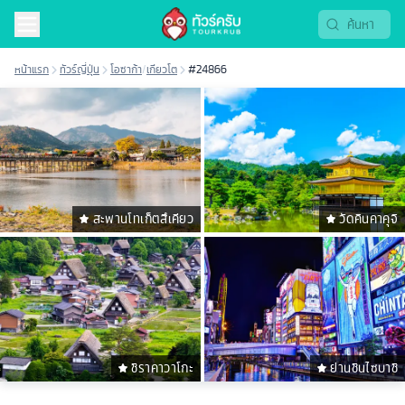
หน้าแรก
ทัวร์ญี่ปุ่น
โอซาก้า
/
เกียวโต
#24866
สะพานโทเก็ตสึเคียว
วัดคินคาคุจิ
ชิราคาวาโกะ
ย่านชินไซบาชิ