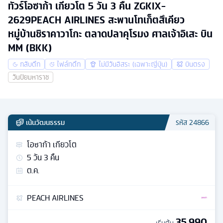
ทัวร์โอซาก้า เกียวโต 5 วัน 3 คืน ZGKIX-
2629PEACH AIRLINES สะพานโทเก็ตสึเคียว
หมู่บ้านชิราคาวาโกะ ตลาดปลาคุโรมง ศาลเจ้าอิเสะ บิน
MM (BKK)
กลับดึก
ไฟล์ทดึก
ไม่มีวันอิสระ (เฉพาะญี่ปุ่น)
บินตรง
วันปิยมหาราช
เน้นวัฒนธรรม
รหัส
24866
โอซาก้า เกียวโต
5
วัน
3
คืน
ต.ค.
PEACH AIRLINES
35,990