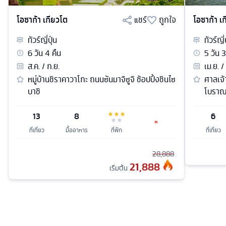
โอซาก้า เกียวโต
แชร์
ถูกใจ
โอซาก้า เ
ทัวร์
ญี่ปุ่น
ทัวร์
ญี่
6
วัน
4
คืน
5
วัน
3
ส.ค. / ก.ย.
เม.ย. /
หมู่บ้านชิราคาวาโกะ ถนนซันมาจิซูจิ ช้อปปิ้งชินไซ
ศาลเจ้
บาชิ
โบราณ 
13
8
6
ที่เที่ยว
มื้ออาหาร
ที่พัก
ที่เที่ยว
28,888
21,888
เริ่มต้น