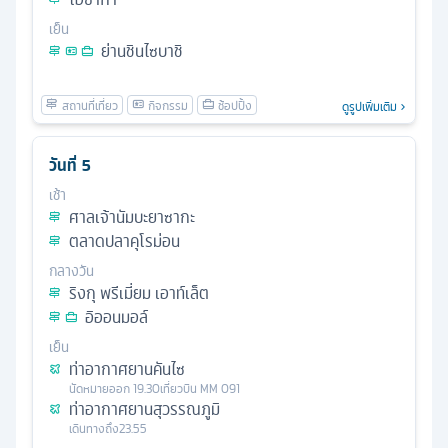
เย็น
ย่านชินไซบาชิ
ดูรูปเพิ่มเติม
วันที่
5
เช้า
ศาลเจ้านัมบะยาซากะ
ตลาดปลาคุโรม่อน
กลางวัน
ริงกุ พรีเมี่ยม เอาท์เล็ต
อิออนมอล์
เย็น
ท่าอากาศยานคันไซ
นัดหมาย
ออก
19.30
เที่ยวบิน
MM 091
ท่าอากาศยานสุวรรณภูมิ
เดินทางถึง
23.55