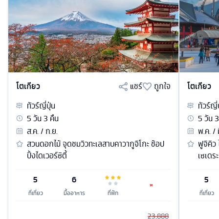
โตเกียว
แชร์
ถูกใจ
โตเกียว
ทัวร์
ญี่ปุ่น
ทัวร์
ญี่
5
วัน
3
คืน
5
วัน
3
ส.ค. / ก.ย.
พ.ค. / 
สวนดอกไม้ จุดชมวิวทะเลสาบคาวากูจิโกะ ช้อป
ฟูจิคิว
ปิ้งไดเวอร์ซิตี้
เซเดระ
5
6
5
ที่เที่ยว
มื้ออาหาร
ที่พัก
ที่เที่ยว
23,888