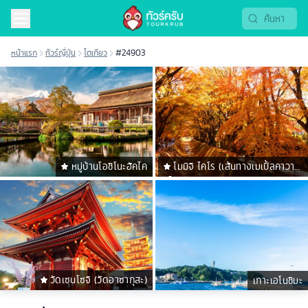
หน้าแรก
ทัวร์ญี่ปุ่น
โตเกียว
#24903
หมู่บ้านโอชิโนะฮัคไค
โมมิจิ ไคโร (เส้นทางเมเปิ้ลคาวาคู
ชิโกะ)
วัดเซนโซจิ (วัดอาซากุสะ)
เกาะเอโนชิมะ