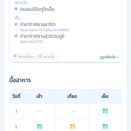
กลางวัน
ถนนเมจิจิงกูไกเอ็น
เย็น
ท่าอากาศยานนาริตะ
นัดหมาย
ออก
19.10
เที่ยวบิน
NH805
ท่าอากาศยานสุวรรณภูมิ
เดินทางถึง
23.55
ดูรูปเพิ่มเติม
มื้ออาหาร
วันที่
เช้า
เที่ยง
เย็น
1
—
—
2