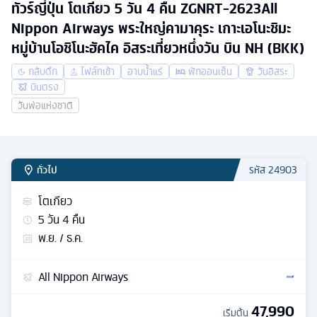
ทัวร์ญี่ปุ่น โตเกียว 5 วัน 4 คืน ZGNRT-2623All
Nippon Airways พระใหญ่คามาคุระ เกาะเอโนะชิมะ
หมู่บ้านโอชิโนะฮัคไค อิสระเที่ยวหนึ่งวัน บิน NH (BKK)
กลับดึก
ไฟล์ทเช้า
อาบน้ำแร่
พักออนเซ็น
วันอิสระ
บินตรง
วันพ่อแห่งชาติ
ทั่วไป
รหัส
24903
โตเกียว
5
วัน
4
คืน
พ.ย. / ธ.ค.
All Nippon Airways
47,990
เริ่มต้น