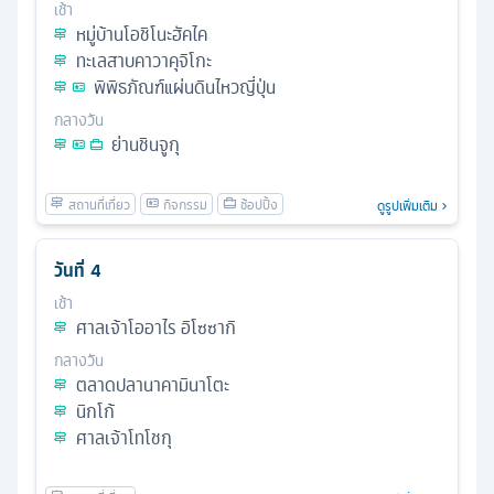
เช้า
หมู่บ้านโอชิโนะฮัคไค
ทะเลสาบคาวาคุจิโกะ
พิพิธภัณฑ์แผ่นดินไหวญี่ปุ่น
กลางวัน
ย่านชินจูกุ
ดูรูปเพิ่มเติม
วันที่
4
เช้า
ศาลเจ้าโออาไร อิโซซากิ
กลางวัน
ตลาดปลานาคามินาโตะ
นิกโก้
ศาลเจ้าโทโชกุ