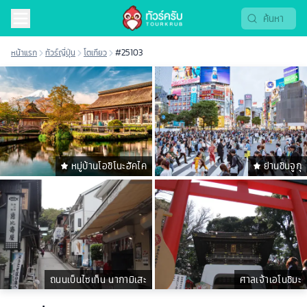
หน้าแรก
ทัวร์ญี่ปุ่น
โตเกียว
#25103
หมู่บ้านโอชิโนะฮัคไค
ย่านชินจูกุ
ถนนเบ็นไซเท็น นากามิเสะ
ศาลเจ้าเอโนชิมะ