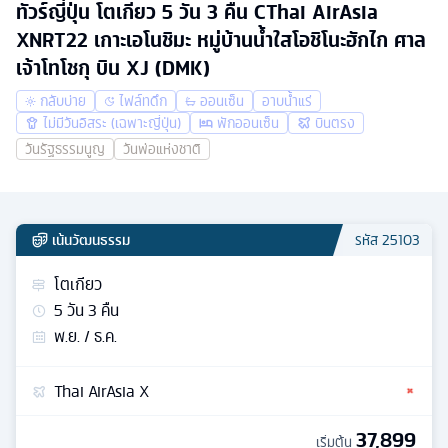
ทัวร์ญี่ปุ่น โตเกียว 5 วัน 3 คืน CThai AirAsia
XNRT22 เกาะเอโนชิมะ หมู่บ้านน้ำใสโอชิโนะฮักไก ศาล
เจ้าโทโชกุ บิน XJ (DMK)
กลับบ่าย
ไฟล์ทดึก
ออนเซ็น
อาบน้ำแร่
ไม่มีวันอิสระ (เฉพาะญี่ปุ่น)
พักออนเซ็น
บินตรง
วันรัฐธรรมนูญ
วันพ่อแห่งชาติ
เน้นวัฒนธรรม
รหัส
25103
โตเกียว
5
วัน
3
คืน
พ.ย. / ธ.ค.
Thai AirAsia X
37,899
เริ่มต้น