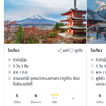
โตเกียว
แชร์
ถูกใจ
โตเกียว
ทัวร์
ญี่ปุ่น
ทัวร์
ญี่
5
วัน
3
คืน
5
วัน
3
ส.ค. / ก.ย.
พ.ค. / 
สวนดอกไม้ จุดชมวิวทะเลสาบคาวากูจิโกะ ช้อป
ฟูจิคิว
ปิ้งไดเวอร์ซิตี้
เซเดระ
5
6
5
ที่เที่ยว
มื้ออาหาร
ที่พัก
ที่เที่ยว