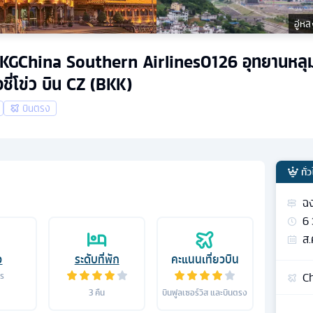
อู่ห
คืน CKGChina Southern Airlines0126 อุทยานหล
ชี่โข่ว บิน CZ (BKK)
บินตรง
ทั่
ฉง
6
ส.
อ
ระดับที่พัก
คะแนนเที่ยวบิน
Ch
าร
3
คืน
บินฟูลเซอร์วิส และบินตรง