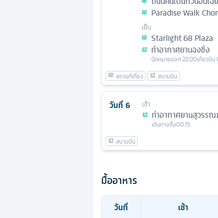
ถนนคนเดินกวนอินเฉี
Paradise Walk Cho
เย็น
Starlight 68 Plaza
ท่าอากาศยานฉงชิ่ง
นัดหมาย
ออก
22.00
เที่ยวบิน
วันที่
6
เช้า
ท่าอากาศยานสุวรรณภ
เดินทางถึง
00.15
มื้ออาหาร
วันที่
เช้า