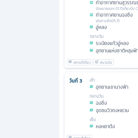
ท่าอากาศยานสุวรรณภู
นัดหมาย
ออก
01.15
เที่ยวบิน
C
ท่าอากาศยานฉงชิ่ง
เดินทางถึง
05.15
อู่หลง
กลางวัน
ระเบียงแก้วอู่หลง
อุทยานแห่งชาติหลุมฟ
วันที่
3
เช้า
อุทยานเขานางฟ้า
กลางวัน
ฉงชิ่ง
จุดชมวิวถงหยวน
เย็น
หงหยาต้ง