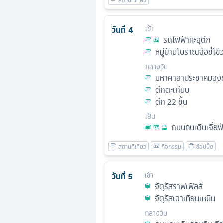
วันที่
4
เช้า
รถไฟฟ้าทะลุตึก
หมู่บ้านโบราณฉือชี่โข่
กลางวัน
มหาศาลาประชาคมฉงชิ
ตึกตะเกียบ
ตึก 22 ชั้น
เย็น
ถนนคนเดินเจี่ยฟ
วันที่
5
เช้า
จัตุรัสราฟเฟิลส์
จัตุรัสเฉาเทียนเหมิน
กลางวัน