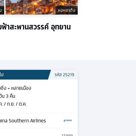
ลง
หงหยาต้ง
ุมฟ้าสะพานสวรรค์ อุทยาน
วไป
รหัส
25219
ชิ่ง + หลายเมือง
วัน
3
คืน
ค. / ก.ย. / ต.ค.
ina Southern Airlines