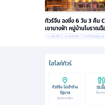
ทัวร์จีน ฉงชิ่ง 6 วัน 3 
เขานางฟ้า หมู่บ้านโบราณฉือ
กลับดึก
ไฟล์ทดึก
ไม่เข้าร้านรัฐบาล
ไฮไลท์ทัวร์
ทัวร์จีน ไม่เข้าร้าน
10
มื้
รัฐบาล
มื้ออาห
สไตล์การเที่ยว