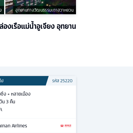
ยง
อุทยานทางวัฒนธรรมเถาฮวาหยวน
องเรือแม่น้ำอูเจียง อุทยาน
วไป
รหัส
25220
ชิ่ง + หลายเมือง
วัน
3
คืน
ค.
inan Airlines