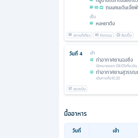
หมู่บ้านโบราณฉือชี่โข่ว
ถนนคนเดินเจี่ยฟ
เย็น
หงหยาต้ง
วันที่
4
เช้า
ท่าอากาศยานฉงชิ่ง
นัดหมาย
ออก
08.05
เที่ยวบิน
ท่าอากาศยานสุวรรณภ
เดินทางถึง
10.20
มื้ออาหาร
วันที่
เช้า