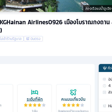
ล่องเรือแม่น้ำอูเจี
ืน CKGHainan Airlines0926 เมืองโบราณกงถาน ล่
)
ไม่เข้าร้านรัฐบาล
บินตรง
ทั่
ฉง
4
ส.
ระดับที่พัก
คะแนนเที่ยวบิน
Ha
าร
3
คืน
บินฟูลเซอร์วิส และบินตรง