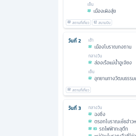
เย็น
เมืองเผิงสุ่ย
วันที่
2
เช้า
เมืองโบราณกงถาน
กลางวัน
ล่องเรือแม่น้ำอูเจียง
เย็น
อุทยานทางวัฒนธรรม
วันที่
3
กลางวัน
ฉงชิ่ง
ตรอกโบราณเซี่ยฮ่าวหล
รถไฟฟ้าทะลุตึก