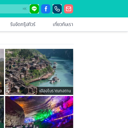
⌘
K
รับจัดกรุ๊ปทัวร์
เกี่ยวกับเรา
่ย
เมืองโบราณกงถาน