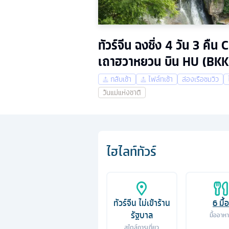
ทัวร์จีน ฉงชิ่ง 4 วัน 3 ค
เถาฮวาหยวน บิน HU (BKK
กลับเช้า
ไฟล์ทเช้า
ล่องเรือชมวิว
วันแม่แห่งชาติ
ไฮไลท์ทัวร์
ทัวร์จีน ไม่เข้าร้าน
6
มื้อ
รัฐบาล
มื้ออาห
สไตล์การเที่ยว