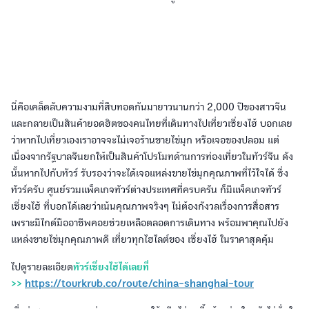
นี่คือเคล็ดลับความงามที่สืบทอดกันมายาวนานกว่า 2,000 ปีของสาวจีน
และกลายเป็นสินค้ายอดฮิตของคนไทยที่เดินทางไปเที่ยวเซี่ยงไฮ้ บอกเลย
ว่าหากไปเที่ยวเองเราอาจจะไม่เจอร้านขายไข่มุก หรือเจอของปลอม แต่
เนื่องจากรัฐบาลจีนยกให้เป็นสินค้าโปรโมทด้านการท่องเที่ยวในทัวร์จีน ดัง
นั้นหากไปกับทัวร์ รับรองว่าจะได้เจอแหล่งขายไข่มุกคุณภาพที่ไว้ใจได้ ซึ่ง
ทัวร์ครับ ศูนย์รวมแพ็คเกจทัวร์ต่างประเทศที่ครบครัน ก็มีแพ็คเกจทัวร์
เซี่ยงไฮ้ ที่บอกได้เลยว่าเน้นคุณภาพจริงๆ ไม่ต้องกังวลเรื่องการสื่อสาร
เพราะมีไกด์มืออาชีพคอยช่วยเหลือตลอดการเดินทาง พร้อมพาคุณไปยัง
แหล่งขายไข่มุกคุณภาพดี เที่ยวทุกไฮไลต์ของ เซี่ยงไฮ้ ในราคาสุดคุ้ม
ไปดูรายละเอียด
ทัวร์เซี่ยงไฮ้ได้เลยที่
>>
https://tourkrub.co/route/china-shanghai-tour