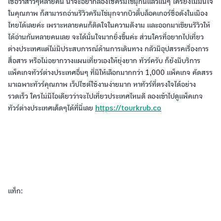
เชื่อว่าสาวๆหลายคน น่าจะอยากลองใช้ครีมไข่มุกนี้แล้วแน่ๆ ใครยังไม่มั่นใจ
ในคุณภาพ ก็สามารถอ่านรีวิวครีมไข่มุกจากบิวตี้บล็อคเกอร์ชื่อดังในเมือง
ไทยได้เลยค่ะ เพราะหลายคนก็ติดใจในความดีงาม และออกมาเขียนรีวิวให้
ได้อ่านกันหลายคนเลย จะได้มั่นใจมากยิ่งขึ้นค่ะ ส่วนใครที่อยากไปเที่ยว
ต่างประเทศแต่ไม่มีประสบการณ์ด้านการเดินทาง กลัวมีอุปสรรคเรื่องการ
สื่อสาร หรือไม่อยากวางแผนเที่ยวเองให้ยุ่งยาก ทัวร์ครับ ก็ยังมีบริการ
แพ็คเกจทัวร์ต่างประเทศอื่นๆ ที่มีให้เลือกมากกว่า 1,000 แพ็คเกจ คัดสรร
มาเฉพาะทัวร์คุณภาพ เว็ปไซต์ใช้งานง่ายมาก หาทัวร์ที่ตรงใจได้อย่าง
รวดเร็ว ใครไม่มีไอเดียวว่าจะไปเที่ยวประเทศไหนดี ลองเข้าไปดูแพ็คเกจ
ทัวร์ต่างประเทศเด็ดๆได้ที่นี่เลย
https://tourkrub.co
แท็ก: