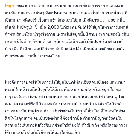
ไข่มุก
เกิดจากกระบวนการทางชีวเคมีของหอยที่เกิดการระคายเคืองจาก
เศษหิน ก้อนกรวดต่างๆ จึงแปรสภาพเศษกรวดเหล่านั้นด้วยการหลั่งสารที่
เป็นมุกมาเคลือบไว้ เมื่ิอนานเข้าก็เกิดเป็นไข่มุก เม็ดสีขาวแวววาวอย่างที่เรา
เห็นกันในปัจจุบัน ซึ่งเมื่อ 2,000 ปีก่อน คนจีนได้ใช้ไข่มุกในทางการแพทย์
สำหรับรักษาโรค บำรุงร่างกาย เพราะในไข่มุกนั้นมีส่วนประกอบของโปรตีน
กรดอะมิโนต่างๆที่ช่วยต้านการอักเสบได้ดี รวมถึงใช้เป็นเครื่องสำอางค์
บำรุงผิว ซึ่งมีคุณสมบัติช่วยทำให้ผิวเปล่งปลั่ง เนียนนุ่ม ละเอียด และยัง
ช่วยชะลอความเหี่ยวย่นของใบหน้า
ในอดีตสาวจีนจะใช้โดยการนำไข่มุกไปบดให้ละเอียดจนเป็นผง และนำมา
พอกที่ใบหน้า แต่ในปัจจุบันได้มีการพัฒนากลายเป็น ครีมไข่มุก ไอเทม
บำรุงผิวในดวงใจของสาวไทยหลายคน ที่ช่วยให้ผิวเนียนใส อมชมพู โดย
เฉพาะสาวออฟฟิศที่ผิวอาจจะโทรมจากกาทำงานหนัก จะช่วยให้ผิวกลับ
มากระจ่างใส ไม่ดูโทรมค่ะ ว่ากันว่าเจ้าครีมไข่มุกนี้นั้น ใครที่ได้ลองใช้ต่าง
ติดใจในคุณภาพ จนเป็นของฝากที่ต้องฝากซื้อ ถ้าหากมีญาติหรือคนใน
ครอบครัวเดินทางไปทัวร์จีน อย่างทัวร์เซี่ยงไฮ้ ทัวร์ปักกิ่ง หรือใครอยากจะ
ใช้ผงแบบดั้งเดิมก็ยังมีขายให้ลองใช้กันอยู่ค่ะ