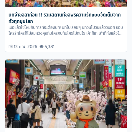
นกจ๋าขอลาก่อน !! รวมสถานที่ขอพรความรักแบบจัดเต็มจาก
ทั่วทุกมุมโลก
เบื่อแล้วใช่ไหมกับการที่จะต้องนก! นกไปเรื่อยๆ นกวนไปวนแล้ววนอีก ชอบ
ใครรักใครก็ไม่สมหวังคุยกับใครคบกับใครไม่ทันไร เค้าก็เท เค้าก็ทิ้งแล้วไป
ถ้าหากใครนอนจมกองน้ำตามานานจนทนไม่ไหวอ่านบทความนี้ด่วนๆเพราะ
วันนี้เราจะพาไปเที่ยวโดยมีจุดมุ่งหมายหลักคือไปขอพรด้านความรักกับ
13 ก.พ. 2026
5,381
สถานที่ศักดิ์สิทธิ์ทั่วทุกมุมโลกกันเลยทีเดียว อย่ารอช้าไปกันเลยค่า