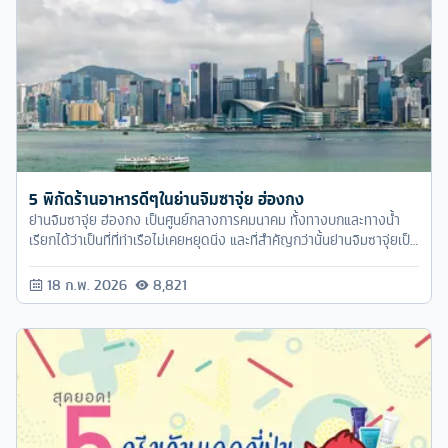
5 พิกัดร้านอาหารดีๆในย่านจิมซาจุ่ย ฮ่องกง
ย่านจิมซาจุ่ย ฮ่องกง เป็นศูนย์กลางการคมนาคม ทั้งทางบกและทางน้ำ
เรียกได้ว่าเป็นที่ที่ท่าเรือไม่เคยหยุดนิ่ง และที่สำคัญกว่านั้นย่านจิมซาจุ่ยเป็น
แหล่งท่องเที่ยวและย่านช้อปปิ้งชื่อดังที่นอกจากจะมีร้านค้าต่างๆ มากมาย
แล้วยังมีร้านอาหารเด็ดๆ รอให้เราได้ไปลิ้มลองอยู่อีกด้วย ส่วนจะเป็นร้าน
18 ก.พ. 2026
8,821
ไหนบ้างนั้น เราลิสต์รายชื่อ 5 ร้านอาหาร ย่านจิมซาจุ่ย ในฮ่องกงไว้ให้ตาม
นี้เลย รับรองว่าไปเที่ยวอ่องกงแล้วจะไม่ผิดหวัง ..