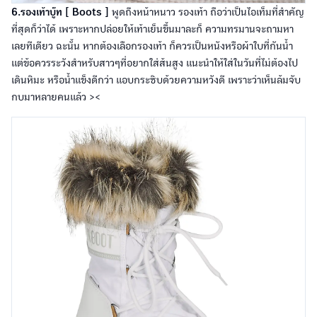
6.รองเท้าบู๊ท [ Boots ]
พูดถึงหน้าหนาว รองเท้า ถือว่าเป็นไอเท็มที่สำคัญ
ที่สุดก็ว่าได้ เพราะหากปล่อยให้เท้าเย็นขึ้นมาละก็ ความทรมานจะถามหา
เลยทีเดียว ฉะนั้น หากต้องเลือกรองเท้า ก็ควรเป็นหนังหรือผ้าใบที่กันน้ำ
แต่ข้อควรระวังสำหรับสาวๆที่อยากใส่ส้นสูง แนะนำให้ใส่ในวันที่ไม่ต้องไป
เดินหิมะ หรือน้ำแข็งดีกว่า แอบกระซิบด้วยความหวังดี เพราะว่าเห็นล้มจับ
กบมาหลายคนแล้ว ><