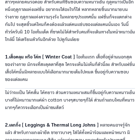
สาวๆหลายคนรอคอย สำหรับคนที่ชื่นชอบความหนาวเย็น ฤดูหนาวเป็นอีก
หนึ่งฤดูกาลแห่งแฟชั่น อยากจะใส่อะไรก็ใส่ หลากหลายชิ้นมากมายบน
ร่างกาย ฤดูกาลแห่งความรุงรัง ในหลายๆประเทศนั้น แฟชั่นก็จะแตกต่าง
กันไป จะสุดขั้วแค่ไหนก็คงต้องแล้วแต่คนแซ่บของแต่ละคนนั่นเอง วันนี้
ทัวร์ครับมี 10 ไอเท็มเด็ด ที่ขาดไม่ได้สำหรับคนที่จะเดินทางในหน้าหนาวอัน
ใกล้นี้ ได้เตรียมตัวกันอีกด้วย ไปดูกันเล้ยย
1.เสื้อคลุม หรือ โค้ท [ Winter Coat ]
ไอเท็มแรก เสื้อที่อยู่ด้านนอกสุด
ของร่างกาย มักจะที่สะดุดตาที่สุด ใครจะเห็นไม่เห็นก็ตัวนี้ละ สำหรับแฟชั่น
เสื้อโค้ทนั้นมีหลายแบบให้เลือกมากมายเต็มไปหมด ขึ้นอยู่กับความชอบ
ของแต่ละคน
ไม่ว่าจะเป็น โค้ทสั้น โค้ทยาว ส่วนความเหมาะสมก็ขึ้นอยู่กับความหนาวเย็น
บางที่ไม่หนาวมากแค่ผ้า cotton บางๆสบายๆก็ได้ ส่วนถ้าแถบไหนที่หนาว
มากๆก็ควรจะเลือกเป็นผ้าขนสัตว์
2.เลกกิ้ง [ Leggings & Thermal Long Johns ]
หลายคนอาจรู้จัก
แล้ว สำหรับกางเกงผ้ายืด ขายาวบางๆ ใส่ได้ทั้งหน้าร้อนและหน้าหนาว มี