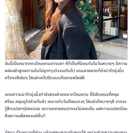
อันนี้เป็นหมวกทรงไหมพรมธรรมดา ที่ก็เป็นที่นิยมกันในวันสบายๆ มีความ
คล่องตัวสูงเพราะมันไม่ดูรกรุงรังจนเกินไป แถมลวดลายก็ยังน่ารักมุ้งมิ้ง
หรือจะสีเข้มๆ ใส่แล้วเท่ไปอีกแบบก็หลายสไตล์ดี
แถมความน่ารักมุ้งมิ้งกำลังสองด้วยหมวกไหมพรม ที่มีลักษณะที่คลุม
ศรีษะ คลุมหูไปด้วยในตัว เหมาะกับวันที่ลมแรงๆ ใส่แล้วก็สบายๆดี อาจจะ
รู้สึกแปลกๆนิดหน่อย เพราะหลายคนอาจจะไม่เคยเห็น แต่ความแปลกนี่ละ
คือความเด็ดของแฟ่ชั่น!!
ถัดมา เป็นหมวกที่ต้อง แล้วแต่คนชอบจริงๆจะใส่ เพราะด้วยความเด่นของ