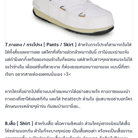
7.กางเกง / กระโปรง [ Pants / Skirt ]
สำหรับกระโปรงก็สามารถในใส่
ได้ทั้งสั้นและยาวเลย แต่ใครที่เที่ยวแล้วกลัวหนาวอันนี้ เราไม่แนะนำนะจ๊ะ
แต่ถ้ามีเลกกิ้งหรือลองจอนข้างในก็พอทน แต่สำหรับสาวๆหลายคนจะไม่ใส่
อะไรข้างใน เพื่อแฟชั่นที่สวยงาม ก็ต้องยอมทนหนาวเอาเนอะ แบบนี้ที่เขา
เรียก อยากสวยต้องอดทนนั่นเอง >3<
หากใครที่อย่ากไปเที่ยวแบบท้าลมหนาวได้อย่างสบายใจ ทางเราขอแนะนำ
กางเกงที่เขาใส่เล่นสกีกัน และใส่ heattech ด้านใน อุ่นสบายอย่าบอกใคร
ลักษณะจะคล้ายๆผ้าร่ม กันลมบ้านเรานี่ละ..
8.เสื้อ [ Shirt ]
สำหรับเสื้อ เพื่อความชิคแล้ว ส่วนใหญ่เขาจะนิยมใส่เสื้อ
โค้ชด้านนอกกัน ตัวในก็จะบางๆหน่อย เป็นเสื้อคอเต่า หรือจะเป็นเสื้อธรรม