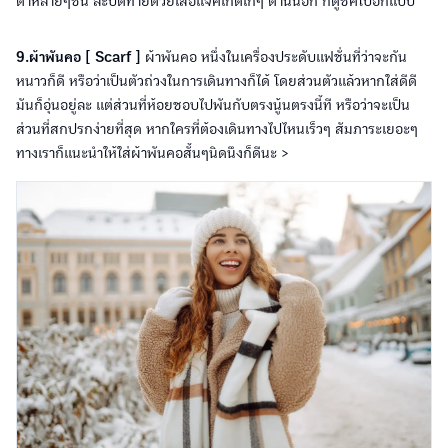
ดาหลายๆชั้น ละปิดท้ายด้วยเสื้อแจ็คเก็ตเก๋ๆ ด้านนอก ก็ดูชิคไปอีกแบบ
9.ผ้าพันคอ [ Scarf ]
ผ้าพันคอ หนึ่งในเครื่องประดับแฟชั่นที่ว่าจะกัน
หนาวก็ดี หรือว่าเป็นตัวถ่วงในการเดินทางก็ได้ โดยส่วนตัวแล้วหากใส่ดีดี
มันก็อุ่นอยู่ละ แต่ส่วนที่ห้อยชอบไปพันกับตรงนู้นตรงนี้ที หรือว่าจะเป็น
ส่วนที่สกปรกง่ายที่สุด หากใครที่ต้องเดินทางไปไหนเร็วๆ สัมภาระเยอะๆ
ทางเราก็แนะนำให้ใส่ผ้าพันคอสั้นๆนิดนึงก็ดีนะ >