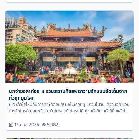
วิธีไหนบ้าง มาดูกันเลยยย !!
นกจ๋าขอลาก่อน !! รวมสถานที่ขอพรความรักแบบจัดเต็มจาก
ทั่วทุกมุมโลก
เบื่อแล้วใช่ไหมกับการที่จะต้องนก! นกไปเรื่อยๆ นกวนไปวนแล้ววนอีก ชอบ
ใครรักใครก็ไม่สมหวังคุยกับใครคบกับใครไม่ทันไร เค้าก็เท เค้าก็ทิ้งแล้วไป
ถ้าหากใครนอนจมกองน้ำตามานานจนทนไม่ไหวอ่านบทความนี้ด่วนๆเพราะ
วันนี้เราจะพาไปเที่ยวโดยมีจุดมุ่งหมายหลักคือไปขอพรด้านความรักกับ
13 ก.พ. 2026
5,382
สถานที่ศักดิ์สิทธิ์ทั่วทุกมุมโลกกันเลยทีเดียว อย่ารอช้าไปกันเลยค่า