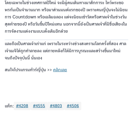
โดยเฉพาะในช่วงเทศกาลปีใหม่ จะมีผู้คนเดินทางมาสักการะ ไหว้พระขอ
พรกันเป็นจำนวนมาก หรือมาส่วนมนต์แรกของปี เพราะคนญี่ปุ่นจะไม่นิยม
การ Countdown หรือเฉลิมฉลอง แต่จะนิยมเข้าวัดหรือศาลเจ้าในช่วงวัน
สุดท้ายของปี หรือวันขึ้นปีใหม่แทน นอกจากนี้ยังเป็นศาลเจ้าที่มีชื่อเสียงใน
การจัดงานแต่งงานแบบดั้งเดิมอีกด้วย
และถือเป็นศาลเจ้าเก่าแก่ เพราะในระหว่างช่วงสงครามโลกครั้งที่สอง ศาล
เจ้าเมจิได้ถูกทำลายลง แต่ภายหลังก็ได้มีการบูรณะและสร้างขึ้นมาใหม่
จนถึงปัจจุบันนี้ นั่นเอง
สนใจโปรแกรมทัวร์ญี่ปุ่น >>
คลิกเลย
แท็ก:
#4208
#4555
#4803
#4506