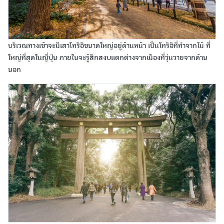
บริเวณทางเข้าจะมีเสาโทริอิขนาดใหญ่อยู่ด้านหน้า เป็นโทริอิที่ทำจากไม้ ที่
ใหญ่ที่สุดในญี่ปุ่น ภายในจะรู้สึกสงบแตกต่างจากเมืองที่วุ่นวายจากด้าน
นอก