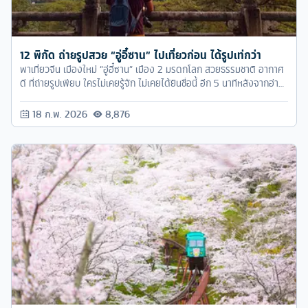
12 พิกัด ถ่ายรูปสวย “อู่อี๋ซาน” ไปเที่ยวก่อน ได้รูปเท่กว่า
พาเที่ยวจีน เมืองใหม่ “อู่อี๋ซาน” เมือง 2 มรดกโลก สวยธรรมชาติ อากาศ
ดี ที่ถ่ายรูปเพียบ ใครไม่เคยรู้จัก ไม่เคยได้ยินชื่อนี้ อีก 5 นาทีหลังจากอ่าน
บทความนี้จบ จะทำให้คุณอยากไปเที่ยวอู่อี๋ซานทันที
18 ก.พ. 2026
8,876