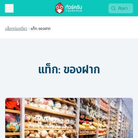
บล็อกท่องเที่ยว
แท็ก: ของฝาก
แท็ก:
ของฝาก