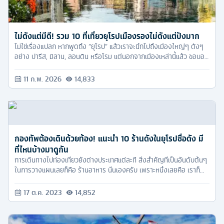
ไม่ดังแต่มีดี! รวม 10 ที่เที่ยวยุโรปเมืองรองไม่ดังแต่ปังมาก
ไม่ใช่เรื่องแปลก หากพูดถึง “ยุโรป” แล้วเราจะนึกไปถึงเมืองใหญ่ๆ ดังๆ
อย่าง ปารีส, มิลาน, ลอนดิน หรือโรม แต่นอกจากเมืองเหล่านี้แล้ว ขอบอก
เลยว่าที่ยุโรปนั้นยังมีอีกหลายเมืองสวยๆ ที่คนไม่ค่อยรู้จักซ่อนตัวอยู่อีก
เพียบ! และรอวันที่นักท่องเที่ยวไปเยี่ยมเยือนกันครับ
11 ก.พ. 2026
14,833
กองทัพต้องเดินด้วยท้อง! แนะนำ 10 ร้านดังในยุโรปชื่อดัง มี
ที่ไหนบ้างมาดูกัน
การเดินทางไปท่องเที่ยวยังต่างประเทศแต่ละที สิ่งสำคัญที่เป็นอันดับต้นๆ
ในการวางแผนเลยก็คือ ร้านอาหาร นั่นเองครับ เพราะหนึ่งเลยคือ เราก็
ต้องแน่ใจว่าอาหารของร้านนี้ รสชาติจะถูกปากเรา เราทานได้ อยู่ได้ และ
สองคือ เราจะได้ไม่ต้องมาเสียเวลาหาร้าน หรือทานแต่บะหมี่กึ่งสำเร็จรูป
17 ต.ค. 2023
14,852
ทั้งทริป