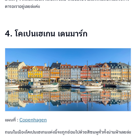
ตารอเราอยู่เลยล่ะค่ะ
4. โคเปนเฮเกน เดนมาร์ก
แผนที่ :
Copenhagen
ถนนในเมืองโคเปนเฮเกนแห่งนี้จะถูกย้อมไปด้วยสีชมพูทั่วทั้งน่านฟ้าเลยล่ะ