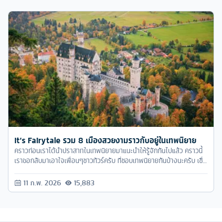
It’s Fairytale รวม 8 เมืองสวยงามราวกับอยู่ในเทพนิยาย
คราวก่อนเราได้นำปราสาทในเทพนิยายมาแนะนำให้รู้จักกันไปแล้ว คราวนี้
เราขอกลับมาเอาใจเพื่อนๆชาวทัวร์ครับ ที่ชอบเทพนิยายกันบ้างนะครับ เชื่อ
ว่าหลายๆ คนคงมีความฝันว่าอยากลองไปสัมผัสกับเมืองที่มีภูมิทัศน์
คล้ายคลึงกับในเทพนิยายกันอยู่บ้าง เราเลยไปเสาะหามาให้ว่ามีเมืองไหน
11 ก.พ. 2026
15,883
เข้าวินมาบ้าง