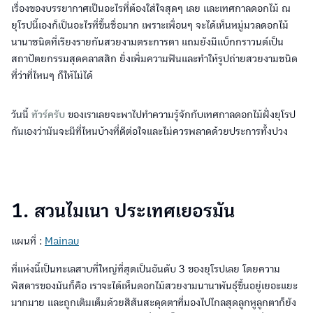
เรื่องของบรรยากาศเป็นอะไรที่ต้องใส่ใจสุดๆ เลย และเทศกาลดอกไม้ ณ
ยุโรปนี้เองก็เป็นอะไรที่ขึ้นชื่อมาก เพราะเพื่อนๆ จะได้เห็นหมู่มวลดอกไม้
นานาชนิดที่เรียงรายกันสวยงามตระการตา แถมยังมีแบ็กกราวนด์เป็น
สถาปัตยกรรมสุดคลาสสิก ยิ่งเพิ่มความฟินและทำให้รูปถ่ายสวยงามชนิด
ที่ว่าที่ไหนๆ ก็ให้ไม่ได้
วันนี้
ทัวร์ครับ
ของเราเลยจะพาไปทำความรู้จักกับเทศกาลดอกไม้ฝั่งยุโรป
กันเองว่ามันจะมีที่ไหนบ้างที่ดีต่อใจและไม่ควรพลาดด้วยประการทั้งปวง
1. สวนไมเนา ประเทศเยอรมัน
แผนที่ :
Mainau
ที่แห่งนี้เป็นทะเลสาบที่ใหญ่ที่สุดเป็นอันดับ 3 ของยุโรปเลย โดยความ
พิสดารของมันก็คือ เราจะได้เห็นดอกไม้สวยงามนานาพันธุ์ขึ้นอยู่เยอะแยะ
มากมาย และถูกเติมเต็มด้วยสีสันสะดุดตาที่มองไปไกลสุดลูกหูลูกตาก็ยัง