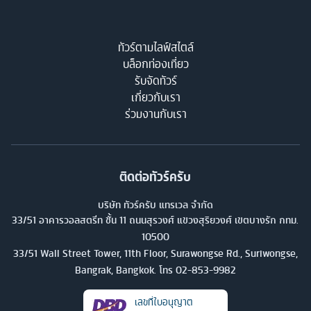
ทัวร์ตามไลฟ์สไตล์
บล็อกท่องเที่ยว
รับจัดทัวร์
เกี่ยวกับเรา
ร่วมงานกับเรา
ติดต่อทัวร์ครับ
บริษัท ทัวร์ครับ แทรเวล จำกัด
33/51 อาคารวอลสตรีท ชั้น 11 ถนนสุรวงศ์ แขวงสุริยวงศ์ เขตบางรัก กทม.
10500
33/51 Wall Street Tower, 11th Floor, Surawongse Rd., Suriwongse,
Bangrak, Bangkok. โทร
02-853-9982
เลขที่ใบอนุญาต