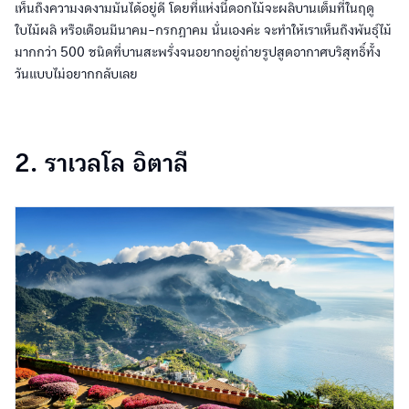
เห็นถึงความงดงามมันได้อยู่ดี โดยที่แห่งนี้ดอกไม้จะผลิบานเต็มที่ในฤดู
ใบไม้ผลิ หรือเดือนมีนาคม-กรกฎาคม นั่นเองค่ะ จะทำให้เราเห็นถึงพันธุ์ไม้
มากกว่า 500 ชนิดที่บานสะพรั่งจนอยากอยู่ถ่ายรูปสูดอากาศบริสุทธิ์ทั้ง
วันแบบไม่อยากกลับเลย
2. ราเวลโล อิตาลี