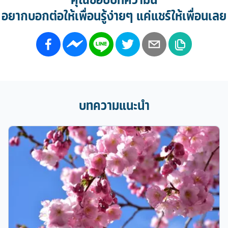
อยากบอกต่อให้เพื่อนรู้ง่ายๆ แค่แชร์ให้เพื่อนเลย
บทความแนะนำ