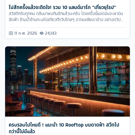
ไปสักครั้งแล้วจะติดใจ! รวม 10 แลนด์มาร์ก “เที่ยวยุโรป”
สวัสดีครับทุกคน กลับมาพบกันอีกแล้วนะครับ โดยครั้งนี้แอดมินจะพาบิน
ลัดฟ้า ข้ามน้ำข้ามทะเลไปเที่ยวที่ทวีปไกลๆ จากเอเชียเราบ้าง อย่างทวีป
“ยุโรป” ครับ ซึ่งเชื่อเลยว่าต้องเป็น dream destination ความฝันของ
หลายๆ คนแน่นอน ที่อยากจะไปสัมผัสกับความโรแมนติก และบรรยากาศ
11 ก.พ. 2026
24,143
เมืองสวยๆ กันบ้างสักครั้งในชีวิต แอดมินก็เหมือนกัน และบอกเลยว่าแอบ
หาข้อมูลไว้บ้างแล้วล่ะ
ครบรอบไปไหนดี ! แนะนำ 10 Rooftop บนดาดฟ้า สวีทไป
กว่านี้ไม่มีแล้ว