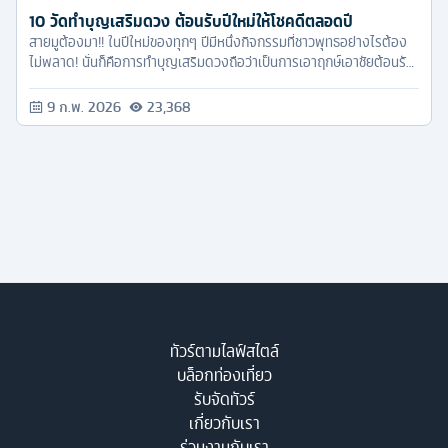
10 วัดทำบุญเสริมดวง ต้อนรับปีใหม่ให้โชคดีตลอดปี
สายมูต้องมา!! ในปีใหม่ของทุกๆ ปีมีหนึ่งกิจกรรมที่ชาวพุทธอย่างไรต้อง
ไม่พลาด! นั่นก็คือการทำบุญเสริมดวงถือว่าเป็นการเอาฤกษ์เอาชัยต้อนรับ
ปีใหม่ละทิ้งสิ่งไม่ดีในปีเก่าๆ ทำสิ่งดีๆ ที่เป็นมงคลให้แก่ชีวิตเพื่อเป็นการ
ต้อนรับสิ่งใหม่ๆ ในปีใหม่ที่กำลังจะมาถึง
9 ก.พ. 2026
23,368
ทัวร์ตามไลฟ์สไตล์
บล็อกท่องเที่ยว
รับจัดทัวร์
เกี่ยวกับเรา
ร่วมงานกับเรา