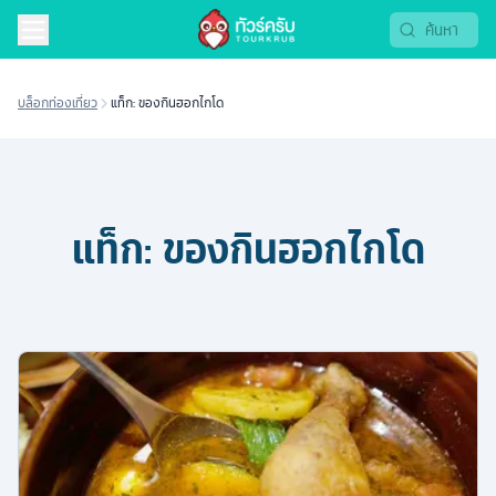
บล็อกท่องเที่ยว
แท็ก: ของกินฮอกไกโด
แท็ก:
ของกินฮอกไกโด