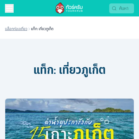
บล็อกท่องเที่ยว
แท็ก: เที่ยวภูเก็ต
แท็ก:
เที่ยวภูเก็ต