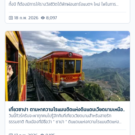
ทั้งปี ก็ต้องมีการให้รางวัลชีวิตได้พักผ่อนชาร์จแบตฯ ใหม่ ไฟในการ
ทำงานหรือไอเดียใหม่ ๆ จะได้กลับมาเต็มอีกครั้งหนึ่ง งั้นเราออกเดินทาง
ไปเที่ยวกันเถอะ ..
18 ก.พ. 2026
8,097
เที่ยวซาปา ตามหาความโรแมนติดแห่งดินแดนเวียดนามเหนือ..
วันนี้ทัวร์ครับจะพาทุกคนไปรู้จักกับที่เที่ยวเวียดนามสำหรับสายรัก
ธรรมชาติ กับเมืองที่มีชื่อว่า “ ซาปา ” ดินแดนแห่งความโรแมนติดแห่ง
เวียดนามเหนือ