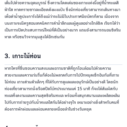
เต็มไปด้วยความอุดมบูรณ์ ซึ่งความโดดเด่นของเกาะแห่งนี้อยู่ที่น้ำทะเลสี
ฟ้าใส หาดทรายขาวละเอียดดังผงแป้ง ซึ่งนักท่องเที่ยวสามารถเดินทางมา
เพื่อดำน้ำดูปะะการังได้ถึงแม้ว่าจะไม่มีใบประกาศนียบัตรก็ตาม เนื่องจาก
บนเกาะจะมีครูสอนเทคนิคการดำน้ำลึกและผู้ดูแลอย่างใกล้ชิด เรียกได้ว่า
เป็นการเปิดประสบการณ์ใหม่ที่ดีเป็นอย่างมาก แถมยังสามารถนอนชิลริม
หาด หรือชมวิวจากมุมสูงได้อีกเช่นกัน
3. เกาะไม้ท่อน
หากใครที่ชื่นชอบความสงบและธรรมชาติที่ถูกโอบล้อมไปด้วยความ
สวยงามและความร่มรื่นก็ต้องไม่พลาดกับการไปปักหมุดเช็กอินกันที่เกาะ
ไม้ท่อน เกาะส่วนตัวเล็กๆ ที่ได้รับการดูแลและอนุรักษ์เป็นอย่างดี โดยนัก
ท่องเที่ยวสามารถนั่งเรือสปีดโบ๊ทประมาณแค่ 15 นาที ก็จะได้สัมผัสกับ
ทะเลที่งดงามและความสุดชิลริมทะเล พร้อมทั้งสนุกสนานและเพลิดเพลิน
ไปกับการถ่ายรูปกับน้ำทะเลใสกันได้อย่างจุใจ เหมาะอย่างยิ่งสำหรับคนที่
ต้องการพักผ่อนและผ่อนคลายเหนื่อยล้าในช่วงวันหยุด