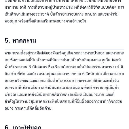
ผ่อนคลายความเหนื่อยล้าจากการทำงาน โดยกิจกรรมที่น่าสนใจก็มีอย่าง
มากมาย อาทิ การเที่ยวชมหมู่บ้านชาวประมงที่ยังคงวิถีชีวิตแบบเดิมๆ การ
เดินศึกษาเส้นทางธรรมชาติ ปั่นจักรยานรอบเกาะ ตกปลา และชมฟาร์ม
หอยมุก พร้อมทั้งเดินเล่นริมหาดอย่างตามอำเภอใจ
5. หาดกะรน
หาดกะรนตั้งอยู่ทางทิศใต้ของจังหวัดภูเก็ต ระหว่างหาดป่าตอง และหาดกะ
ตะ ซึ่งหาดแห่งนี้นับเป็นหาดที่มีความใหญ่เป็นอันดับสองของภูเก็ต โดยมี
พื้นที่ประมาณ 3 กิโลเมตร ซึ่งบริเวณโดยรอบเต็มไปด้วยร้านอาหาร บาร์ มิ
นิมาร์ท ที่พัก และโรงแรมอยู่ตลอดแนวชายหาด ทำให้นักท่องเที่ยวสามารถ
นอนชมวิวทะเลและออกมาดื่มด่ำกับบรรยากาศธรรมชาติได้ตลอดทั้งวัน
นอกจากนี้บริเวณริมหาดยังมีสนทะเล และต้นตาลขึ้นเรียงรายอยู่เต็มทั่ว
บริเวณ แถมหาดยังมีเม็ดทรายสีขาวและละเอียดเป็นอย่างมาก และที่
สำคัญในช่วงมรสุมหาดกะระยังเป็นสถานที่ที่ขึ้นชื่อของการมาทำกิจกรรม
อย่าง กระดานโต้คลื่นอีกด้วย
6. เกาะไข่นอก