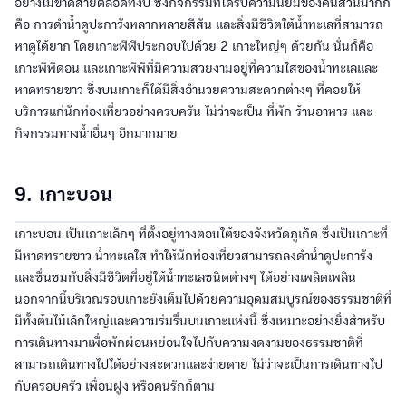
อย่างไม่ขาดสายตลอดทั้งปี ซึ่งกิจกรรมที่ได้รับความนิยมของคนส่วนมากก็
คือ การดำน้ำดูปะการังหลากหลายสีสัน และสิ่งมีชีวิตใต้น้ำทะเลที่สามารถ
หาดูได้ยาก โดยเกาะพีพีประกอบไปด้วย 2 เกาะใหญ่ๆ ด้วยกัน นั่นก็คือ
เกาะพีพีดอน และเกาะพีพีที่มีความสวยงามอยู่ที่ความใสของน้ำทะเลและ
หาดทรายขาว ซึ่งบนเกาะก็ได้มีสิ่งอำนวยความสะดวกต่างๆ ที่คอยให้
บริการแก่นักท่องเที่ยวอย่างครบครัน ไม่ว่าจะเป็น ที่พัก ร้านอาหาร และ
กิจกรรมทางน้ำอื่นๆ อีกมากมาย
9. เกาะบอน
เกาะบอน เป็นเกาะเล็กๆ ที่ตั้งอยู่ทางตอนใต้ของจังหวัดภูเก็ต ซึ่งเป็นเกาะที่
มีหาดทรายขาว น้ำทะเลใส ทำให้นักท่องเที่ยวสามารถลงดำน้ำดูปะการัง
และชื่นชมกับสิ่งมีชีวิตที่อยู่ใต้น้ำทะเลชนิดต่างๆ ได้อย่างเพลิดเพลิน
นอกจากนี้บริเวณรอบเกาะยังเต็มไปด้วยความอุดมสมบูรณ์ของธรรมชาติที่
มีทั้งต้นไม้เล็กใหญ่และความร่มรื่นบนเกาะแห่งนี้ ซึ่งเหมาะอย่างยิ่งสำหรับ
การเดินทางมาเพื่อพักผ่อนหย่อนใจไปกับความงดงามของธรรมชาติที่
สามารถเดินทางไปได้อย่างสะดวกและง่ายดาย ไม่ว่าจะเป็นการเดินทางไป
กับครอบครัว เพื่อนฝูง หรือคนรักก็ตาม