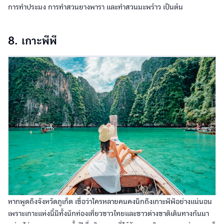
การทำประมง การทำสวนยางพารา และทำสวนมะพร้าว เป็นต้น
8. เกาะพีพี
หากพูดถึงจังหวัดภูเก็ต เชื่อว่าใครหลายคนคงนึกถึงเกาะพีพีอย่างแน่นอน
เพราะเกาะแห่งนี้มีทั้งนักท่องเที่ยวชาวไทยและชาวต่างชาติเดินทางกันมา