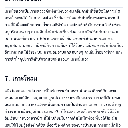
เกาะไข่นอกเป็นเกาะสวรรค์แห่งหนึ่งของทะเลอันดามันที่ขึ้นชื่อในความใส
ของน้ำทะเลไม่เป็นสองรองใคร ซึ่งมีความโดดเด่นในเรื่องของหาดทรายสี
ขาวที่มีเนื้อละเอียดนวล น้ำทะเลสีฟ้าใส และโขดหินที่เรียงรายสลับซับซ้อน
อยู่บริเวณรอบๆ เกาะ อีกทั้งนักท่องเที่ยวยังสามารถใกล้ชิดกับปลาหลาก
หลายชนิดที่แหวกว่ายไปมาที่บริเวณน้ำตื้น พร้อมทั้งให้อาหารได้อย่าง
สนุกสนาน นอกจากนี้ยังมีกิจกรรมอื่นๆ ที่ได้รับความนิยมจากนักท่องเที่ยว
อีกมากมาย ไม่ว่าจะเป็น การนอนอาบแดดสบายๆ ลงเล่นน้ำอย่างชิลๆ และ
การดำน้ำดูปะการังที่บริเวณโขดหินรอบๆ เกาะนั่นเอง
7. เกาะโหลน
หนึ่งในจุดหมายปลายทางที่ได้รับความนิยมจากนักท่องเที่ยวก็คือ เกาะ
โหลน เกาะที่มีความอุดมสมบูรณ์ของธรรมชาติและบรรยากาศที่เงียบสงบ
เหมาะอย่างยิ่งสำหรับใครที่ชื่นชอบความเป็นส่วนตัว โดยเกาะแห่งนี้ตั้งอยู่
ห่างจากตัวเมืองภูเก็ตประมาณ 20 กิโลเมตร และยังคงหลงเหลือวิถีชีวิต
อันเรียบง่ายของชาวบ้านที่ไม่เปลี่ยนไปจากเดิมให้นักท่องเที่ยวได้สัมผัส
และได้เรียนรู้อย่างใกล้ชิด ซึ่งอาชีพหลักๆ ของชาวบ้านบนเกาะแห่งนี้ก็คือ