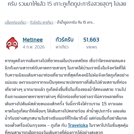
ครับ รวมมาให้แล้ว 15 เกาะภูเก็ตดูปะการังสวยสุดๆ ไปเลย
บล็อกท่องเที่ยว
ทัวร์ครับ พาเที่ยว
ดำน้ำดูปะการัง กับ 15 เกาะ
ภูเก็ต ในช่วงซัมเมอร์
Metinee
ทัวร์ครับ
51,663
4 ก.พ. 2026
พาเที่ยว
views
หากพูดถึงการเดินทางไปเที่ยวทะเลในประเทศไทย เชื่อว่าใครหลายคนคง
นึกถึงเกาะสวรรค์กับหาดทรายสวยๆ ในภาคใต้บ้านเราหนึ่งในจังหวัดที่ได้
รับความนิยมเดินทางมาท่องเที่ยวมากที่สุดก็คงหนีไม่พ้นจังหวัดภูเก็ตอย่าง
แน่นอน เพราะนอกจากจะเป็นจุดหมายปลายทางที่เต็มไปด้วยสถานที่ท่อง
เที่ยวต่างๆ มากมายแล้ว ภูเก็ตยังขึ้นชื่อในเรื่องของน้ำใสทะเลสวย รวมไป
ถึงเกาะและหาดทรายขาวต่างๆ ที่นักท่องเที่ยวอย่างเราไม่ควรพลาดที่จะ
เดินทางไปสัมผัสด้วยตนเองสักครั้ง วันนี้เราจึงได้รวบรวม 15 เกาะและ
หาดในภูเก็ตมาให้เพื่อนๆ ได้เดินทางไปคลายร้อน ดำน้ำดูปะการัง และเล่น
น้ำกันอย่างสนุกสนานในช่วงซัมเมอร์ที่ใกล้มาถึงนี้ แต่ก่อนอื่นก็อย่าลืมกด
จองตั๋วเครื่องบินกรุงเทพ - ภูเก็ต กับ
Traveloka
ในราคาโปรโมชั่นสุดคุ้ม
ที่คุณสามารถเลือกจองวันเดินทางที่ต้องการได้อย่างสะดวก