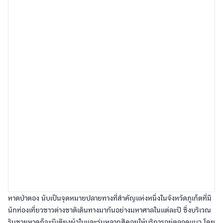
หาดป่าตอง นับเป็นจุดหมายปลายทางที่สำคัญแห่งหนึ่งในจังหวัดภูเก็ตที่มี
นักท่องเที่ยวชาวต่างชาติเดินทางมากันอย่างมหาศาลในแต่ละปี ซึ่งบริเวณ
ริมชายหาดก็จะมีเตียงผ้าใบและร่มหลากสีคอยให้บริการอยู่ตลอดแนว โดย