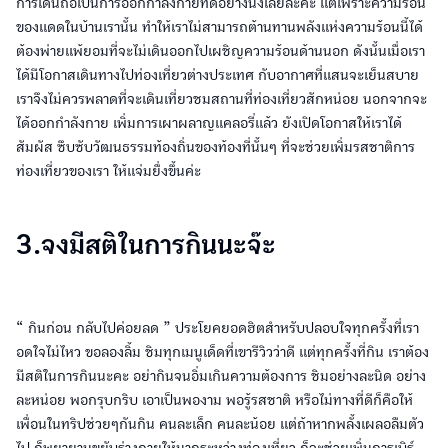
การเดินถือเป็นการออกกำลังกายที่ดีอย่างนึงเลยล่ะค่ะ แต่เพราะความร้อน
ของแดดในบ้านเรานั้น ทำให้เราไม่สามารถต้านทานพลังแห่งความร้อนนี้ได้
ต้องพ่ายแพ้ยอมที่จะไม่เดินออกไปเผชิญความร้อนด้านนอก ดังนั้นเมื่อเรา
ได้มีโอกาสเดินทางไปท่องเที่ยวต่างประเทศ กับอากาศที่แสนจะเย็นสบาย
เราจึงไม่ควรพลาดที่จะเดินเที่ยวชมสถานที่ท่องเที่ยวสักหน่อย นอกจากจะ
ได้ออกกำลังกาย เพิ่มการเผาผลาญแคลอรี่แล้ว ยังเปิดโอกาสให้เราได้
สัมผัส ซึบซับวัฒนธรรมท้องถิ่นของท้องที่นั้นๆ ที่จะช่วยเพิ่มรสชาติการ
ท่องเที่ยวของเรา ให้แจ่มยื่งขึ้นค่ะ
3.จงมีสติในการกินนะจ๊ะ
“ กินก่อน กลับไปค่อยลด ” ประโยคยอดฮิตสำหรับปลอบใจทุกครั้งที่เรา
อดใจไม่ไหว ขอลองลิ้ม ชิมทุกเมนูเด็ดที่เขารีวิวว่าดี แต่ทุกครั้งที่กิน เราต้อง
มีสติในการกินนะคะ อย่ากินจนอิ่มเกินความต้องการ ชิมอย่างละนิด อย่าง
ละหน่อย พอกรุบกริบ เอาเป็นพองาม พอรู้รสชาติ หรือไม่ทางที่ดีก็คือให้
เพื่อนในทริปช่วยๆกันกิน คนละเล็ก คนละน้อย แต่ถ้าหากพลั้งเผลอลืมตัว