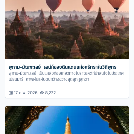
พุกาม-มัณฑะเลย์ เสน่ห์ของดินแดนแห่งศรัทธาในวิถีพุทธ
พุกาม-มัณฑะเลย์ เป็นแหล่งท่องเที่ยวทางโบราณคดีที่น่าสนใจในประเทศ
เมียนมาร์ ภาพผืนแผ่นดินกว้างขวางสุดลูกหูลูกตา
17 ก.พ. 2026
8,222