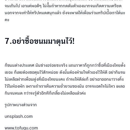
จนเกินไป เอาแค่พอดีๆ ไม่งัั้นถ้าหากกดดันตัวเองมากจนเกิดความเครียด
นอกจากจะทำให้ทริปหมดสนุกแล้ว ยังจะพาลให้เพื่อนร่วมทริปเบื่ิอเราได้นะ
คะ
7.อย่าซื้อขนมมาตุนไว้!
ก็ขนมต่างประเทศ มันช่างอร่อยซะจริง แถมราคาก็ถูกกว่าซื้อที่เมืองไทยตั้ง
เยอะ ก็เลยต้องขอตุนไว้สักหน่อย ดังนั้นต้องห้ามใจตัวเองไว้ให้ดี อย่ากินจน
ไม่เหลือฝากเพื่อนฝูงที่เมืองไทยนะคะ ถ้าจะให้ดีล่ะก็ อย่าเอาออกมาวางทิ้ง
ไว้ในห้องพัก เพราะถ้าเราเห็นความยั่วยวนของมัน อาจจะอดใจไม่ไหว เผลอ
กินจนหมด กว่าจะรู้ตัวอีกทีก็เกลี้ยงไม่เหลือแล้วค่ะ
รูปภาพบางส่วนจาก
unsplash.com
www.tofugu.com