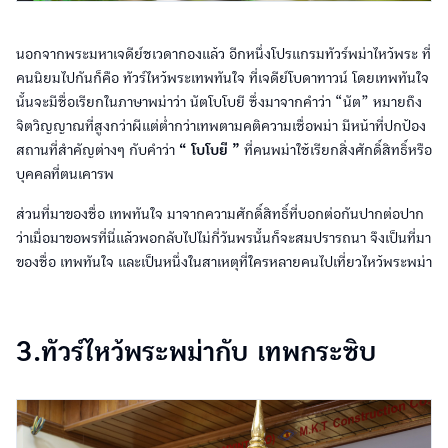
นอกจากพระมหาเจดีย์ชเวดากองแล้ว อีกหนึ่งโปรแกรมทัวร์พม่าไหว้พระ ที่
คนนิยมไปกันก็คือ ทัวร์ไหว้พระเทพทันใจ ที่เจดีย์โบดาทาวน์ โดยเทพทันใจ
นั้นจะมีชื่อเรียกในภาษาพม่าว่า นัตโบโบยี ซึ่งมาจากคำว่า “นัต” หมายถึง
จิตวิญญาณที่สูงกว่าผีแต่ต่ำกว่าเทพตามคติความเชื่อพม่า มีหน้าที่ปกป้อง
สถานที่สำคัญต่างๆ กับคำว่า
“ โบโบยี ”
ที่คนพม่าใช้เรียกสิ่งศักดิ์สิทธิ์หรือ
บุคคลที่ตนเคารพ
ส่วนที่มาของชื่อ เทพทันใจ มาจากความศักดิ์สิทธิ์ที่บอกต่อกันปากต่อปาก
ว่าเมื่อมาขอพรที่นี่แล้วพอกลับไปไม่กี่วันพรนั้นก็จะสมปรารถนา จึงเป็นที่มา
ของชื่อ เทพทันใจ และเป็นหนึ่งในสาเหตุที่ใครหลายคนไปเที่ยวไหว้พระพม่า
3.ทัวร์ไหว้พระพม่ากับ เทพกระซิบ