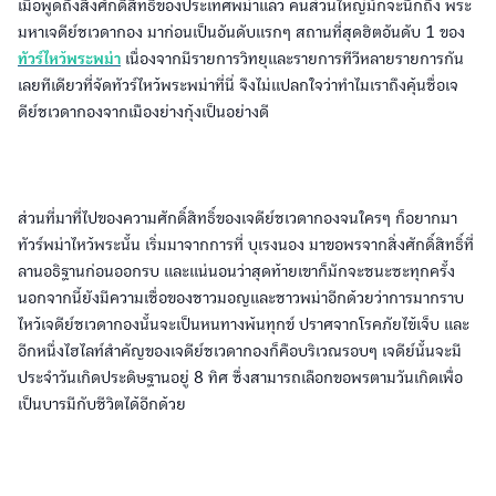
เมื่อพูดถึงสิ่งศักดิ์สิทธิ์ของประเทศพม่าแล้ว คนส่วนใหญ่มักจะนึกถึง พระ
มหาเจดีย์ชเวดากอง มาก่อนเป็นอันดับแรกๆ สถานที่สุดฮิตอันดับ 1 ของ
ทัวร์ไหว้พระพม่า
เนื่องจากมีรายการวิทยุและรายการทีวีหลายรายการกัน
เลยทีเดียวที่จัดทัวร์ไหว้พระพม่าที่นี่ จึงไม่แปลกใจว่าทำไมเราถึงคุ้นชื่อเจ
ดีย์ชเวดากองจากเมืองย่างกุ้งเป็นอย่างดี
ส่วนที่มาที่ไปของความศักดิ์สิทธิ์ของเจดีย์ชเวดากองจนใครๆ ก็อยากมา
ทัวร์พม่าไหว้พระนั้น เริ่มมาจากการที่ บุเรงนอง มาขอพรจากสิ่งศักดิ์สิทธิ์ที่
ลานอธิฐานก่อนออกรบ และแน่นอนว่าสุดท้ายเขาก็มักจะชนะซะทุกครั้ง
นอกจากนี้ยังมีความเชื่อของชาวมอญและชาวพม่าอีกด้วยว่าการมากราบ
ไหว้เจดีย์ชเวดากองนั้นจะเป็นหนทางพ้นทุกข์ ปราศจากโรคภัยไข้เจ็บ และ
อีกหนึ่งไฮไลท์สำคัญของเจดีย์ชเวดากองก็คือบริเวณรอบๆ เจดีย์นั้นจะมี
ประจำวันเกิดประดิษฐานอยู่ 8 ทิศ ซึ่งสามารถเลือกขอพรตามวันเกิดเพื่อ
เป็นบารมีกับชีวิตได้อีกด้วย