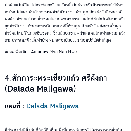
ปกติ แต่ไม่มีใครไปกระซิบอะไร จนวันหนึ่งไกด์จากทัวร์ไหวพระพม่าได้พา
คนไทยไปและเห็นป้ายภาษาพม่าที่เขียนว่า “ห้ามพูดเสียงดัง” เนื่องจากมี
พ่อค้าแม่ขายบริเวณนั้นชอบโหวกเหวกโวยวาย แต่ไกด์เข้าใจผิดจึงบอกกับ
ลูกทัวร์ไปว่า “ถ้าจะขอพรกับเทพองค์นี้ห้ามพูดเสียงดัง” หลังจากนั้นลูก
ทัวร์คนไทยก็ไปกระซิบขอพร ซึ่งแน่นอนชาวพม่าเห็นคนไทยทำและสมหวัง
ตามปรารถนาจึงเริ่มทำบ้าง จนกลายเป็นธรรมเนียมปฏิบัติในที่สุด
ข้อมูลเพิ่มเติม : Amadaw Mya Nan Nwe
4.สักการะพระเขี้ยวแก้ว ศรีลังกา
(Dalada Maligawa)
แผนที่ :
Dalada Maligawa
ที่ย่างกุ้งยังมีสิ่งศักดิ์สิทธิ์อีกชิ้นหนึ่งที่คู่ควรกับการไปไหว้พระพม่านั่นคือ