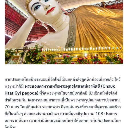
หากประเทศไทยมีพระนอนที่วัดโพธิ์เป็นแหล่งดึงดูดนักท่องเที่ยวแล้ว ไหว้
พระพม่าก็มี
พระนอนตาหวานหรือพระพุทธไสยาสน์เจาทัตยี (Chauk
Htat Gyi pagoda)
ที่วัดพระพุทธไสยาสน์เจาทัตยี เป็นอีกหนึ่งไฮไลท์
สำคัญเช่นกัน โดยพระนอนตาหวานนี้เป็นพระพุทธรูปขนาดยาวประมาณ
70 เมตร ใหญ่ที่สุดในประเทศพม่า มีจุดเด่นตรงที่ดวงตาที่ดูหวานและจีวร
ที่เป็นพลิ้วๆ ส่วนตรงใจกลางฝ่าพระบาทนั้นจะมีรูปมงคล 108 ประการ
นอกจากนั้นพระบาทยังมีลักษณะซ้อนกันทำให้แตกต่างกับศิลปะแบบไทย
อีกด้วย