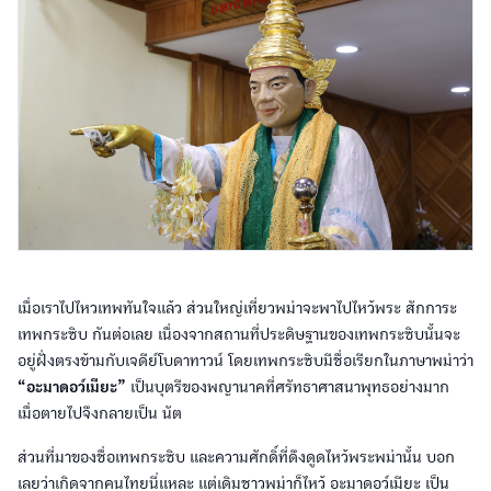
เมื่อเราไปไหวเทพทันใจแล้ว ส่วนใหญ่เที่ยวพม่าจะพาไปไหว้พระ สักการะ
เทพกระซิบ กันต่อเลย เนื่องจากสถานที่ประดิษฐานของเทพกระซิบนั้นจะ
อยู่ฝั่งตรงข้ามกับเจดีย์โบดาทาวน์ โดยเทพกระซิบมีชื่อเรียกในภาษาพม่าว่า
“อะมาดอว์เมียะ”
เป็นบุตรีของพญานาคที่ศรัทธาศาสนาพุทธอย่างมาก
เมื่อตายไปจึงกลายเป็น นัต
ส่วนที่มาของชื่อเทพกระซิบ และความศักดิ์ที่ดึงดูดไหว้พระพม่านั้น บอก
เลยว่าเกิดจากคนไทยนี่แหละ แต่เดิมชาวพม่าก็ไหว้ อะมาดอว์เมียะ เป็น