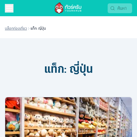
บล็อกท่องเที่ยว
แท็ก: ญี่ปุ่น
แท็ก:
ญี่ปุ่น