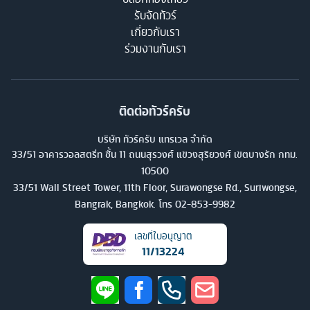
วัดทามันอายุน หรือวัดเม็งวี 1 ใน 6 ของวัดเก่าแก่ที่สวยงามที่สุดบน
รับจัดทัวร์
เกี่ยวกับเรา
เกาะบาหลี ก่อนเดินทางไปที่เทือกเขาเบดูกัล เพื่อชมนาขั้นบันไดและ
ร่วมงานกับเรา
พื้นที่การเกษตรในบริเวณใกล้เคียง จากนั้นมุ่งหน้าสู่วัดอูลันดานู บรา
ตัน 1 ใน 5 วัดสำคัญบนเกาะบาหลี ต่อด้วยการแวะชมความงามที่วัดทา
นาห์ล็อต ซึ่งตั้งอยู่บนเกาะริมทะเล แวะช้อปปิ้งร้านขายของฝาก และ
ชมความตระการตาในสวนพระวิษณุอันยิ่งใหญ่ ก่อนไปเยือนหาด
ติดต่อทัวร์ครับ
Nusa Dua เพื่อชม water blow อันโด่งดัง แล้วไปเดินเล่นริมหาดจิม
บริษัท ทัวร์ครับ แทรเวล จำกัด
บารันอันแสนโรแมนติกในช่วงเย็น จากนั้นมุ่งหน้าสู่บรูไน เพื่อไปเยือน
33/51 อาคารวอลสตรีท ชั้น 11 ถนนสุรวงศ์ แขวงสุริยวงศ์ เขตบางรัก กทม.
มัสยิด Jame Asr Hassanil Bolkiah หรือมัสยิดทองคำ ซึ่งเป็น
10500
มัสยิดประจำชาติของบรูไน แล้วไปชมพิพิธภัณฑ์ Islamic Gallery อัน
33/51 Wall Street Tower, 11th Floor, Surawongse Rd., Suriwongse,
Bangrak, Bangkok. โทร
02-853-9982
เต็มไปด้วยข้าวของล้ำค่า ก่อนมุ่งหน้าไปล่องเรือชมหมู่บ้านกลางน้ำ
Kampong Ayer ซึ่งเก่าแก่กว่า 1,300 ปี และเป็นหมู่บ้านกลางน้ำที่
เลขที่ใบอนุญาต
ใหญ่ที่สุดในโลกเป็นการปิดท้าย เชื่อว่าทัวร์บรูไนทริปนี้จะทำให้สาย
11/13224
วัฒนธรรมสนุกและประทับใจได้แบบร้อยเปอร์เซ็นต์เลยทีเดียว