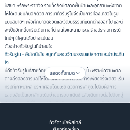
มัสยิด หรือพระราชวัง รวมทั้งยังมีตลาดพื้นบ้านและอุทยานแห่งชาติ
ให้ได้เดินชมกันอีกด้วย การมาทัวร์บรูไนจึงเป็นการท่องเที่ยวในรูป
แบบสบายๆ เพื่อศึกษาวิถีชีวิตและวัฒนธรรมที่แตกต่างออกไป และนี่
จะเป็นอีกหนึ่งทริปเดินทางที่น่าสนใจและสามารถสร้างประสบการณ์
ใหม่ๆ ให้คุณได้อย่างแน่นอน
ตัวอย่างทัวร์บรูไนที่น่าสนใจ
ทัวร์บรูไน - อินโดนีเซีย สนุกกับสองวัฒนธรรมแปลกตาและน่าประทับ
ใจ
นี่คือทัวร์บรูไนที่สายวัฒนธรรมท้องถิ่นต้องแฮปปี้ เพราะมีความแตก
แสดงทั้งหมด
ต่างถึงสองอารมณ์ให้ได้สัมผัสกันในการเดินทางเพียงครั้งเดียว เริ่ม
ทริปที่เกาะบาหลี ประเทศอินโดนีเซีย ด้วยการพาคุณไปสัมผัสการ
แสดงอันเป็นเอกลักษณ์อย่างบารอง แด๊นซ์ แล้วเดินทางต่อไปยังหมู่
บ้านคินตามณี ที่นี่คุณจะได้เพลินกับอากาศเย็นสบายและทิวทัศน์ของ
ภูเขาไฟบาร์ตูห์ แล้วไปชมวัดเตียร์ตาอัมปีล หรือวัดน้ำพุศักดิ์สิทธิ์ ซึ่ง
หลายคนเชื่อว่าการได้อาบน้ำที่นี่จะทำให้เกิดความเป็นสิริมงคลในชีวิต
ทัวร์ตามไลฟ์สไตล์
แล้วไปช้อปปิ้งกันต่อให้เพลินในตลาดปราบเซียน ต่อด้วยการไปเยือน
บล็อกท่องเที่ยว