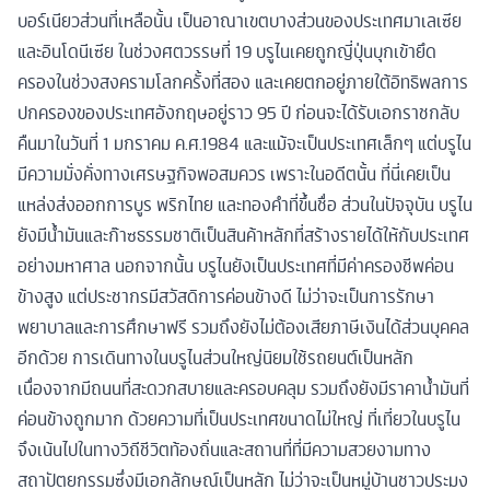
บอร์เนียวส่วนที่เหลือนั้น เป็นอาณาเขตบางส่วนของประเทศมาเลเซีย
และอินโดนีเซีย ในช่วงศตวรรษที่ 19 บรูไนเคยถูกญี่ปุ่นบุกเข้ายึด
ครองในช่วงสงครามโลกครั้งที่สอง และเคยตกอยู่ภายใต้อิทธิพลการ
ปกครองของประเทศอังกฤษอยู่ราว 95 ปี ก่อนจะได้รับเอกราชกลับ
คืนมาในวันที่ 1 มกราคม ค.ศ.1984 และแม้จะเป็นประเทศเล็กๆ แต่บรูไน
มีความมั่งคั่งทางเศรษฐกิจพอสมควร เพราะในอดีตนั้น ที่นี่เคยเป็น
แหล่งส่งออกการบูร พริกไทย และทองคำที่ขึ้นชื่อ ส่วนในปัจจุบัน บรูไน
ยังมีน้ำมันและก๊าซธรรมชาติเป็นสินค้าหลักที่สร้างรายได้ให้กับประเทศ
อย่างมหาศาล นอกจากนั้น บรูไนยังเป็นประเทศที่มีค่าครองชีพค่อน
ข้างสูง แต่ประชากรมีสวัสดิการค่อนข้างดี ไม่ว่าจะเป็นการรักษา
พยาบาลและการศึกษาฟรี รวมถึงยังไม่ต้องเสียภาษีเงินได้ส่วนบุคคล
อีกด้วย การเดินทางในบรูไนส่วนใหญ่นิยมใช้รถยนต์เป็นหลัก
เนื่องจากมีถนนที่สะดวกสบายและครอบคลุม รวมถึงยังมีราคาน้ำมันที่
ค่อนข้างถูกมาก ด้วยความที่เป็นประเทศขนาดไม่ใหญ่ ที่เที่ยวในบรูไน
จึงเน้นไปในทางวิถีชีวิตท้องถิ่นและสถานที่ที่มีความสวยงามทาง
สถาปัตยกรรมซึ่งมีเอกลักษณ์เป็นหลัก ไม่ว่าจะเป็นหมู่บ้านชาวประมง