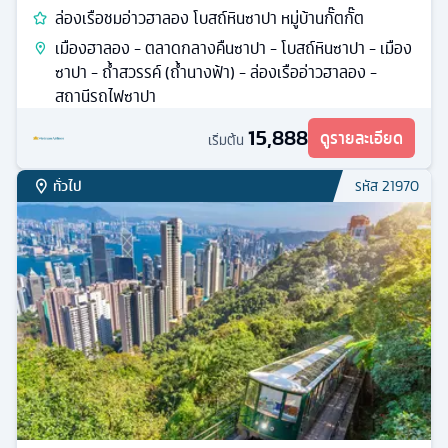
ล่องเรือชมอ่าวฮาลอง โบสถ์หินซาปา หมู่บ้านกั๊ตกั๊ต
เมืองฮาลอง - ตลาดกลางคืนซาปา - โบสถ์หินซาปา - เมือง
ซาปา - ถ้ำสวรรค์ (ถ้ำนางฟ้า) - ล่องเรืออ่าวฮาลอง -
สถานีรถไฟซาปา
15,888
ดูรายละเอียด
เริ่มต้น
ทั่วไป
รหัส
21970