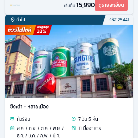
15,990
ดูรายละเอียด
เริ่มต้น
ทั่วไป
รหัส
25441
ลดสูงสุด
33
%
ชิงเต่า + หลายเมือง
ทัวร์
จีน
7
วัน
5
คืน
ส.ค. / ก.ย. / ต.ค. / พ.ย. /
11
มื้ออาหาร
ธ.ค. / ม.ค. / ก.พ. / มี.ค.