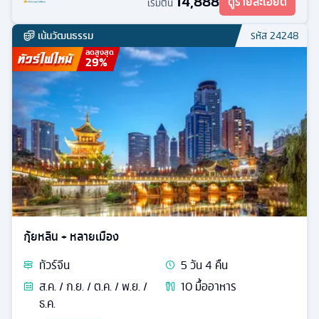
14,888
ดูรายละเอียด
เริ่มต้น
เน้นวัฒนธรรม
รหัส
24248
ลดสูงสุด
29
%
กุ้ยหลิน + หลายเมือง
ทัวร์
จีน
5
วัน
4
คืน
ส.ค. / ก.ย. / ต.ค. / พ.ย. /
10
มื้ออาหาร
ธ.ค.