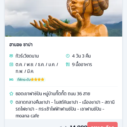
ฮานอย ซาปา
ทัวร์
เวียดนาม
4
วัน
3
คืน
ต.ค. / พ.ย. / ธ.ค. / ม.ค. /
9
มื้ออาหาร
ก.พ. / มี.ค.
ที่พักระดับ
ยอดเขาฟาซิปัน หมู่บ้านกั๊ตกั๊ต ถนน 36 สาย
ตลาดกลางคืนซาปา - โบสถ์หินซาปา - เมืองซาปา - สถานี
รถไฟซาปา - กระเช้าไฟฟ้าฟานซีปัน - เขาฟานซีปัน -
moana cafe