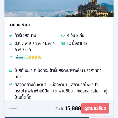
ฮานอย ซาปา
ทัวร์
เวียดนาม
4
วัน
3
คืน
ต.ค. / พ.ย. / ธ.ค. / ม.ค. /
10
มื้ออาหาร
ก.พ. / มี.ค.
ที่พักระดับ
โบสถ์หินซาปา นั่งกระเช้าขึ้นยอดเขาฟาซิปัน ปราสาทตา
มด๋าว
ตลาดกลางคืนซาปา - เมืองซาปา - สถานีรถไฟซาปา -
กระเช้าไฟฟ้าฟานซีปัน - เขาฟานซีปัน - moana cafe - หมู่
บ้านกั๊ตกั๊ต
15,888
ดูรายละเอียด
เริ่มต้น