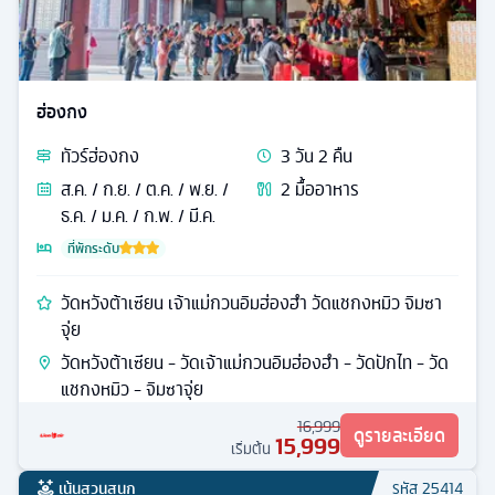
ฮ่องกง
ทัวร์
ฮ่องกง
3
วัน
2
คืน
ส.ค. / ก.ย. / ต.ค. / พ.ย. /
2
มื้ออาหาร
ธ.ค. / ม.ค. / ก.พ. / มี.ค.
ที่พักระดับ
วัดหวังต้าเซียน เจ้าแม่กวนอิมฮ่องฮำ วัดแชกงหมิว จิมซา
จุ่ย
วัดหวังต้าเซียน - วัดเจ้าแม่กวนอิมฮ่องฮำ - วัดปักไท - วัด
แชกงหมิว - จิมซาจุ่ย
16,999
ดูรายละเอียด
15,999
เริ่มต้น
เน้นสวนสนุก
รหัส
25414