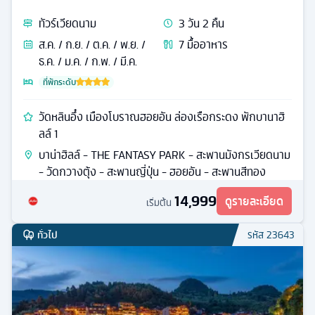
ทัวร์
เวียดนาม
3
วัน
2
คืน
ส.ค. / ก.ย. / ต.ค. / พ.ย. /
7
มื้ออาหาร
ธ.ค. / ม.ค. / ก.พ. / มี.ค.
ที่พักระดับ
วัดหลินอึ๋ง เมืองโบราณฮอยอัน ล่องเรือกระดง พักบานาฮิ
ลล์ 1
บาน่าฮิลล์ - THE FANTASY PARK - สะพานมังกรเวียดนาม
- วัดกวางตุ้ง - สะพานญี่ปุ่น - ฮอยอัน - สะพานสีทอง
14,999
ดูรายละเอียด
เริ่มต้น
ทั่วไป
รหัส
23643