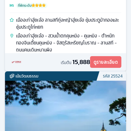
ที่พักระดับ
เมืองเก่าฮุ่ยเจ๋อ ลานสกีทุ่งหญ้าฮุ่ยเจ๋อ ซุ้มประตูม้าทองและ
ซุ้มประตูไก่หยก
เมืองเก่าฮุ่ยเจ๋อ - สวนน้ำตกคุนหมิง - คุนหมิง - ตำหนัก
ทองจินเตี้ยนคุนหมิง - จัสตุรัสเหรียญโบราณ - ลานสกี -
ถนนคนเดินหนานผิง
15,888
ดูรายละเอียด
เริ่มต้น
เน้นวัฒนธรรม
รหัส
25524