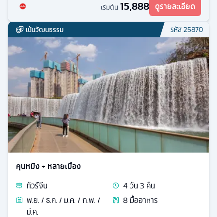
15,888
ดูรายละเอียด
เริ่มต้น
เน้นวัฒนธรรม
รหัส
25870
คุนหมิง + หลายเมือง
ทัวร์
จีน
4
วัน
3
คืน
พ.ย. / ธ.ค. / ม.ค. / ก.พ. /
8
มื้ออาหาร
มี.ค.