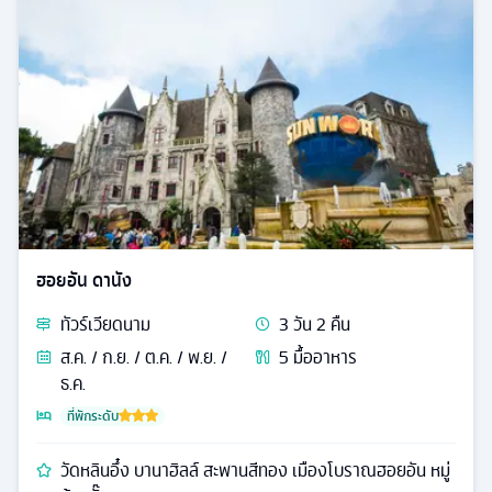
ฮอยอัน ดานัง
ทัวร์
เวียดนาม
3
วัน
2
คืน
ส.ค. / ก.ย. / ต.ค. / พ.ย. /
5
มื้ออาหาร
ธ.ค.
ที่พักระดับ
วัดหลินอึ๋ง บานาฮิลล์ สะพานสีทอง เมืองโบราณฮอยอัน หมู่