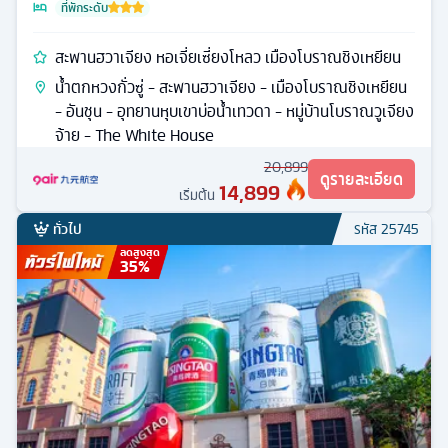
ที่พักระดับ
สะพานฮวาเจียง หอเจี่ยเซี่ยงโหลว เมืองโบราณชิงเหยียน
น้ำตกหวงกั่วซู่ - สะพานฮวาเจียง - เมืองโบราณชิงเหยียน
- อันชุน - อุทยานหุบเขาบ่อน้ำเทวดา - หมู่บ้านโบราณวูเจียง
จ้าย - The White House
20,899
ดูรายละเอียด
14,899
เริ่มต้น
ทั่วไป
รหัส
25745
ลดสูงสุด
35
%