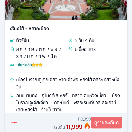
เซี่ยงไฮ้ + หลายเมือง
ทัวร์
จีน
5
วัน
4
คืน
ส.ค. / ก.ย. / ต.ค. / พ.ย. /
6
มื้ออาหาร
ธ.ค. / ม.ค. / ก.พ. / มี.ค.
ที่พักระดับ
เมืองโบราณจูเจียเจี่ยว หาดเจ้าพ่อเซี่ยงไฮ้ อิสระเที่ยวหนึ่ง
วัน
ถนนนานกิง - อุโมงค์เลเซอร์ - ตลาดเฉินหวังเมี่ยว - เมือง
โบราณจูเจียเจี่ยว - เดอะบันด์ - ฟลอเรนเทียวิลเลจเอาท์
เลตเซี่ยงไฮ้ - ร้านใบชาจีน
119,999
ดูรายละเอียด
11,999
เริ่มต้น