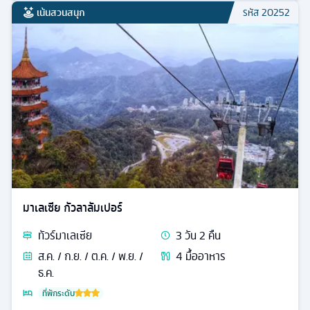
เน้นสวนสนุก
รหัส
20252
มาเลเซีย กัวลาลัมเปอร์
ทัวร์
มาเลเซีย
3
วัน
2
คืน
ส.ค. / ก.ย. / ต.ค. / พ.ย. /
4
มื้ออาหาร
ธ.ค.
ที่พักระดับ