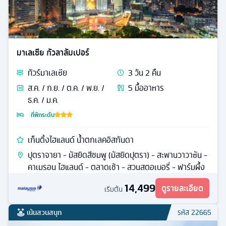
มาเลเซีย กัวลาลัมเปอร์
ทัวร์
มาเลเซีย
3
วัน
2
คืน
ส.ค. / ก.ย. / ต.ค. / พ.ย. /
5
มื้ออาหาร
ธ.ค. / ม.ค.
ที่พักระดับ
เก็นติ้งไฮแลนด์ น้ำตกเลคอิสกันดา
ปุตราจายา - มัสยิดสีชมพู (มัสยิดปุตรา) - สะพานวาวาซัน -
คาเมรอน ไฮแลนด์ - ตลาดเช้า - สวนสตอเบอรี่ - ฟาร์มผึ้ง
14,499
ดูรายละเอียด
เริ่มต้น
เน้นสวนสนุก
รหัส
22665