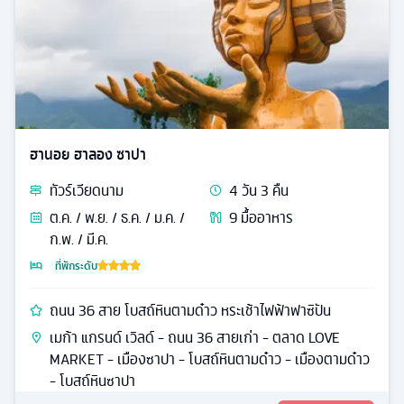
ฮานอย ฮาลอง ซาปา
ทัวร์
เวียดนาม
4
วัน
3
คืน
ต.ค. / พ.ย. / ธ.ค. / ม.ค. /
9
มื้ออาหาร
ก.พ. / มี.ค.
ที่พักระดับ
ถนน 36 สาย โบสถ์หินตามด๋าว หระเช้าไฟฟ้าฟาซิปัน
เมก้า แกรนด์ เวิลด์ - ถนน 36 สายเก่า - ตลาด LOVE
MARKET - เมืองซาปา - โบสถ์หินตามด๋าว - เมืองตามด๋าว
- โบสถ์หินซาปา