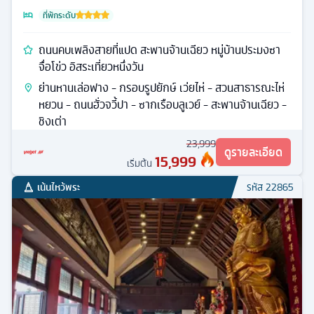
ที่พักระดับ
ถนนคบเพลิงสายที่แปด สะพานจ้านเฉียว หมู่บ้านประมงซา
จื่อโข่ว อิสระเที่ยวหนึ่งวัน
ย่านหานเล่อฟาง - กรอบรูปยักษ์ เว่ยไห่ - สวนสาธารณะไห่
หยวน - ถนนฮั่วจวี้ปา - ซากเรือบลูเวย์ - สะพานจ้านเฉียว -
ชิงเต่า
23,999
ดูรายละเอียด
15,999
เริ่มต้น
เน้นไหว้พระ
รหัส
22865