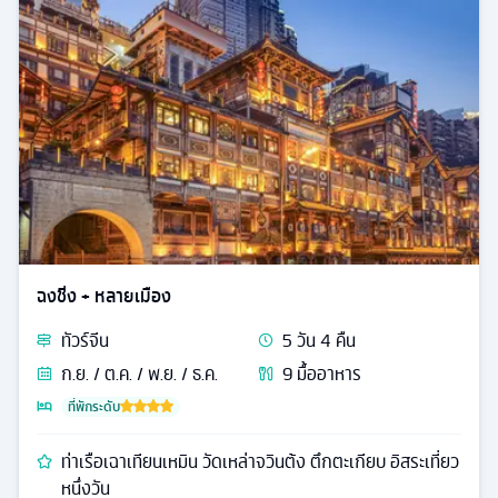
ฉงชิ่ง + หลายเมือง
ทัวร์
จีน
5
วัน
4
คืน
ก.ย. / ต.ค. / พ.ย. / ธ.ค.
9
มื้ออาหาร
ที่พักระดับ
ท่าเรือเฉาเทียนเหมิน วัดเหล่าจวินต้ง ตึกตะเกียบ อิสระเที่ยว
หนึ่งวัน