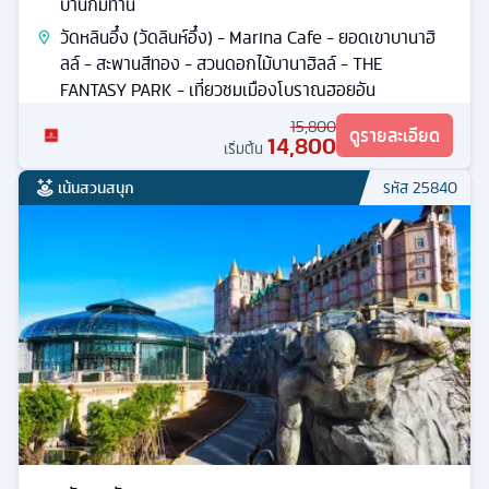
บ้านกั๊มทาน
วัดหลินอึ๋ง (วัดลินห์อึ๋ง) - Marina Cafe - ยอดเขาบานาฮิ
ลล์ - สะพานสีทอง - สวนดอกไม้บานาฮิลล์ - THE
FANTASY PARK - เที่ยวชมเมืองโบราณฮอยอัน
15,800
ดูรายละเอียด
14,800
เริ่มต้น
เน้นสวนสนุก
รหัส
25840