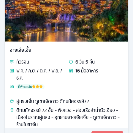
จางเจียเจี้ย
ทัวร์
จีน
6
วัน
5
คืน
พ.ค. / ก.ย. / ต.ค. / พ.ย. /
16
มื้ออาหาร
ธ.ค.
ที่พักระดับ
ฝูหรงเจิ้น ภูเขาเจ็ดดาว ตึกมหัศจรรย์72
ตึกมหัศจรรย์ 72 ชั้น - ฟ่งหวง - ล่องเรือลําน้ำถัวเจียง -
เมืองโบราณฝูหลง - อุทยานจางเจียเจี้ย - ภูเขาเจ็ดดาว -
ร้านใบชาจีน