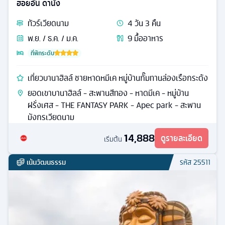
ฮอยอัน ดานัง
ทัวร์
เวียดนาม
4
วัน
3
คืน
พ.ย. / ธ.ค. / ม.ค.
9
มื้ออาหาร
ที่พักระดับ
เที่ยวบานาฮิลล์ ชายหาดหมีเค หมู่บ้านกั๊มทานล่องเรือกระด้ง
ยอดเขาบานาฮิลล์ - สะพานสีทอง - หาดมีเค - หมู่บ้าน
ฝรั่งเศส - THE FANTASY PARK - Apec park - สะพาน
มังกรเวียดนาม
14,888
ดูรายละเอียด
เริ่มต้น
เน้นวัฒนธรรม
รหัส
25511