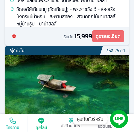
นั่งสามล้อชมพระราชวัง วัดหลินอึ๋ง พักบานาฮิลล์ 1
วัดเจดีย์เทียนหมู (วัดเทียนมู่) - พระราชวังเว้ - ล่องเรือ
มังกรแม่น้ำหอม - สะพานสีทอง - สวนดอกไม้บานาฮิลล์ -
หมู่บ้านธูป - บาน่าฮิลล์
15,999
ดูรายละเอียด
เริ่มต้น
ทั่วไป
รหัส
25721
คุยกับทัวร์ครับ
เรียงตาม
ตัวช่วยค้นหา
โทรถาม
คุยไลน์