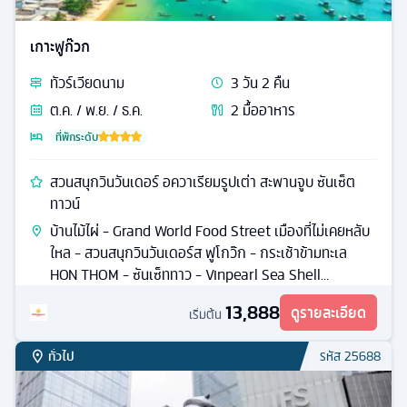
เกาะฟูก๊วก
ทัวร์
เวียดนาม
3
วัน
2
คืน
ต.ค. / พ.ย. / ธ.ค.
2
มื้ออาหาร
ที่พักระดับ
สวนสนุกวินวันเดอร์ อควาเรียมรูปเต่า สะพานจูบ ซันเซ็ต
ทาวน์
บ้านไม้ไผ่ - Grand World Food Street เมืองที่ไม่เคยหลับ
ใหล - สวนสนุกวินวันเดอร์ส ฟูโกว๊ก - กระเช้าข้ามทะเล
HON THOM - ซันเซ็ททาว - Vinpearl Sea Shell
Aquarium - สะพานจูบ
13,888
ดูรายละเอียด
เริ่มต้น
ทั่วไป
รหัส
25688