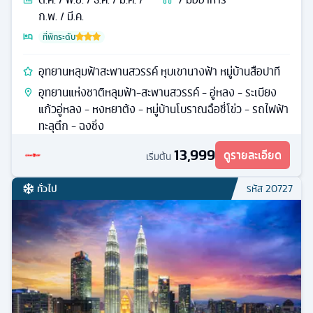
ก.พ. / มี.ค.
ที่พักระดับ
อุทยานหลุมฟ้าสะพานสวรรค์ หุบเขานางฟ้า หมู่บ้านสือปาที
อุทยานแห่งชาติหลุมฟ้า-สะพานสวรรค์ - อู่หลง - ระเบียง
แก้วอู่หลง - หงหยาต้ง - หมู่บ้านโบราณฉือชี่โข่ว - รถไฟฟ้า
ทะลุตึก - ฉงชิ่ง
13,999
ดูรายละเอียด
เริ่มต้น
ทั่วไป
รหัส
20727