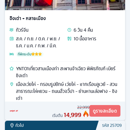
ชิงเต่า + หลายเมือง
ทัวร์
จีน
6
วัน
4
คืน
ส.ค. / ก.ย. / ต.ค. / พ.ย. /
10
มื้ออาหาร
ธ.ค. / ม.ค. / ก.พ. / มี.ค.
ที่พักระดับ
YNT01เที่ยวสามเมืองท่า สะพานจ้าเฉียว พิพิธภัณฑ์ เบียร์
ชิงเต่า
เมืองเว่ยไห่ - กรอบรูปยักษ์ เว่ยไห่ - ซากเรือบลูเวย์ - สวน
สาธารณะไห่หยวน - ถนนฮั่วจวี้ปา - ย่านหานเล่อฟาง - ชิง
เต่า
22,999
ดูรายละเอียด
14,999
เริ่มต้น
ทั่วไป
รหัส
25709