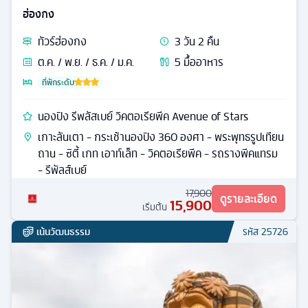
ฮ่องกง
ทัวร์
ฮ่องกง
3
วัน
2
คืน
ต.ค. / พ.ย. / ธ.ค. / ม.ค.
5
มื้ออาหาร
ที่พักระดับ
นองปิง รีพลัสเบย์ วิคตอเรียพีค Avenue of Stars
เกาะลันเตา - กระเช้านองปิง 360 องศา - พระพุทธรูปเทียน
ถาน - ซิตี้ เกท เอาท์เล็ท - วิคตอเรียพีค - รถรางพีคแทรม
- รีพัลส์เบย์
17,900
ดูรายละเอียด
15,900
เริ่มต้น
เน้นวัฒนธรรม
รหัส
25726