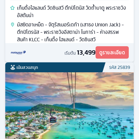
เก็นติ้งไฮแลนด์ วัดชินสวี ตึกปิโตนัส วัดถ้ำบาตู พระราชวัง
อัสตันน่า
มัสยิดอาเหม็ด - จัตุรัสเมอร์เดก้า (เสาธง Union Jack) -
ตึกปิโตรนัส - พระราชวังอีสตาน่า ไนการ่า - ห้างสรรพ
สินค้า KLCC - เก็นติ้ง ไฮแลนด์ - วัดชินสวี
13,499
ดูรายละเอียด
เริ่มต้น
เน้นสวนสนุก
รหัส
25839