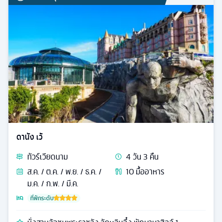
ดานัง เว้
ทัวร์
เวียดนาม
4
วัน
3
คืน
ส.ค. / ต.ค. / พ.ย. / ธ.ค. /
10
มื้ออาหาร
ม.ค. / ก.พ. / มี.ค.
ที่พักระดับ