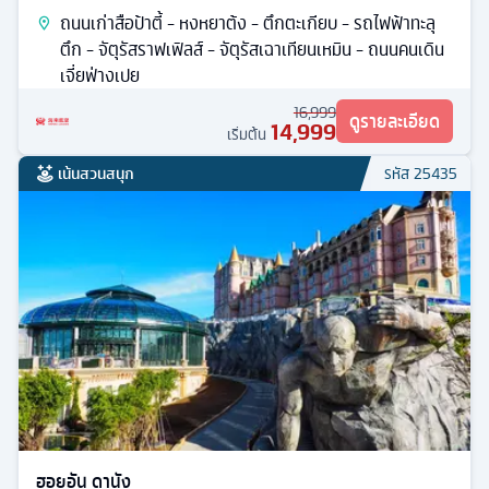
ถนนเก่าสือป้าตี้ - หงหยาต้ง - ตึกตะเกียบ - รถไฟฟ้าทะลุ
ตึก - จัตุรัสราฟเฟิลส์ - จัตุรัสเฉาเทียนเหมิน - ถนนคนเดิน
เจี่ยฟ่างเปย
16,999
ดูรายละเอียด
14,999
เริ่มต้น
เน้นสวนสนุก
รหัส
25435
ฮอยอัน ดานัง