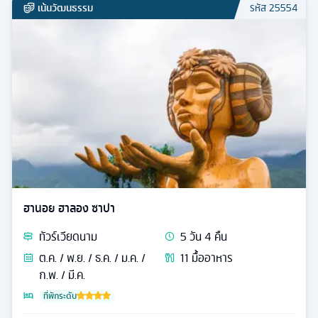
เน้นวัฒนธรรม
รหัส
25554
ฮานอย ฮาลอง ซาปา
ทัวร์
เวียดนาม
5
วัน
4
คืน
ต.ค. / พ.ย. / ธ.ค. / ม.ค. /
11
มื้ออาหาร
ก.พ. / มี.ค.
ที่พักระดับ