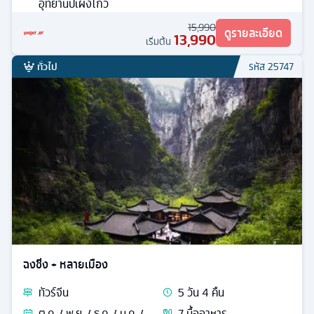
อุทยานปี้เผิงโกว
15,990
ดูรายละเอียด
13,990
เริ่มต้น
ทั่วไป
รหัส
25747
ฉงชิ่ง + หลายเมือง
ทัวร์
จีน
5
วัน
4
คืน
ต.ค. / พ.ย. / ธ.ค. / ม.ค. /
7
มื้ออาหาร