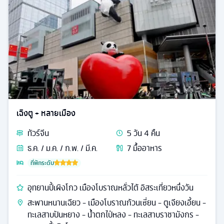
เฉิงตู + หลายเมือง
ทัวร์
จีน
5
วัน
4
คืน
ธ.ค. / ม.ค. / ก.พ. / มี.ค.
7
มื้ออาหาร
ที่พักระดับ
อุทยานปี้เผิงโกว เมืองโบราณหลั่วไต้ อิสระเที่ยวหนึ่งวัน
สะพานหนานเฉียว - เมืองโบราณก้วนเซี่ยน - ตูเจียงเอี้ยน -
ทะเลสาบปันหยาง - น้ำตกไป่หลง - ทะเลสาบราชามังกร -