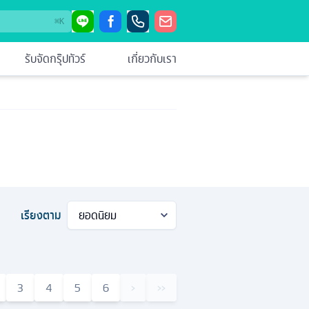
⌘
K
รับจัดกรุ๊ปทัวร์
เกี่ยวกับเรา
เรียงตาม
3
4
5
6
›
››