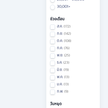
30,001+
ช่วงเดือน
ส.ค.
172
ก.ย.
142
ต.ค.
108
ก.ค.
76
พ.ย.
25
ธ.ค.
23
มิ.ย.
19
พ.ค.
13
ม.ค.
13
ก.พ.
9
วันหยุด