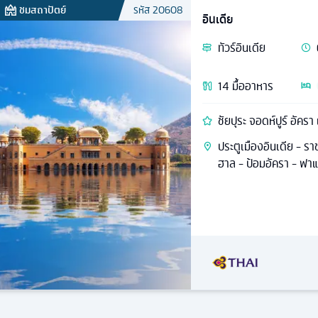
ชมสถาปัตย์
รหัส
20608
อินเดีย
ทัวร์
อินเดีย
14
มื้ออาหาร
ชัยปุระ จอดห์ปูร์ อัครา 
ประตูเมืองอินเดีย - ร
ฮาล - ป้อมอัครา - ฟาแต