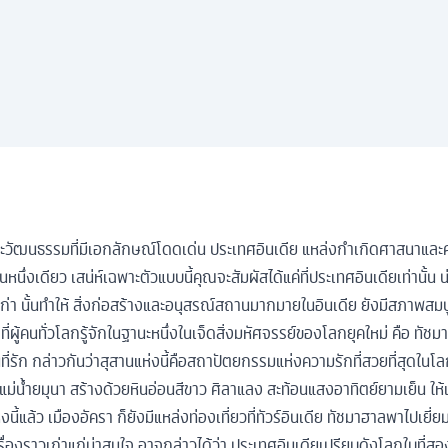
และวัฒนธรรมที่มีเอกลักษณ์โดดเด่น ประเทศอินเดีย แหล่งกำเกิดศาสนาแล
ึ่งเดียว เสน่ห์เฉพาะตัวแบบนี้คุณจะสัมผัสได้แค่ที่ประเทศอินเดียเท่านั้น
บบเก่า นั้นทำให้ สิ่งก่อสร้างและอนุสรณ์สถานมากมายในอินเดีย ยังมีสภาพสม
ที่ผู้คนทั่วโลกรู้จักในฐานะหนึ่งในเจ็ดสิ่งมหัศจรรย์ของโลกยุคใหม่ คือ ทัช
นที่รัก กล่าวกันว่าสุสานแห่งนี้คือสถาปัตยกรรมแห่งความรักที่สวยที่สุดในโ
ั่งแม่น้ำยมุนา สร้างด้วยหินอ่อนสีขาว ศิลาแลง สะท้อนแสงอาทิตย์ยามเย็น ใ
แล้ว เมืองอัครา ก็ยังมีแหล่งท่องเที่ยวที่ทัวร์อินเดีย ทัชมาฮาลพาไปเยี่ยมช
งราวเก่าแก่น่าสนใจ อาจกล่าวได้ว่า ประเทศอินเดียเปรียบดังโลกใบที่สอง 