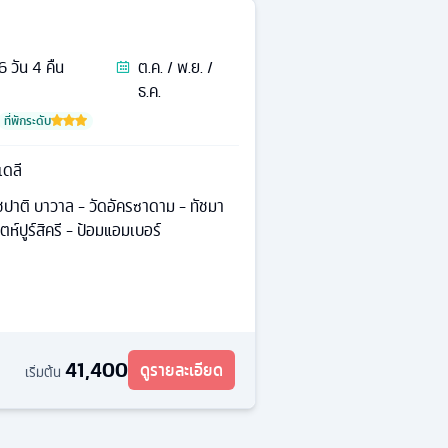
6
วัน
4
คืน
ต.ค. / พ.ย. /
ธ.ค.
ที่พักระดับ
เดลี
าชปาติ บาวาล - วัดอัครซาดาม - ทัชมา
ห์ปูร์สิครี - ป้อมแอมเบอร์
41,400
ดูรายละเอียด
เริ่มต้น