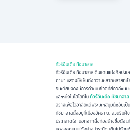
ทัวร์อินเดีย ทัชมาฮาล
ทัวร์อินเดีย ทัชมาฮาล ดินแดนแห่งศิลปะ
ภาษา แสดงให้เห็นถึงความหลากหลายที่เป็นหน
อินเดียยังคงมีการดำเนินชีวิตที่ยึดวิถีแ
และหนึ่งในไฮไลท์ใน
ทัวร์อินเดีย ทัชมาฮาล
สร้างเพื่อไว้อาลัยแด่พระมเหสีมุมตัซอันเป็
ทัชมาฮาลตั้งอยู่ที่เมืองอัครา ณ สวนริมฝ
ประหลาดใจ นอกจากสิ่งก่อสร้างชื่อดังแห่งนี้
แดงออกแบบได้อย่างปารณีต เต็มไปด้วยเรื่อ