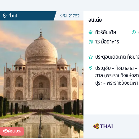
ทั่วไป
รหัส
21762
อินเดีย
ทัวร์
อินเดีย
13
มื้ออาหาร
ประตูอินเดียเกต ทัชมา
ประตูชัย - ทัชมาฮาล -
ฮาล (พระราชวังแห่งสา
ปุระ - พระราชวังซิตี้พ
💳
ผ่อน 0%