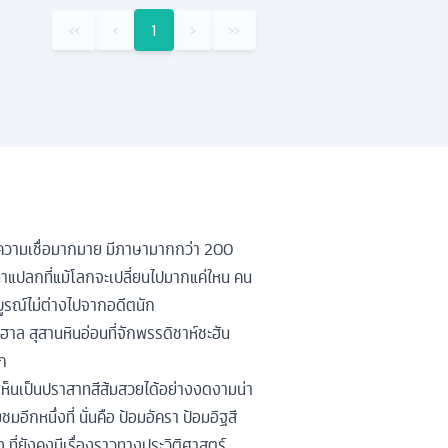
‹‹
‹
1
›
››
ะความเชื่อมากมาย มีภาษามากกว่า 200
 น่าแปลกที่แม้โลกจะเปลี่ยนไปมากแค่ใหน คน
บูรณ์ไม่ต่างไปจากอดีตนัก
มาฮาล สุสานหินอ่อนที่จักพรรดิชาห์ชะฮัน
ลก
ห้เห็นเป็นปราสาทสีส้มสวยได้อย่างงดงามน่า
มอีกหนึ่งที่ นั่นคือ ป้อมอัครา ป้อมอิฐสี
ที่ยังคงมีเรื่องราวทางประวิติศาสตร์