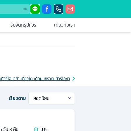
⌘
K
รับจัดกรุ๊ปทัวร์
เกี่ยวกับเรา
น
ทัวร์โอซาก้า เกียวโต เดือนมกราคม
ทัวร์โอซาก้า เกียวโต เดือนกุมภาพันธ์
ทัวร์โอซาก้
เรียงตาม
5
วัน
3
คืน
ม.ค.