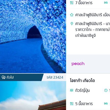
7
มื้ออาหาร
ศาลเจ้าฟูชิมิอินาริ เมือ
ศาลเจ้าฟูชิมิอินาริ - 
ราคาวาโกะ - ทาคายาม่า
เก่าซันมาชิซูจิ
ทั่วไป
รหัส
23424
โอซาก้า เกียวโต
ทัวร์
ญี่ปุ่น
5
มื้ออาหาร