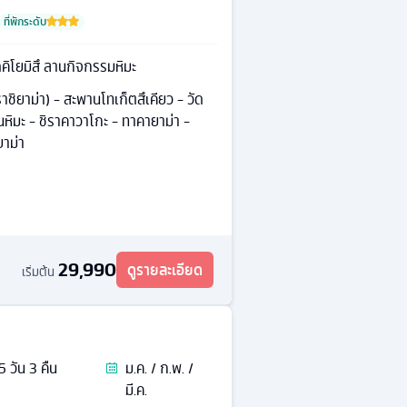
ที่พักระดับ
ดคิโยมิสึ ลานกิจกรรมหิมะ
าราชิยาม่า) - สะพานโทเก็ตสึเคียว - วัด
นหิมะ - ชิราคาวาโกะ - ทาคายาม่า -
ยาม่า
29,990
ดูรายละเอียด
เริ่มต้น
5
วัน
3
คืน
ม.ค. / ก.พ. /
มี.ค.