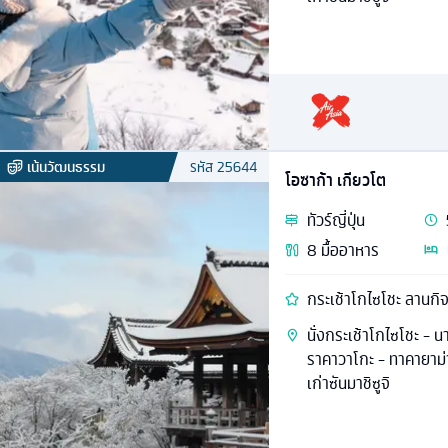
เน้นวัฒนธรรม
รหัส
25644
โอซาก้า เกียวโต
ทัวร์
ญี่ปุ่น
8
มื้ออาหาร
กระเช้าโกไซโชะ ลานกิจ
นั่งกระเช้าโกไซโชะ - 
ราคาวาโกะ - ทาคายาม่า
เก่าซันมาชิซูจิ