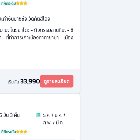
ที่พักระดับ
งเก่าซันมาชิซึจิ วัดคัตสึโอจิ
นาบานะ โนะ ซาโตะ - กิจกรรมลานหิมะ - ชิ
 - ที่ทำการเก่าเมืองทาคายาม่า - เมือง
33,990
ดูรายละเอียด
เริ่มต้น
5
วัน
3
คืน
ธ.ค. / ม.ค. /
ก.พ. / มี.ค.
ที่พักระดับ