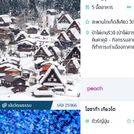
5
มื้ออาหาร
สะพานโทเก็ตสึเคียว วั
ป่าไผ่เทนริวจิ (ป่าไผ่อ
คินคาคุจิ - กิจกรรมลา
ที่ทำการเก่าเมืองทาคา
เน้นวัฒนธรรม
รหัส
25966
โอซาก้า เกียวโต
ทัวร์
ญี่ปุ่น