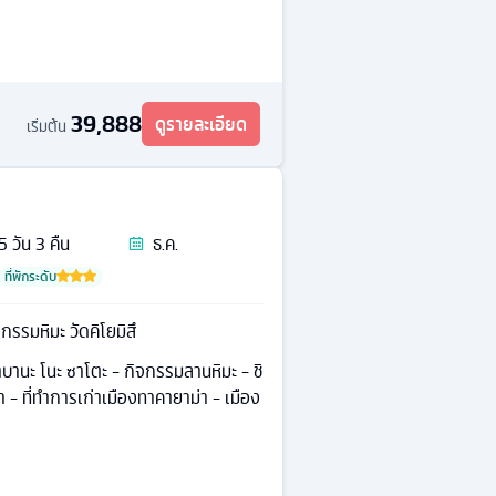
39,888
ดูรายละเอียด
เริ่มต้น
5
วัน
3
คืน
ธ.ค.
ที่พักระดับ
กรรมหิมะ วัดคิโยมิสึ
นาบานะ โนะ ซาโตะ - กิจกรรมลานหิมะ - ชิ
 - ที่ทำการเก่าเมืองทาคายาม่า - เมือง