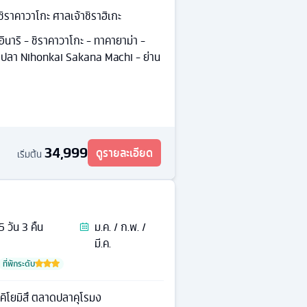
ชิราคาวาโกะ ศาลเจ้าชิราฮิเกะ
ิอินาริ - ชิราคาวาโกะ - ทาคายาม่า -
ดปลา Nihonkai Sakana Machi - ย่าน
34,999
ดูรายละเอียด
เริ่มต้น
5
วัน
3
คืน
ม.ค. / ก.พ. /
มี.ค.
ที่พักระดับ
ัดคิโยมิสึ ตลาดปลาคุโรมง