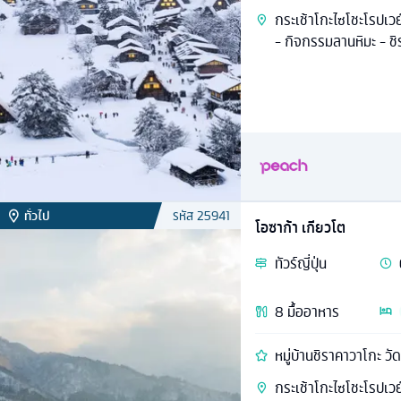
กระเช้าโกะไซโชะโรปเวย
- กิจกรรมลานหิมะ - ชิร
ทั่วไป
รหัส
25941
โอซาก้า เกียวโต
ทัวร์
ญี่ปุ่น
8
มื้ออาหาร
หมู่บ้านชิราคาวาโกะ ว
กระเช้าโกะไซโชะโรปเวย