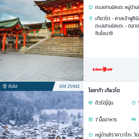
ทะเลสาบมิคะตะ หมู่บ้าน
เกียวโต - ศาลเจ้าฟูชิม
ทะเลสาบมิคะตะ - ตลา
ชินไซบาชิ
ทั่วไป
รหัส
25942
โอซาก้า เกียวโต
ทัวร์
ญี่ปุ่น
7
มื้ออาหาร
หมู่บ้านชิราคาวาโกะ ว