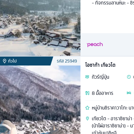
- กิจกรรมลานหิมะ - ชิร
ทั่วไป
รหัส
25949
โอซาก้า เกียวโต
ทัวร์
ญี่ปุ่น
8
มื้ออาหาร
หมู่บ้านชิราคาวาโกะ น
เกียวโต - อาราชิยาม่า 
(ป่าไผ่อาราชิยาม่า) - 
เก่าซันมาชิซูจิ