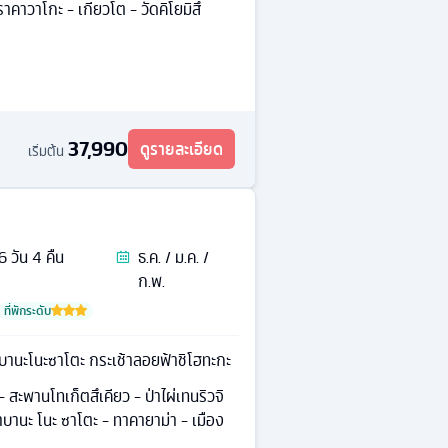
าคาวาโกะ - เกียวโต - วัดคิโยมิสึ
37,990
ดูรายละเอียด
เริ่มต้น
6
วัน
4
คืน
ธ.ค. / ม.ค. /
ก.พ.
ที่พักระดับ
าบานะโนะซาโตะ กระเช้าลอยฟ้าชิโฮทะกะ
- สะพานโทเก็ตสึเคียว - ป่าไผ่เทนริวจิ
นาบานะ โนะ ซาโตะ - ทาคายาม่า - เมือง