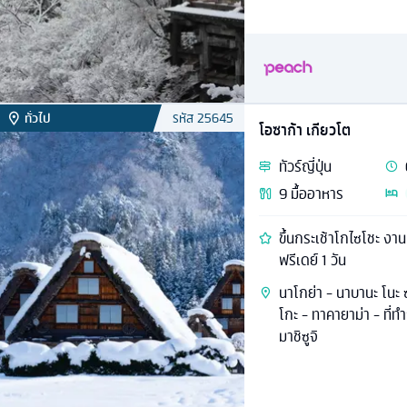
ทั่วไป
รหัส
25645
โอซาก้า เกียวโต
ทัวร์
ญี่ปุ่น
9
มื้ออาหาร
ขึ้นกระเช้าโกไซโชะ งา
ฟรีเดย์ 1 วัน
นาโกย่า - นาบานะ โนะ 
โกะ - ทาคายาม่า - ที่ท
มาชิซูจิ