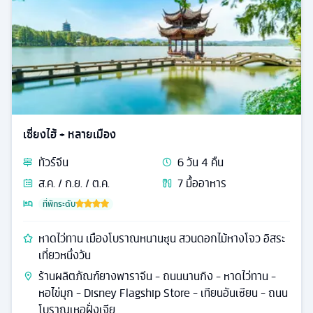
สิงคโปร์
ทัวร์
สิงคโปร์
3
วัน
2
คืน
มิ.ย. / ก.ค. / ส.ค. / ก.ย. /
9
มื้ออาหาร
ต.ค.
ที่พักระดับ
เมอร์ไลอ้อน วัดพระเขี้ยวแก้ว ช้อปปิ้งย่านถนนออร์ชาร์ด
วัดซวงหลิน - เมอร์ไลอ้อน - ถนนอลิซาเบธวอล์ค - สวนการ์
เด้นบายเดอะเบย์ - ย่าน Clarke Quay - ล่องเรือ
BUMBOAT - มารีน่า เบย์ แซนด์
15,499
ดูรายละเอียด
เริ่มต้น
ทั่วไป
รหัส
25226