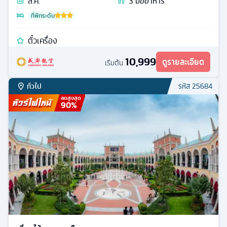
ส.ค.
3
มื้ออาหาร
ที่พักระดับ
ตั๋วเครื่อง
10,999
ดูรายละเอียด
เริ่มต้น
ทั่วไป
รหัส
25684
ลดสูงสุด
90
%