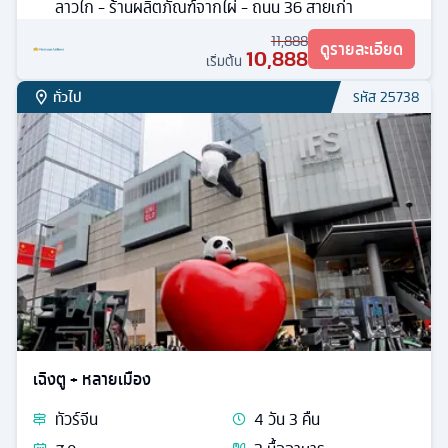
ลาวไก - ร้านผลิตภัณฑ์จากไผ่ - ถนน 36 สายเก่า
11,888
ดูรายละเอียด
10,888
เริ่มต้น
ทั่วไป
รหัส
25738
เฉิงตู + หลายเมือง
ทัวร์
จีน
4
วัน
3
คืน