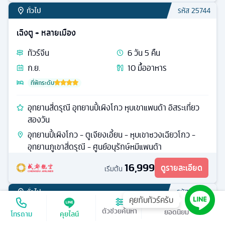
สิงคโปร์
ทัวร์
สิงคโปร์
3
วัน
2
คืน
ส.ค. / ก.ย. / ต.ค.
3
มื้ออาหาร
ที่พักระดับ
การ์เด้นบายเดอะเบย์ เมอร์ไลอ้อน ช้อปปิ้งย่านถนนออร์
ชาร์ด
มารีน่า เบย์ แซนด์ - ล่องเรือ BUMBOAT - นํ้าพุแห่งความ
มั่งคั่ง - โชว์แสงสีเสียง - สวนการ์เด้นบายเดอะเบย์ - ถนน
ออร์ชาร์ด - สวนสนุกยูนิเวอร์แซลสตูดิโอเจแปน
16,499
ดูรายละเอียด
เริ่มต้น
ทั่วไป
รหัส
23263
คุยกับทัวร์ครับ
เรียงตาม
ตัวช่วยค้นหา
โทรถาม
คุยไลน์