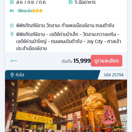
ฉงชิ่ง + หลายเมือง
ทัวร์
จีน
5
วัน
3
คืน
ก.ย. / ต.ค.
7
มื้ออาหาร
ที่พักระดับ
หงหยาต้ง รถไฟทะลุตึก ถนนคนเดินเจี่ยฟ่างเป่ย
รถไฟฟ้าทะลุตึก - มหาศาลาประชาคมฉงชิ่ง - ถนนคนเดิน
กวนอินเฉียว - ถนนตั้นจื่อสือ - ตรอกโบราณเซี่ยฮ่าวหลี่ -
ถนนโบราณหลงเหมินห้าว - ถนนคนเดินเจี่ยฟ่างเปย
15,999
ดูรายละเอียด
เริ่มต้น
ทั่วไป
รหัส
23593