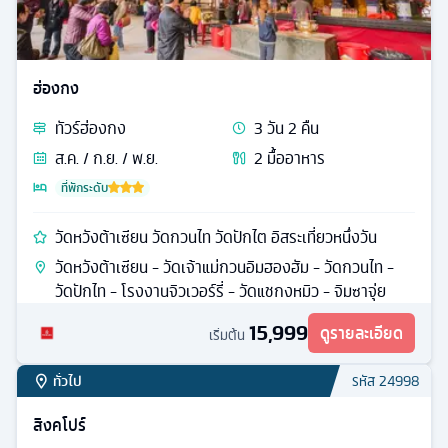
ซีอาน
ทัวร์
จีน
4
วัน
2
คืน
ส.ค. / ก.ย. / ต.ค.
5
มื้ออาหาร
ที่พักระดับ
พิพิธภัณฑ์ซีอาน วัดลามะ กำแพงเมืองซีอาน ถนนต้าถัง
พิพิธภัณฑ์ซีอาน - เจดีย์ห่านป่าเล็ก - วัดลามะกวางเหริน -
เจดีย์ห่านป่าใหญ่ - ถนนคนเดินต้าถัง - Joy City - ศาลเจ้า
ประจำเมืองซีอาน