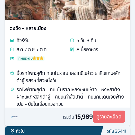
ก.ย. / ต.ค.
6
มื้ออาหาร
ที่พักระดับ
ทะเลสาบซีหู ถนนคนเดินหนานจิง เทียนจื่อฟาง อิสระเที่ยว
หนึ่งวัน
เมืองหางโจว - ล่องเรือทะเลสาบซีหู - พิพิธภัณฑ์ซีหู -
STARBUCKS RESERVE - เซี่ยงไฮ้ - ถนนนานกิง - เดอะ
บันด์
15,888
ดูรายละเอียด
เริ่มต้น
ทั่วไป
รหัส
25698