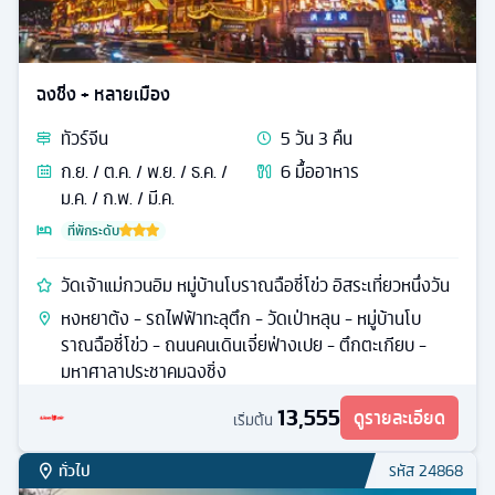
ฉงชิ่ง + หลายเมือง
ทัวร์
จีน
5
วัน
3
คืน
ก.ย. / ต.ค. / พ.ย. / ธ.ค. /
6
มื้ออาหาร
ม.ค. / ก.พ. / มี.ค.
ที่พักระดับ
วัดเจ้าแม่กวนอิม หมู่บ้านโบราณฉือชี่โข่ว อิสระเที่ยวหนึ่งวัน
หงหยาต้ง - รถไฟฟ้าทะลุตึก - วัดเป่าหลุน - หมู่บ้านโบ
ราณฉือชี่โข่ว - ถนนคนเดินเจี่ยฟ่างเปย - ตึกตะเกียบ -
มหาศาลาประชาคมฉงชิ่ง
13,555
ดูรายละเอียด
เริ่มต้น
ทั่วไป
รหัส
24868