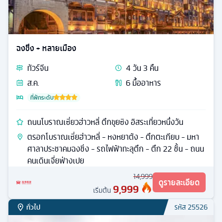
ฉงชิ่ง + หลายเมือง
ทัวร์
จีน
4
วัน
3
คืน
ส.ค.
6
มื้ออาหาร
ที่พักระดับ
ถนนโบราณเซี่ยวฮ่าวหลี่ ตึกขุยซิง อิสระเที่ยวหนึ่งวัน
ตรอกโบราณเซี่ยฮ่าวหลี่ - หงหยาต้ง - ตึกตะเกียบ - มหา
ศาลาประชาคมฉงชิ่ง - รถไฟฟ้าทะลุตึก - ตึก 22 ชั้น - ถนน
คนเดินเจี่ยฟ่างเปย
14,999
ดูรายละเอียด
9,999
เริ่มต้น
ทั่วไป
รหัส
25526