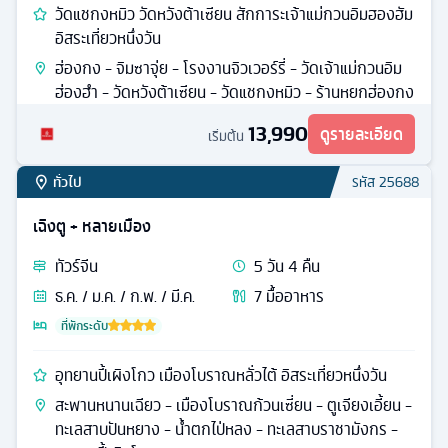
วัดแชกงหมิว วัดหวังต้าเซียน สักการะเจ้าแม่กวนอิมฮองฮัม
อิสระเที่ยวหนึ่งวัน
ฮ่องกง - จิมซาจุ่ย - โรงงานจิวเวอร์รี่ - วัดเจ้าแม่กวนอิม
ฮ่องฮำ - วัดหวังต้าเซียน - วัดแชกงหมิว - ร้านหยกฮ่องกง
13,990
ดูรายละเอียด
เริ่มต้น
ทั่วไป
รหัส
25688