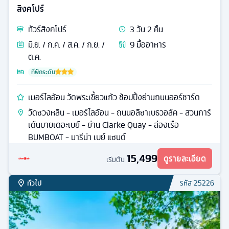
ท่าเรือเฉาเทียนเหมิน วัดเหล่าจวินต้ง ตึกตะเกียบ อิสระเที่ยว
หนึ่งวัน
ถนนเก่าสือป้าตี้ - หงหยาต้ง - ตึกตะเกียบ - รถไฟฟ้าทะลุ
ตึก - จัตุรัสราฟเฟิลส์ - จัตุรัสเฉาเทียนเหมิน - ถนนคนเดิน
เจี่ยฟ่างเปย
16,999
ดูรายละเอียด
14,999
เริ่มต้น
ทั่วไป
รหัส
24555