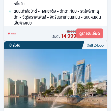
ทั่วไป
รหัส
25709
ฉงชิ่ง + หลายเมือง
ทัวร์
จีน
5
วัน
4
คืน
ก.ย. / ต.ค. / พ.ย. / ธ.ค.
9
มื้ออาหาร
ที่พักระดับ