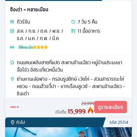
ฉงชิ่ง + หลายเมือง
ทัวร์
จีน
5
วัน
3
คืน
ส.ค. / ก.ย. / ต.ค.
8
มื้ออาหาร
ที่พักระดับ
นั่งรถไฟทะลุตึก ถนนโบราณหลงเหมินฮ่าว ผาหินแกะสลัก
ต้าจู๋ อิสระเที่ยวหนึ่งวัน
รถไฟฟ้าทะลุตึก - ถนนโบราณหลงเหมินห้าว - หงหยาต้ง -
ผาหินแกะสลักต้าจู๋ - ถนนเก่าสือป้าตี้ - ถนนคนเดินเจี่ยฟ่าง
เปย - บันไดเลื่อนหวงกวน
15,989
ดูรายละเอียด
เริ่มต้น