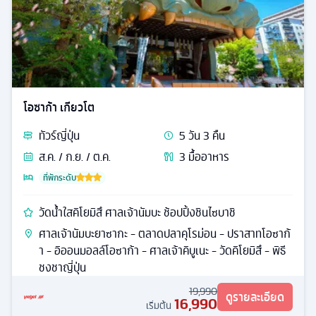
ที่พักระดับ
วัดหวังต้าเซียน วัดกวนไท วัดปักไต อิสระเที่ยวหนึ่งวัน
วัดหวังต้าเซียน - วัดเจ้าแม่กวนอิมฮองฮัม - วัดกวนไท -
วัดปักไท - โรงงานจิวเวอร์รี่ - วัดแชกงหมิว - จิมซาจุ่ย
15,999
ดูรายละเอียด
เริ่มต้น
ทั่วไป
รหัส
24998