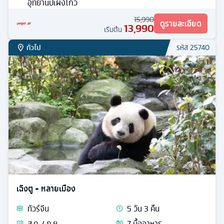
เฉิงตู + หลายเมือง
ทัวร์
จีน
5
วัน
4
คืน
ธ.ค. / ม.ค. / ก.พ. / มี.ค.
7
มื้ออาหาร
ที่พักระดับ
อุทยานปี้เผิงโกว เมืองโบราณหลั่วไต้ อิสระเที่ยวหนึ่งวัน
สะพานหนานเฉียว - เมืองโบราณก้วนเซี่ยน - ตูเจียงเอี้ยน -
ทะเลสาบปันหยาง - น้ำตกไป่หลง - ทะเลสาบราชามังกร -
อุทยานปี้เผิงโกว
15,990
ดูรายละเอียด
13,990
เริ่มต้น
ทั่วไป
รหัส
25740