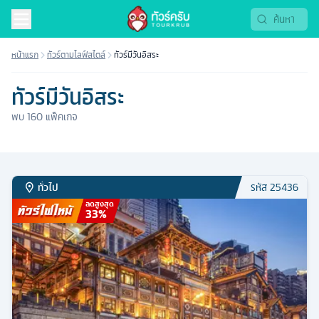
หน้าแรก
ทัวร์ตามไลฟ์สไตล์
ทัวร์มีวันอิสระ
ทัวร์มีวันอิสระ
พบ
160
แพ็คเกจ
ทั่วไป
รหัส
25436
ลดสูงสุด
33
%