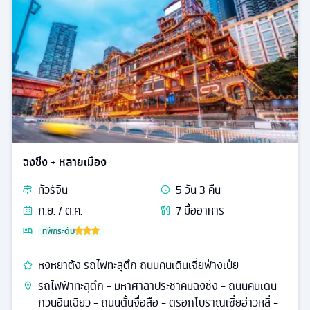
ทั่วไป
รหัส
25441
ลดสูงสุด
33
%
ชิงเต่า + หลายเมือง
ทัวร์
จีน
7
วัน
5
คืน
ส.ค. / ก.ย. / ต.ค. / พ.ย. /
11
มื้ออาหาร
ธ.ค. / ม.ค. / ก.พ. / มี.ค.
ที่พักระดับ