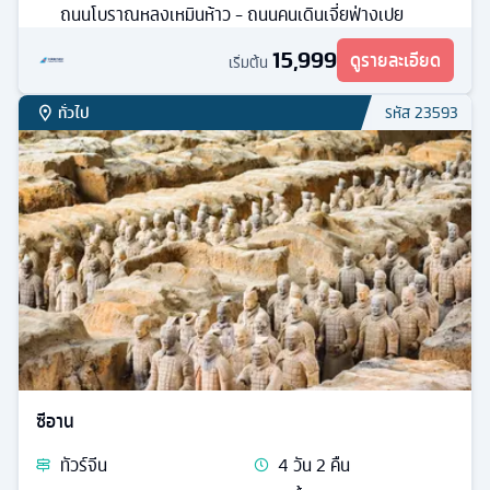
ถนนคบเพลิงสายที่แปด สะพานจ้านเฉียว หมู่บ้านประมงซา
จื่อโข่ว อิสระเที่ยวหนึ่งวัน
ย่านหานเล่อฟาง - กรอบรูปยักษ์ เว่ยไห่ - สวนสาธารณะไห่
หยวน - ถนนฮั่วจวี้ปา - ซากเรือบลูเวย์ - สะพานจ้านเฉียว -
ชิงเต่า
23,999
ดูรายละเอียด
15,999
เริ่มต้น
ทั่วไป
รหัส
25114