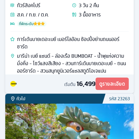
15,999
ดูรายละเอียด
เริ่มต้น
ทั่วไป
รหัส
25794
ฮ่องกง
ทัวร์
ฮ่องกง
3
วัน
2
คืน
ส.ค. / ก.ย. / พ.ย.
2
มื้ออาหาร