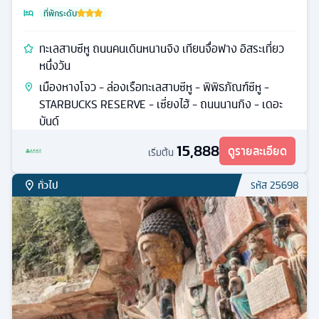
โบราณเหอฝั่งเจีย
16,888
ดูรายละเอียด
15,888
เริ่มต้น
ทั่วไป
รหัส
25217
เซี่ยงไฮ้
ทัวร์
จีน
6
วัน
3
คืน