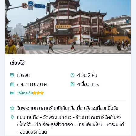
เซี่ยงไฮ้
ทัวร์
จีน
4
วัน
2
คืน
ส.ค. / ก.ย. / ต.ค.
4
มื้ออาหาร
ที่พักระดับ
วัดพระหยก ตลาดร้อยปีเฉินหวังเมี่ยว อิสระเที่ยวหนึ่งวัน
ถนนนานกิง - วัดพระหยกขาว - ร้านกาแฟสตาร์บัคส์ นคร
เซี่ยงไฮ้ - ตึกเรือหลุยส์วิตตอง - เทียนอันเซียน - เดอะบันด์
- สวนนอร์ทบันด์