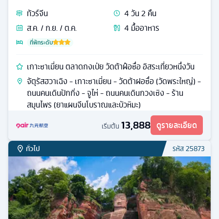
ทัวร์
จีน
4
วัน
2
คืน
ส.ค. / ก.ย. / ต.ค.
4
มื้ออาหาร
ที่พักระดับ
เกาะซาเมี่ยน ตลาดกงเป่ย วัดต้าฝ๋อซื่อ อิสระเที่ยวหนึ่งวัน
จัตุรัสฮวาเฉิง - เกาะซาเมี่ยน - วัดต้าฝอซื่อ (วัดพระใหญ่) -
ถนนคนเดินปักกิ่ง - จูไห่ - ถนนคนเดินกวงเซิง - ร้าน
สมุนไพร (ยาแผนจีนโบราณและบัวหิมะ)
13,888
ดูรายละเอียด
เริ่มต้น
ทั่วไป
รหัส
25873