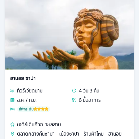
ฮานอย ซาปา
ทัวร์
เวียดนาม
4
วัน
3
คืน
ส.ค. / ก.ย.
6
มื้ออาหาร
ที่พักระดับ
เจดีย์เฉินก๊วก ทะเลสาบ
ตลาดกลางคืนซาปา - เมืองซาปา - ร้านผ้าไหม - ฮานอย -