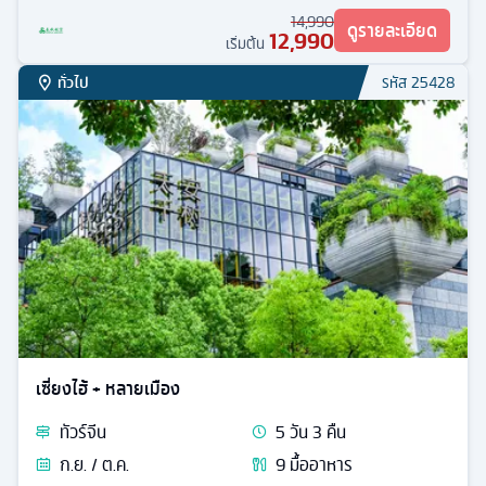
14,990
ดูรายละเอียด
12,990
เริ่มต้น
ทั่วไป
รหัส
25428
เซี่ยงไฮ้ + หลายเมือง
ทัวร์
จีน
5
วัน
3
คืน
ก.ย. / ต.ค.
9
มื้ออาหาร