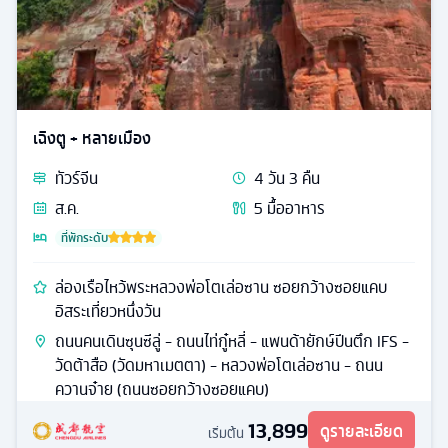
เฉิงตู + หลายเมือง
ทัวร์
จีน
4
วัน
3
คืน
ส.ค.
5
มื้ออาหาร
ที่พักระดับ
ล่องเรือไหว้พระหลวงพ่อโตเล่อซาน ซอยกว้างซอยแคบ
อิสระเที่ยวหนึ่งวัน
ถนนคนเดินซุนซีลู่ - ถนนไท่กู๋หลี่ - แพนด้ายักษ์ปีนตึก IFS -
วัดต้าสือ (วัดมหาเมตตา) - หลวงพ่อโตเล่อซาน - ถนน
ควานจ๋าย (ถนนซอยกว้างซอยแคบ)
13,899
ดูรายละเอียด
เริ่มต้น