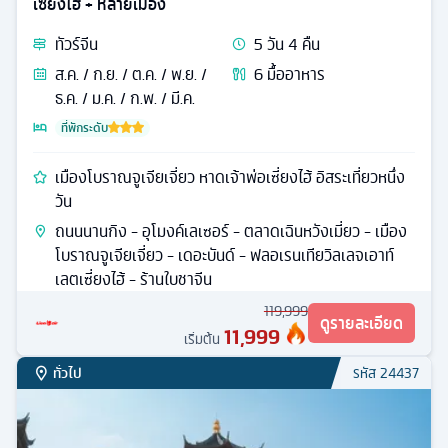
เซี่ยงไฮ้ + หลายเมือง
ทัวร์
จีน
5
วัน
4
คืน
ส.ค. / ก.ย. / ต.ค. / พ.ย. /
6
มื้ออาหาร
ธ.ค. / ม.ค. / ก.พ. / มี.ค.
ที่พักระดับ
เมืองโบราณจูเจียเจี่ยว หาดเจ้าพ่อเซี่ยงไฮ้ อิสระเที่ยวหนึ่ง
วัน
ถนนนานกิง - อุโมงค์เลเซอร์ - ตลาดเฉินหวังเมี่ยว - เมือง
โบราณจูเจียเจี่ยว - เดอะบันด์ - ฟลอเรนเทียวิลเลจเอาท์
เลตเซี่ยงไฮ้ - ร้านใบชาจีน
119,999
ดูรายละเอียด
11,999
เริ่มต้น
ทั่วไป
รหัส
24437