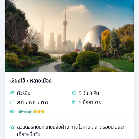
เซี่ยงไฮ้ + หลายเมือง
ทัวร์
จีน
5
วัน
3
คืน
ส.ค. / ก.ย. / ต.ค.
5
มื้ออาหาร
ที่พักระดับ
สวนนอร์ทบันท์ เทียนจือฝ่าง หาดไว่ทาน ตลาดร้อยปี อิสระ
เที่ยวหนึ่งวัน