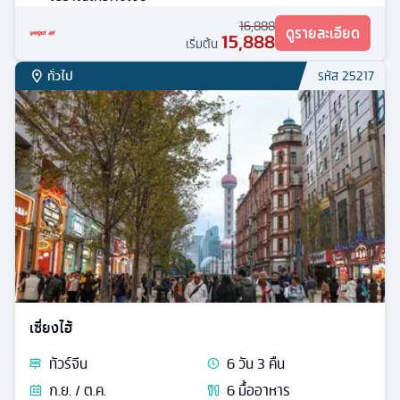
เซี่ยงไฮ้ + หลายเมือง
ทัวร์
จีน
6
วัน
4
คืน
ส.ค. / ก.ย. / ต.ค.
7
มื้ออาหาร
ที่พักระดับ
หาดไว่ทาน เมืองโบราณหนานซุน สวนดอกไม้หางโจว อิสระ
เที่ยวหนึ่งวัน
ร้านผลิตภัณฑ์ยางพาราจีน - ถนนนานกิง - หาดไว่ทาน -
หอไข่มุก - Disney Flagship Store - เทียนอันเซียน - ถนน