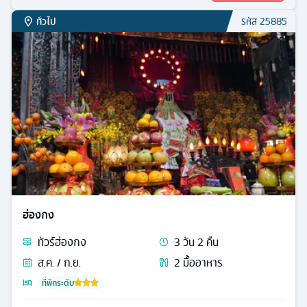
ทั่วไป
รหัส
25885
ฮ่องกง
ทัวร์
ฮ่องกง
3
วัน
2
คืน
ส.ค. / ก.ย.
2
มื้ออาหาร
ที่พักระดับ