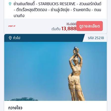
ย่านซินเทียนตี้ - STARBUCKS RESERVE - สวนนอร์ทบันด์
- ตึกเรือหลุยส์วิตตอง - ย่านลู่เจียจุ่ย - ร้านหยกจีน - ถนน
นานกิง
15,888
ดูรายละเอียด
13,888
เริ่มต้น
ทั่วไป
รหัส
25218
กวางโจว