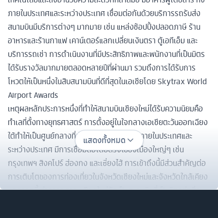
ภายในประเทศและระหว่างประเทศ เชื่อมต่อกันด้วยบริการรถรับส่ง
สนามบินมีบริการต่างๆ มากมาย เช่น แหล่งช้อปปิ้งปลอดภาษี ร้าน
อาหารและร้านกาแฟ เคาน์เตอร์แลกเปลี่ยนเงินตรา ตู้เอทีเอ็ม และ
บริการรถเช่า การดำเนินงานที่มีประสิทธิภาพและพนักงานที่เป็นมิตร
ได้รับรางวัลมากมายตลอดหลายปีที่ผ่านมา รวมถึงการได้รับการ
โหวตให้เป็นหนึ่งในสิบสนามบินที่ดีที่สุดในเอเชียโดย Skytrax World
Airport Awards
เหตุผลหลักประการหนึ่งที่ทำให้สนามบินเชียงใหม่ได้รับความนิยมคือ
ทำเลที่ตั้งทางยุทธศาสตร์ การตั้งอยู่ในใจกลางเอเชียตะวันออกเฉียง
ใต้ทำให้เป็นศูนย์กลางที่สำคัญสำหรับเที่ยวบินภายในประเทศและ
แสดงทั้งหมด
ระหว่างประเทศ มีการเชื่อมต่อโดยตรงไปยังเมืองใหญ่ๆ เช่น
กรุงเทพฯ สิงคโปร์ ฮ่องกง และเซี่ยงไฮ้ การเข้าถึงนี้มีส่วนสำคัญต่อ
การเติบโตของการท่องเที่ยวในจังหวัดเชียงใหม่และจังหวัดใกล้เคียง
นอกจากนี้ ท่าอากาศยานเชียงใหม่ยังเป็นสนามบินที่เป็นมิตรต่อสิ่ง
แวดล้อมอีกด้วย เป็นสนามบินแห่งแรกในประเทศไทยที่ติดตั้งแผงโซ
ลาร์เซลล์ซึ่งให้พลังงานสะอาดในการดำเนินงาน สนามบินยังส่งเสริม