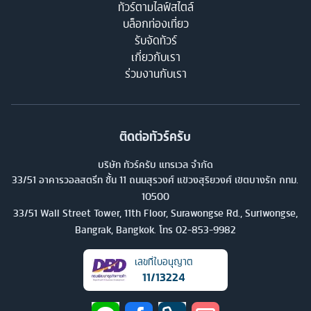
ทัวร์ตามไลฟ์สไตล์
การท่องเที่ยวอย่างยั่งยืนโดยสนับสนุนให้ผู้โดยสารใช้ระบบขนส่ง
บล็อกท่องเที่ยว
สาธารณะหรือแท็กซี่สาธารณะแทนรถยนต์ส่วนตัว นอกจากนี้ยังได้นำ
รับจัดทัวร์
เกี่ยวกับเรา
แนวปฏิบัติการจัดการขยะไปใช้เพื่อลดผลกระทบต่อสิ่งแวดล้อม
ร่วมงานกับเรา
เชียงใหม่บินตรง ต่างประเทศ ที่ไหนบ้าง
บินตรง เชียงใหม่ ญี่ปุ่น
ตัวย่อ เชียงใหม่ (CNX) - โตเกียว (HND)
เนื่องจากมีนักท่องเที่ยวจากญี่ปุ่นมาเที่ยวเชียงใหม่เป็นจำนวนมาก
ติดต่อทัวร์ครับ
หรือแม้แต่คนไทยเองก็เดินทางไปเที่ยวญี่ปุ่นจำนวนไม่น้อยและสนาม
บริษัท ทัวร์ครับ แทรเวล จำกัด
บินเชียงใหม่ เป็นอีกหนึ่งสนามบินประเทศไทย ที่มีนักเดินทางใช้งาน
33/51 อาคารวอลสตรีท ชั้น 11 ถนนสุรวงศ์ แขวงสุริยวงศ์ เขตบางรัก กทม.
อย่างไม่คาดสาย ทำให้มีเที่ยวบินตรงเชียงใหม่ ญี่ปุ่น ขึ้นมา สามารถ
10500
เลือกเดินทางเที่ยวเชียงใหม่ ญี่ปุ่น ได้โดยสะดวกและง่ายดาย
33/51 Wall Street Tower, 11th Floor, Surawongse Rd., Suriwongse,
Bangrak, Bangkok. โทร
02-853-9982
การมีเที่ยวบินตรงเชียงใหม่ ญี่ปุ่น ก่อให้เกิดประโยชน์มากมายแก่ทั้ง
สองประเทศ ช่วยประหยัดเวลา และพลังงานสำหรับนักเดินทาง ส่ง
เลขที่ใบอนุญาต
เสริมเศรษฐกิจ ส่งเสริมการแลกเปลี่ยนวัฒนธรรม และเปิดโอกาส
11/13224
ใหม่ๆ ในการพัฒนาการท่องเที่ยว ปัจจุบันมีสายการบินมากมาย บิน
ตรง เชียงใหม่ ญี่ปุ่น เช่น ไทยเวียดเจ็ทแอร์, Airasia เชียงใหม่ ญี่ปุ่น