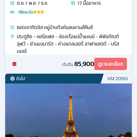
ต.ค. / พ.ย. / ธ.ค.
17
มื้ออาหาร
ที่พักระดับ
ยอดเขาทิตลิส หมู่บ้านกังหันลมซานส์คันส์
ประตูชัย - หอไอเฟล - ล่องเรือแม่น้ำแซนน์ - พิพิธภัณฑ์
ลุฟว์ - ย่านมงมาร์ต - ห้างแกลเลอรี่ ลาฟาแยตต์ - บรัส
เซลล์
85,900
ดูรายละเอียด
เริ่มต้น
ทั่วไป
รหัส
20565