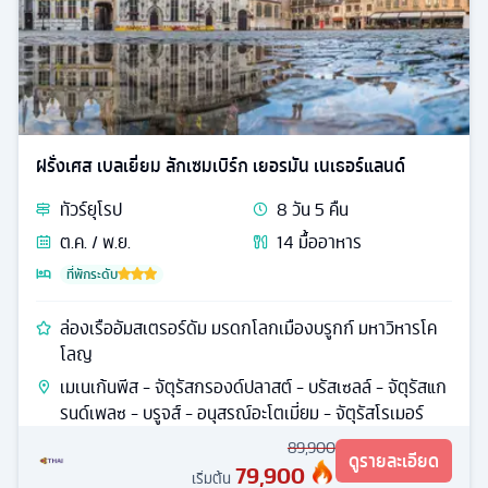
ฝรั่งเศส เบลเยี่ยม ลักเซมเบิร์ก เยอรมัน เนเธอร์แลนด์
ทัวร์
ยุโรป
8
วัน
5
คืน
ต.ค. / พ.ย.
14
มื้ออาหาร
ที่พักระดับ
ล่องเรืออัมสเตรอร์ดัม มรดกโลกเมืองบรูกก์ มหาวิหารโค
โลญ
เมเนเก้นพีส - จัตุรัสกรองด์ปลาสต์ - บรัสเซลล์ - จัตุรัสแก
รนด์เพลซ - บรูจส์ - อนุสรณ์อะโตเมี่ยม - จัตุรัสโรเมอร์
89,900
ดูรายละเอียด
79,900
เริ่มต้น