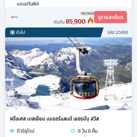
เมเนเก้นพีส
98,900
ดูรายละเอียด
85,900
เริ่มต้น
ทั่วไป
รหัส
20493
ฝรั่งเศส เบลเยี่ยม เนเธอร์แลนด์ เยอรมัน สวิส
ทัวร์
ยุโรป
9
วัน
6
คืน