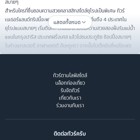
สบายๆ
สำหรับใครที่ชื่นชอบความสวยคลาสสิกสไตล์ยุโรปเป็นพิเศษ ทัวร์
เนเธอร์แลนด์ทริปนี้จะพาคุณไปชมกันชนิดเต็มอิ่มถึง 4 ประเทศใน
แสดงทั้งหมด
ยุโรปแบบสบายๆ เริ่มต้นที่การไปล่องเรือชมความสวยสองฝั่งริมแม่น้ำ
แซนในกรุงปารีส ประเทศฝรั่งเศส แล้วไปชมประตูชัย ช้อปปิ้งสบายๆ
ในห้างแกลเลอรี่ ลาฟาแยตต์ อันหรูหรา จากนั้นไปเช็คอินที่หอไอเฟล
และถนนชองป์ เอลิเซ่ ก่อนเดินทางข้ามไปยังกรุงบรัสเซล ประเทศ
เบลเยี่ยม ชมอโตเมี่ยมและจตุรัสกรองด์ ปลาซ ซึ่งเป็นไฮไลท์หลักใน
ตัวเมือง แล้วแวะช้อปปิ้งในเอ๊าท์เล็ตแบบสบายๆ จากนั้นเดินทางต่อไป
ทัวร์ตามไลฟ์สไตล์
ยังเมืองโคโลญจน์ เยอรมนี เที่ยวชมมหาวิหารแห่งโคโลญจน์อันแสน
บล็อกท่องเที่ยว
ตระการตา ต่อด้วยการมุ่งหน้าไปเช็คอินที่กีธูร์น หมู่บ้านสุดน่ารักซึ่งใช้
รับจัดทัวร์
เกี่ยวกับเรา
การสัญจรด้วยเรือเป็นหลัก จนได้ชื่อว่าเป็นหมู่บ้านไร้ถนน และหมู่บ้าน
ร่วมงานกับเรา
กังหันลมซานส์ สคันส์อันเก่าแก่และสวยงามในเนเธอร์แลนด์ ก่อนมุ่ง
หน้าสู่เมืองอัมสเตอร์ดัม ไปล่องเรือกระจกชมทิวทัศน์ริมฝั่งน้ำกลาง
เมือง ต่อด้วยการไปชมการเจียระไนเพชร ชมย่านเรดไลท์และดัมสแคว
ร์ ก่อนแวะชมพระราชวังเก่าและอนุสาวรีย์กลางเมืองเป็นการปิดท้าย
ติดต่อทัวร์ครับ