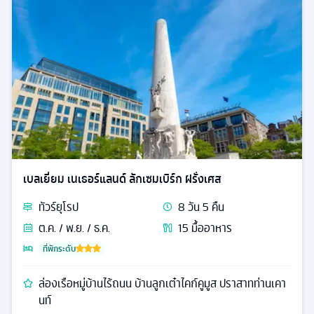
เบลเยี่ยม เนเธอร์แลนด์ ลักเซมเบิร์ก ฝรั่งเศส
ทัวร์
ยุโรป
8
วัน
5
คืน
ต.ค. / พ.ย. / ธ.ค.
15
มื้ออาหาร
ที่พักระดับ
ล่องเรือหมู่บ้านไร้ถนน บ้านลูกเต๋าไคก์คูมูส ปราสาทท่านเคา
นท์