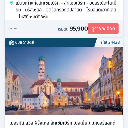
เมืองเก่าแห่งลักเซมเบิร์ก - ลักเซมเบิร์ก - อนุสรณ์อะโตเมี่
ยม - บรัสเซลล์ - จัตุรัสกรองด์ปลาสต์ - โรมอนด์เอาท์เลต
- โบสถ์เซนต์จอห์น
95,900
ดูรายละเอียด
เริ่มต้น
ชมสถาปัตย์
รหัส
24428
เยอรมัน สวิส ฝรั่งเศส ลักเซมเบิร์ก เบลเยี่ยม เนเธอร์แลนด์