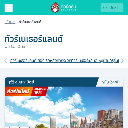
ทัวร์เนเธอร์แลนด์ 2569 | Tourkrub
หน้าแรก
ทัวร์เนเธอร์แลนด์
ทัวร์เนเธอร์แลนด์
พบ
14
แพ็คเกจ
เส้นทางที่เกี่ยวข้อง
ทัวร์เนเธอร์แลนด์ ล่องเรือหลังคากระจก
ทัวร์เนเธอร์แลนด์ หมู่บ้านกีธูร์น
ทัวร์เ
ชมสถาปัตย์
รหัส
24411
ลดสูงสุด
16
%