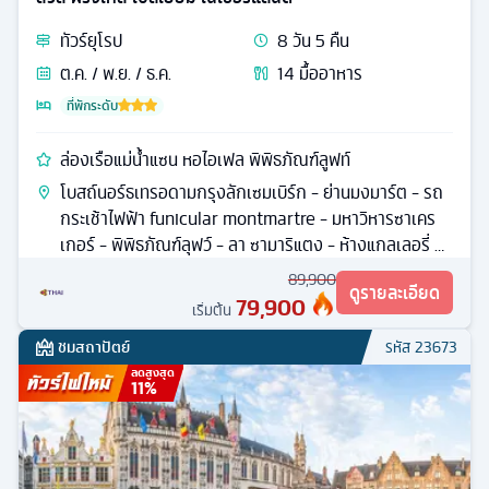
ทัวร์
ยุโรป
8
วัน
5
คืน
ต.ค. / พ.ย. / ธ.ค.
14
มื้ออาหาร
ที่พักระดับ
ล่องเรือแม่น้ำแซน หอไอเฟล พิพิธภัณฑ์ลูฟท์
โบสถ์นอร์ธเทรอดามกรุงลักเซมเบิร์ก - ย่านมงมาร์ต - รถ
กระเช้าไฟฟ้า funicular montmartre - มหาวิหารซาเคร
เกอร์ - พิพิธภัณฑ์ลุฟว์ - ลา ซามาริแตง - ห้างแกลเลอรี่ ลา
ฟาแยตต์
89,900
ดูรายละเอียด
79,900
เริ่มต้น
ชมสถาปัตย์
รหัส
23673
ลดสูงสุด
11
%