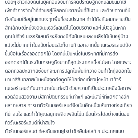
บ่อยๆ ชาวท้องถิ่นในยุคก่อนจึงมีการคิดประดิษฐ์กังหันลมขึ้นมาใช้
เพื่อทำการวิดน้ำที่ท่วมอยู่ให้ออกไปจากพื้นที่ใช้งาน และด้วยความที่มี
กังหันลมใช้อยู่ในแทบจะทุกพื้นที่ของประเทศ ทำให้กังหันลมกลายเป็น
สัญลักษณ์หนึ่งของเนเธอร์แลนด์ไปโดยปริยาย และในปัจจุบันหาก
คุณไปทัวร์เนเธอร์แลนด์ จะยังคงมีกังหันลมหลงเหลือให้เห็นอยู่บ้าง
แม้จะไม่มากเท่าในสมัยก่อนแล้วก็ตามที นอกจากนั้น เนเธอร์แลนด์ยัง
ขึ้นชื่อในเรื่องของดอกไม้ โดยที่นี่เป็นหนึ่งในประเทศที่มีการส่ง
ออกดอกไม้ในระดับเศรษฐกิจมากที่สุดประเทศหนึ่งในโลก โดยเฉพาะ
ดอกทิวลิปหลากสีซึ่งมักจะมีการปลูกในพื้นที่กว้าง จนทำให้ทุ่งดอกไม้
นานาสีสันกลายเป็นหนึ่งจุดดึงดูดให้นักท่องเที่ยวมุ่งหน้ามาทัวร์
เนเธอร์แลนด์กันมากมายในแต่ละปี ด้วยความที่เป็นประเทศซึ่งมีสภาพ
แวดล้อมสวยงาม มีสถาปัตยกรรมที่เก่าแก่ และมีเสน่ห์ที่แตกต่างอีก
หลากหลาย การมาทัวร์เนเธอร์แลนด์จึงเป็นอีกหนึ่งเส้นทางท่องเที่ยว
ที่น่าสนใจ และทำให้คุณสนุกเพลิดเพลินไม่เหมือนใครได้อย่างแน่นอน
ทัวร์เนเธอร์แลนด์ที่น่าสนใจ
ทัวร์เนเธอร์แลนด์ ท่องดินแดนยุโรป เช็คอินไฮไลท์ 4 ประเทศแบบ