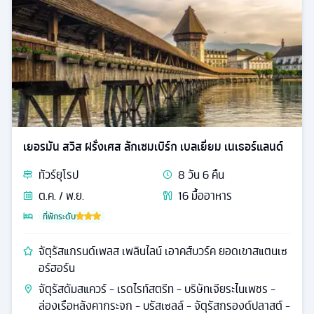
เยอรมัน สวิส ฝรั่งเศส ลักเซมเบิร์ก เบลเยี่ยม เนเธอร์แลนด์
ทัวร์
ยุโรป
8
วัน
6
คืน
ต.ค. / พ.ย.
16
มื้ออาหาร
ที่พักระดับ
จัตุรัสแกรนด์เพลส เพลินไลน์ เอาคส์บวร์ค ยอดเขาสแตนเซ
อร์ฮอร์น
จัตุรัสดัมสแควร์ - เรดไรท์สตรีท - บริษัทเจียระไนเพชร -
ล่องเรือหลังคากระจก - บรัสเซลล์ - จัตุรัสกรองด์ปลาสต์ -