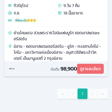
ทัวร์
ยุโรป
9
วัน
7
คืน
ก.ย.
18
มื้ออาหาร
ที่พักระดับ
ย่านโคมแดง สวนพระราชวังนิมเฟนบูร์ก ยอดเขาสแตนเซ
อร์ฮอร์น
มิลาน - ยอดเขาสแตนเชอร์ฮอร์น - ซูริค - ทะเลสาบโคโม่ -
โคโม - มหาวิหารแห่งเมืองมิลาน - อนุสาวรีย์พระเจ้าวิค
เตอร์ เอ็มมานูเอลที่ 2 กรุงมิลาน
98,900
ดูรายละเอียด
เริ่มต้น
‹‹
‹
1
›
››