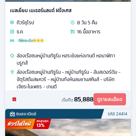
เบลเยี่ยม เนเธอร์แลนด์ ฝรั่งเศส
ทัวร์
ยุโรป
8
วัน
5
คืน
ธ.ค.
16
มื้ออาหาร
ที่พักระดับ
ล่องเรือชมหมู่บ้านกีธูร์น หอระฆังแห่งเกนต์ หอนาฬิกา
บรูกส์
ล่องเรือชมหมู่บ้านกีธูร์น - หมู่บ้านกีธูร์น - อัมสเตอร์ดัม -
จัตุรัสดัมสแควร์ - หมู่บ้านกังหันลมซานสคันส์ - บริษัท
เจียระไนเพชร - เกนต์
85,888
ดูรายละเอียด
เริ่มต้น
ชมสถาปัตย์
รหัส
24414
ลดสูงสุด
13
%