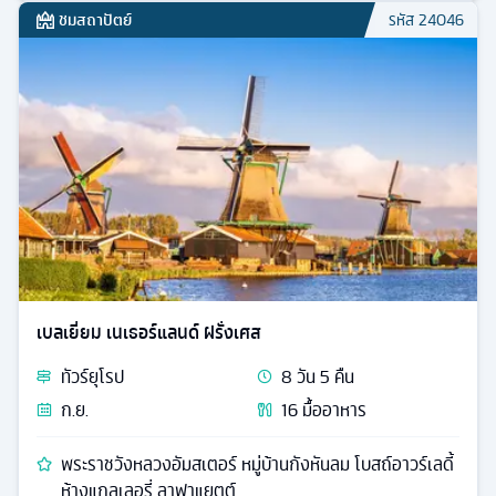
ชมสถาปัตย์
รหัส
24046
เบลเยี่ยม เนเธอร์แลนด์ ฝรั่งเศส
ทัวร์
ยุโรป
8
วัน
5
คืน
ก.ย.
16
มื้ออาหาร
พระราชวังหลวงอัมสเตอร์ หมู่บ้านกังหันลม โบสถ์อาวร์เลดี้
ห้างแกลเลอรี่ ลาฟาแยตต์