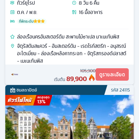
ทัวร์
ยุโรป
8
วัน
6
คืน
ต.ค. / พ.ย.
16
มื้ออาหาร
ที่พักระดับ
ล่องเรือนครอัมสเตอร์ดัม สะพานไม้ซาเปล มาเนเก้นพิส
จัตุรัสดัมสแควร์ - อัมสเตอร์ดัม - เรดไรท์สตรีท - อนุสรณ์
อะโตเมี่ยม - ล่องเรือหลังคากระจก - จัตุรัสกรองด์ปลาสต์
- เมเนเก้นพีส
105,900
ดูรายละเอียด
89,900
เริ่มต้น
ชมสถาปัตย์
รหัส
24115
ลดสูงสุด
13
%