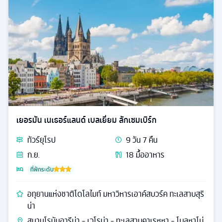
เยอรมัน เนเธอร์แลนด์ เบลเยี่ยม ลักเซมเบิร์ก
ทัวร์
ยุโรป
9
วัน
7
คืน
ก.ย.
18
มื้ออาหาร
ที่พักระดับ
อทุยานแห่งชาติโดโลไมท์ มหาวิหารเอาค์สบวร์ค ทะเลสาบสุริ
น่า
สนามโรมันอารีน่า - เวโรน่า - ทะเลสาบคาเรซซา - โบลซาโน่