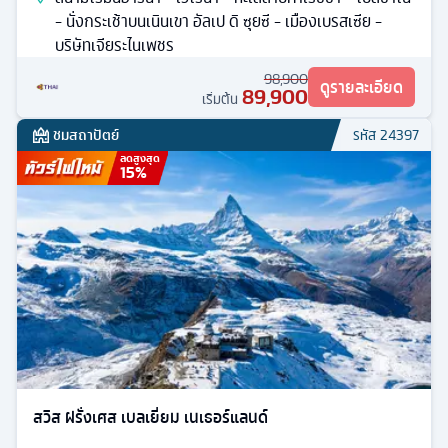
- นั่งกระเช้าบนเนินเขา อัลเป ดิ ซุยซี - เมืองเบรสเซีย -
บริษัทเจียระไนเพชร
98,900
ดูรายละเอียด
89,900
เริ่มต้น
ชมสถาปัตย์
รหัส
24397
ลดสูงสุด
15
%
สวิส ฝรั่งเศส เบลเยี่ยม เนเธอร์แลนด์