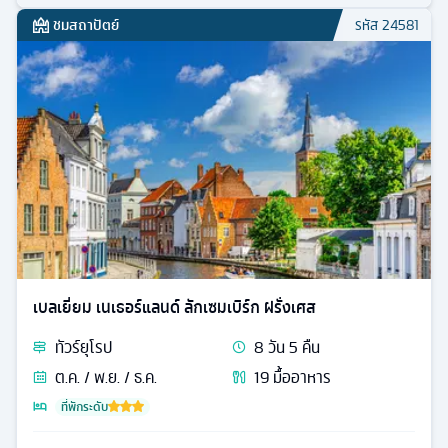
ชมสถาปัตย์
รหัส
24581
เบลเยี่ยม เนเธอร์แลนด์ ลักเซมเบิร์ก ฝรั่งเศส
ทัวร์
ยุโรป
8
วัน
5
คืน
ต.ค. / พ.ย. / ธ.ค.
19
มื้ออาหาร
ที่พักระดับ