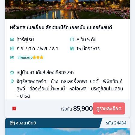
ฝรั่งเศส เบลเยี่ยม ลักเซมเบิร์ก เยอรมัน เนเธอร์แลนด์
ทัวร์
ยุโรป
8
วัน
5
คืน
ก.ย. / ต.ค. / พ.ย. / ธ.ค.
15
มื้ออาหาร
ที่พักระดับ
หมู่บ้านซานคันส์ ล่องเรือกระจก
จัตุรัสคองคอร์ด - ห้างแกลเลอรี่ ลาฟาแยตต์ - พิพิธภัณฑ์
ลุฟว์ - ล่องเรือแม่น้ำแซนน์ - หอไอเฟล - ประตูชัยนโปเลียน
- ปารีส
85,900
ดูรายละเอียด
เริ่มต้น
ชมสถาปัตย์
รหัส
24434