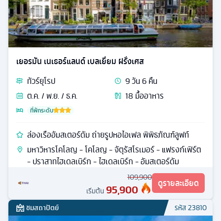
เยอรมัน เนเธอร์แลนด์ เบลเยี่ยม ฝรั่งเศส
ทัวร์
ยุโรป
9
วัน
6
คืน
ต.ค. / พ.ย. / ธ.ค.
18
มื้ออาหาร
ที่พักระดับ
ล่องเรืออัมสเตอร์ดัม ถ่ายรูปหอไอเฟล พิพิธภัณฑ์ลูฟท์
มหาวิหารโคโลญ - โคโลญ - จัตุรัสโรเมอร์ - แฟรงก์เฟิร์ต
- ปราสาทไฮเดลเบิร์ก - ไฮเดลเบิร์ก - อัมสเตอร์ดัม
109,900
ดูรายละเอียด
95,900
เริ่มต้น
ชมสถาปัตย์
รหัส
23810