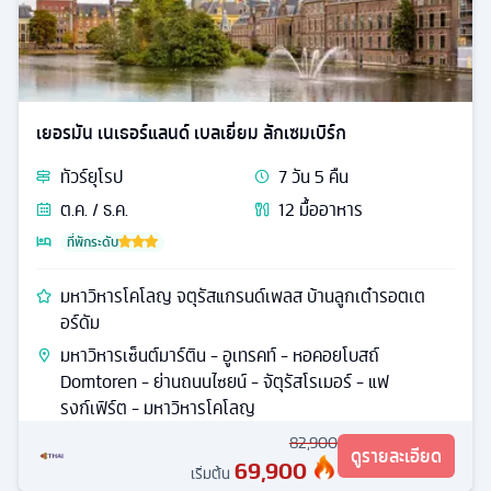
เยอรมัน เนเธอร์แลนด์ เบลเยี่ยม ลักเซมเบิร์ก
ทัวร์
ยุโรป
7
วัน
5
คืน
ต.ค. / ธ.ค.
12
มื้ออาหาร
ที่พักระดับ
มหาวิหารโคโลญ จตุรัสแกรนด์เพลส บ้านลูกเต๋ารอตเต
อร์ดัม
มหาวิหารเซ็นต์มาร์ติน - อูเทรคท์ - หอคอยโบสถ์
Domtoren - ย่านถนนไซยน์ - จัตุรัสโรเมอร์ - แฟ
รงก์เฟิร์ต - มหาวิหารโคโลญ
82,900
ดูรายละเอียด
69,900
เริ่มต้น