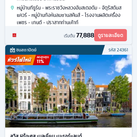
หมู่บ้านกีธูร์น - พระราชวังหลวงอัมสเตอดัม - จัตุรัสดัมส
แควร์ - หมู่บ้านกังหันลมซานสคันส์ - โรงงานผลิตเครื่อง
เพชร - เกนต์ - ปราสาทท่านเค้าท์
77,888
ดูรายละเอียด
เริ่มต้น
ชมสถาปัตย์
รหัส
24361
ลดสูงสุด
11
%
สวิส ฝรั่งเศส เบลเยี่ยม เนเธอร์แลนด์