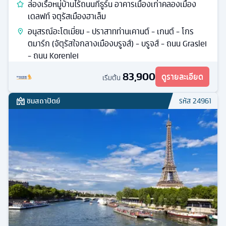
ล่องเรือหมู่บ้านไร้ถนนกีธูร์น อาคารเมืองเก่าคลองเมือง
เดลฟท์ จตุรัสเมืองฮาเล็ม
อนุสรณ์อะโตเมี่ยม - ปราสาทท่านเคานต์ - เกนต์ - โกร
ตมาร์ก (จัตุรัสใจกลางเมืองบรูจส์) - บรูจส์ - ถนน Graslei
- ถนน Korenlei
83,900
ดูรายละเอียด
เริ่มต้น
ชมสถาปัตย์
รหัส
24961